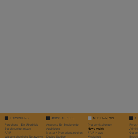
FORSCHUNG
JOBS/KARRIERE
MEDIEN/NEWS
A
Forschung - Ein Überblick
Angebote für Studierende
Pressemitteilungen
Forsc
Beschleunigeranlage
Ausbildung
News-Archiv
Admini
FAIR
Master / Promotionsarbeiten
FAIR-News
Gesamt
Wissenschaftliche Netzwerke
Duales Studium
Mediathek
Beschl