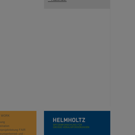
T WORK
hung
stration
projektleitung FAIR
eunigerbetrieb und -