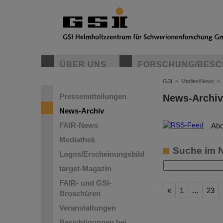
ÜBER UNS
FORSCHUNG/BESC
GSI
>
Medien/News
>
Pressemitteilungen
News-Archiv
News-Archiv
FAIR-News
©
Abo
Mediathek
Suche im 
Logos/Erscheinungsbild
target-Magazin
FAIR- und GSI-
«
1
...
23
Broschüren
Veranstaltungen
Besichtigungen bei