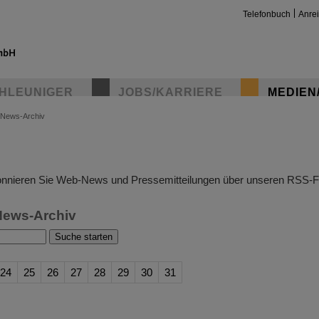
Telefonbuch
Anre
HLEUNIGER
JOBS/KARRIERE
MEDIEN
News-Archiv
insta
nnieren Sie Web-News und Pressemitteilungen über unseren RSS-F
News-Archiv
24
25
26
27
28
29
30
31