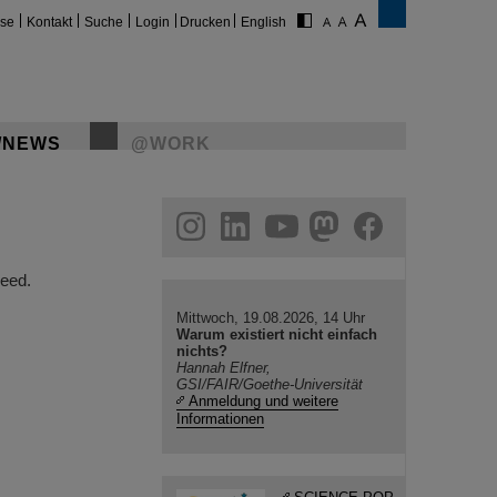
ise
Kontakt
Suche
Login
Drucken
English
/NEWS
@WORK
gram
linkedin
youtube
helmholtz.social
facebook
eed.
Mittwoch, 19.08.2026, 14 Uhr
Warum existiert nicht einfach
nichts?
Hannah Elfner,
GSI/FAIR/Goethe-Universität
Anmeldung und weitere
Informationen