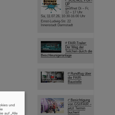
SCIENCE POP-
UP
geöffnet Di – Fr,
12 – 17 Uhr
Sa, 11.07.26, 10:30-16:00 Uhr
Ernst-Ludwig-Str. 22
Innenstadt Darmstadt
FAIR-Trailer:
Der Weg der
Teilchen durch die
Beschleunigeranlage
Rundflug über
die FAIR-
Baustelle
Besichtigung
von GSI/FAIR –
okies und
jetzt Termin
die
buchen!
e auf „Alle