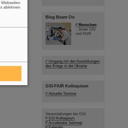
n Webseiten
es ablehnen
Blog Beam On
Menschen
...hinter GSI
und FAIR.
Umgang mit den Auswirkungen
des Kriegs in der Ukraine
GSI-FAIR Kolloquium
Aktuelle Termine
Veranstaltungen bei GSI:
GSI-Kolloquium
Accelerator Seminar
Kalender