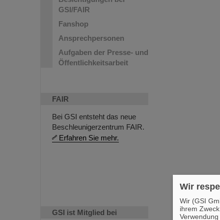
GSI/FAIR
Fanshop
Ansprechpersonen
Aufgaben der Presse- und
Öffentlichkeitsarbeit
FAIR
Bei GSI entsteht das neue
Beschleunigerzentrum FAIR.
Erfahren Sie mehr.
Wir respe
Wir (GSI Gmb
ihrem Zweck
GSI ist Mitglied bei
Verwendung v