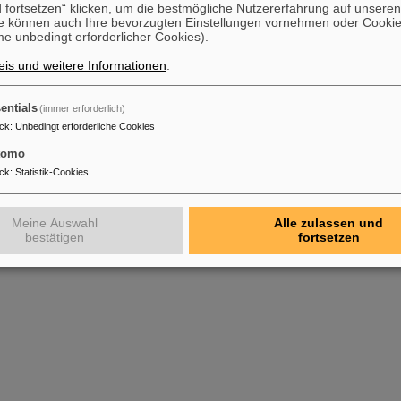
 fortsetzen“ klicken, um die bestmögliche Nutzererfahrung auf unsere
e können auch Ihre bevorzugten Einstellungen vornehmen oder Cooki
e unbedingt erforderlicher Cookies).
is und weitere Informationen
.
entials
(immer erforderlich)
ck
:
Unbedingt erforderliche Cookies
tomo
ck
:
Statistik-Cookies
Meine Auswahl
Alle zulassen und
bestätigen
fortsetzen