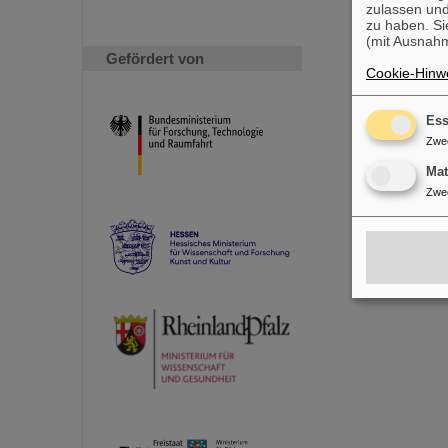
zulassen und
zu haben. Si
(mit Ausnahm
Gefördert von
Cookie-Hinwe
Ess
Zwe
Ma
Zwe