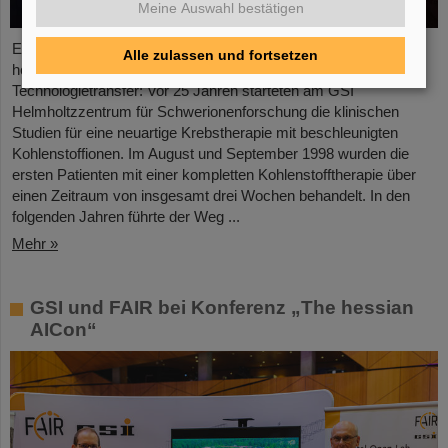
Meine Auswahl bestätigen
Es war der Beginn einer Erfolgsgeschichte und ist bis heute ein
Alle zulassen und fortsetzen
herausragendes Beispiel für vorbildlich gelungenen
Technologietransfer: Vor 25 Jahren starteten am GSI
Helmholtzzentrum für Schwerionenforschung die klinischen
Studien für eine neuartige Krebstherapie mit beschleunigten
Kohlenstoffionen. Im August und September 1998 wurden die
ersten Patienten mit einer kompletten Kohlenstofftherapie über
einen Zeitraum von insgesamt drei Wochen behandelt. In den
folgenden Jahren führte der Weg ...
Mehr »
GSI und FAIR bei Konferenz „The hessian
AICon“