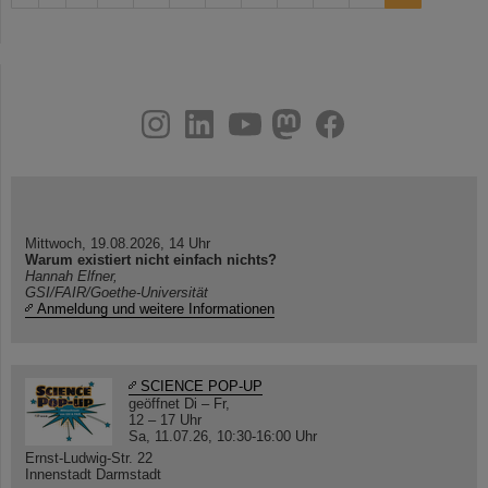
instagram
linkedin
youtube
helmholtz.social
facebook
Mittwoch, 19.08.2026, 14 Uhr
Warum existiert nicht einfach nichts?
Hannah Elfner,
GSI/FAIR/Goethe-Universität
Anmeldung und weitere Informationen
SCIENCE POP-UP
geöffnet Di – Fr,
12 – 17 Uhr
Sa, 11.07.26, 10:30-16:00 Uhr
Ernst-Ludwig-Str. 22
Innenstadt Darmstadt