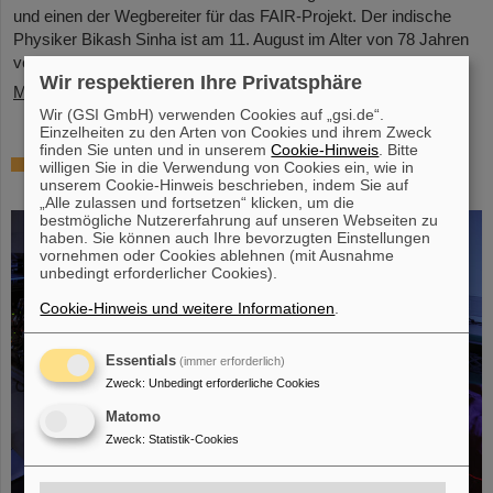
und einen der Wegbereiter für das FAIR-Projekt. Der indische
Physiker Bikash Sinha ist am 11. August im Alter von 78 Jahren
von uns gegangen.
Wir respektieren Ihre Privatsphäre
Mehr »
Wir (GSI GmbH) verwenden Cookies auf „gsi.de“.
Einzelheiten zu den Arten von Cookies und ihrem Zweck
finden Sie unten und in unserem
Cookie-Hinweis
. Bitte
25 Jahre Tumortherapie: Präzise Waffen im
willigen Sie in die Verwendung von Cookies ein, wie in
Kampf gegen den Krebs
unserem Cookie-Hinweis beschrieben, indem Sie auf
„Alle zulassen und fortsetzen“ klicken, um die
bestmögliche Nutzererfahrung auf unseren Webseiten zu
haben. Sie können auch Ihre bevorzugten Einstellungen
vornehmen oder Cookies ablehnen (mit Ausnahme
unbedingt erforderlicher Cookies).
Cookie-Hinweis und weitere Informationen
.
Essentials
(immer erforderlich)
Zweck
:
Unbedingt erforderliche Cookies
Matomo
Zweck
:
Statistik-Cookies