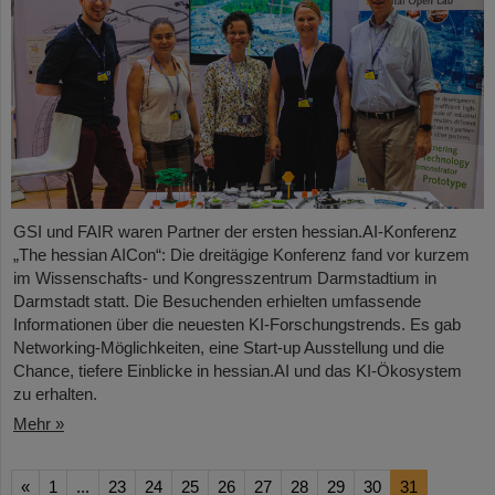
GSI und FAIR waren Partner der ersten hessian.AI-Konferenz
„The hessian AICon“: Die dreitägige Konferenz fand vor kurzem
im Wissenschafts- und Kongresszentrum Darmstadtium in
Darmstadt statt. Die Besuchenden erhielten umfassende
Informationen über die neuesten KI-Forschungstrends. Es gab
Networking-Möglichkeiten, eine Start-up Ausstellung und die
Chance, tiefere Einblicke in hessian.AI und das KI-Ökosystem
zu erhalten.
Mehr »
«
1
...
23
24
25
26
27
28
29
30
31