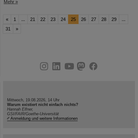
Mehr »
«
1
...
21
22
23
24
25
26
27
28
29
...
31
»
instagram
linkedin
youtube
helmholtz.social
facebook
Mittwoch, 19.08.2026, 14 Uhr
Warum existiert nicht einfach nichts?
Hannah Elfner,
GSI/FAIR/Goethe-Universität
Anmeldung und weitere Informationen