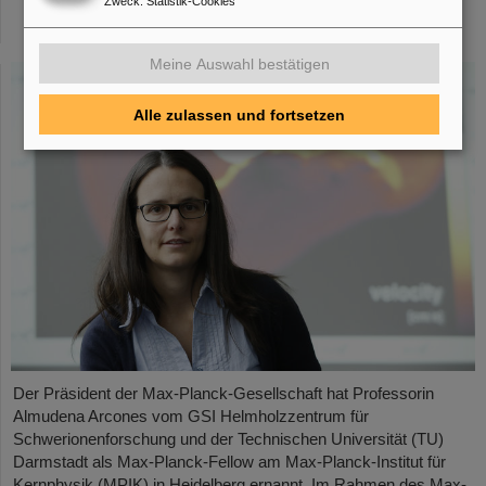
Zweck
:
Statistik-Cookies
Planck-Fellow am Max-Planck-Institut für
Kernphysik in Heidelberg ernannt
Meine Auswahl bestätigen
Alle zulassen und fortsetzen
Der Präsident der Max-Planck-Gesellschaft hat Professorin
Almudena Arcones vom GSI Helmholzzentrum für
Schwerionenforschung und der Technischen Universität (TU)
Darmstadt als Max-Planck-Fellow am Max-Planck-Institut für
Kernphysik (MPIK) in Heidelberg ernannt. Im Rahmen des Max-