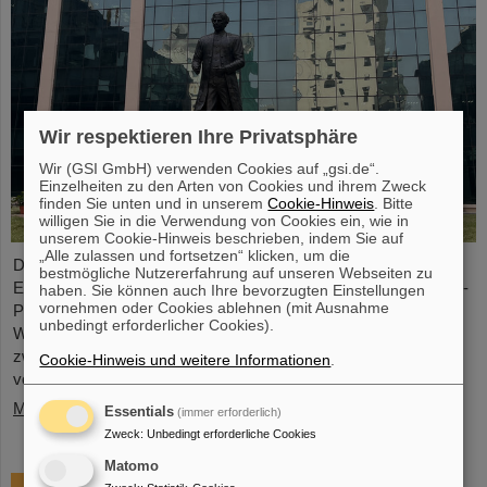
Wir respektieren Ihre Privatsphäre
Wir (GSI GmbH) verwenden Cookies auf „gsi.de“.
Einzelheiten zu den Arten von Cookies und ihrem Zweck
finden Sie unten und in unserem
Cookie-Hinweis
. Bitte
willigen Sie in die Verwendung von Cookies ein, wie in
unserem Cookie-Hinweis beschrieben, indem Sie auf
„Alle zulassen und fortsetzen“ klicken, um die
Die Geschäftsführung von GSI und FAIR sowie
bestmögliche Nutzererfahrung auf unseren Webseiten zu
Expertendelegationen haben vor kurzem bei Besuchen im FAIR-
haben. Sie können auch Ihre bevorzugten Einstellungen
vornehmen oder Cookies ablehnen (mit Ausnahme
Partnerland wichtige Gespräche geführt, um entscheidende
unbedingt erforderlicher Cookies).
Weichenstellungen für die weitere nachhaltige Zusammenarbeit
zwischen GSI/FAIR und Indien im Rahmen des FAIR-Projekts
Cookie-Hinweis und weitere Informationen
.
vorzunehmen.
Mehr »
Essentials
(immer erforderlich)
Zweck
:
Unbedingt erforderliche Cookies
Matomo
GSI-Forscherin Almudena Arcones zu Max-