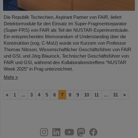
Die Republik Tschechien, Aspirant Partner von FAIR, liefert
Detektormodule für den Einsatz im Super-Fragmentseparator
(Super-FRS) von FAIR als Teil der NUSTAR-Experimentsäule.
Ein entsprechendes Memorandum of Understanding über die
Konstruktion (sog. C-MoU) wurde vor Kurzem von Professor
Thomas Nilsson, Wissenschaftlicher Geschäftsführer von FAIR
und GSI, und Jörg Blaurock, Technischer Geschäftsführer von
FAIR und GSI, während des Kollaborationstreffens “NUSTAR
Week 2025” in Prag unterzeichnet.
Mehr »
«
1
...
3
4
5
6
7
8
9
10
11
...
31
»
instagram
linkedin
youtube
helmholtz.social
facebook