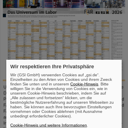
Wir respektieren Ihre Privatsphäre
Wir (GSI GmbH) verwenden Cookies auf „gsi.de“.
Einzelheiten zu den Arten von Cookies und ihrem Zweck
finden Sie unten und in unserem
Cookie-Hinweis
. Bitte
Unser großformatiger DIN-A2-Kalender bietet eine übersichtliche
willigen Sie in die Verwendung von Cookies ein, wie in
Darstellung aller Feiertage und Schulferien sowie ausreichend
unserem Cookie-Hinweis beschrieben, indem Sie auf
„Alle zulassen und fortsetzen“ klicken, um die
Platz für persönliche Notizen. Mit attraktiven Bildern von GSI und
bestmögliche Nutzererfahrung auf unseren Webseiten zu
FAIR ist er ein praktischer Begleiter durchs ganze Jahr. GSI- und
haben. Sie können auch Ihre bevorzugten Einstellungen
FAIR-Mitarbeitende können den Kalender direkt im Foyer oder
vornehmen oder Cookies ablehnen (mit Ausnahme
unbedingt erforderlicher Cookies).
am Empfang in der Borsigstraße abholen. Externe
Interessent*innen erhalten ihn per Post: Bitte senden Sie eine E-
Cookie-Hinweis und weitere Informationen
.