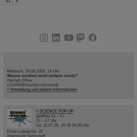
31
»
instagram
linkedin
youtube
helmholtz.social
facebook
Mittwoch, 19.08.2026, 14 Uhr
Warum existiert nicht einfach nichts?
Hannah Elfner,
GSI/FAIR/Goethe-Universität
Anmeldung und weitere Informationen
SCIENCE POP-UP
geöffnet Di – Fr,
12 – 17 Uhr
Sa, 11.07.26, 10:30-16:00 Uhr
Ernst-Ludwig-Str. 22
Innenstadt Darmstadt