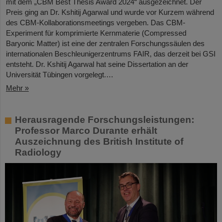
mit dem „CBM Best Thesis Award 2024“ ausgezeichnet. Der
Preis ging an Dr. Kshitij Agarwal und wurde vor Kurzem während
des CBM-Kollaborationsmeetings vergeben. Das CBM-
Experiment für komprimierte Kernmaterie (Compressed
Baryonic Matter) ist eine der zentralen Forschungssäulen des
internationalen Beschleunigerzentrums FAIR, das derzeit bei GSI
entsteht. Dr. Kshitij Agarwal hat seine Dissertation an der
Universität Tübingen vorgelegt.…
Mehr »
Herausragende Forschungsleistungen:
Professor Marco Durante erhält
Auszeichnung des British Institute of
Radiology