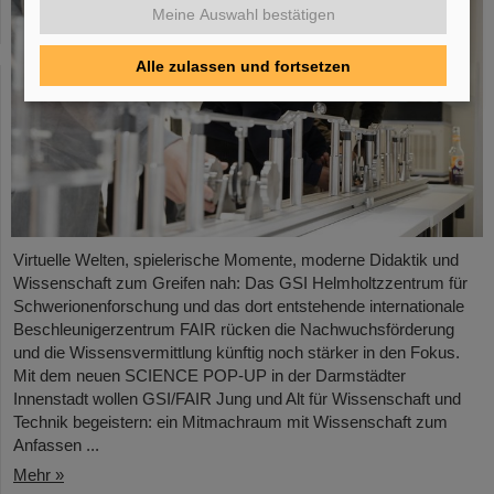
Meine Auswahl bestätigen
Alle zulassen und fortsetzen
Virtuelle Welten, spielerische Momente, moderne Didaktik und
Wissenschaft zum Greifen nah: Das GSI Helmholtzzentrum für
Schwerionenforschung und das dort entstehende internationale
Beschleunigerzentrum FAIR rücken die Nachwuchsförderung
und die Wissensvermittlung künftig noch stärker in den Fokus.
Mit dem neuen SCIENCE POP-UP in der Darmstädter
Innenstadt wollen GSI/FAIR Jung und Alt für Wissenschaft und
Technik begeistern: ein Mitmachraum mit Wissenschaft zum
Anfassen ...
Mehr »