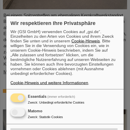
Bei einem Spitzentreffen am ehemaligen Kernkraftwerkstandort
Biblis hat Ministerpräsident Boris Rhein laserbasierte Kernfusion
Wir respektieren Ihre Privatsphäre
als Schlüsseltechnologie für eine saubere und wirtschaftliche
Wir (GSI GmbH) verwenden Cookies auf „gsi.de“.
Energieversorgung bezeichnet. Auch Professor Thomas Nilsson,
Einzelheiten zu den Arten von Cookies und ihrem Zweck
der Wissenschaftliche Geschäftsführer von GSI und FAIR, nahm
finden Sie unten und in unserem
Cookie-Hinweis
. Bitte
willigen Sie in die Verwendung von Cookies ein, wie in
an dem Treffen teil und unterzeichnete gemeinsam mit
unserem Cookie-Hinweis beschrieben, indem Sie auf
zahlreichen Vertreter*innen aus Politk, Wirtschaft und
„Alle zulassen und fortsetzen“ klicken, um die
Wissenschaft ein Memorandum of Understanding (MoU) zur
bestmögliche Nutzererfahrung auf unseren Webseiten zu
Kernfusion.
haben. Sie können auch Ihre bevorzugten Einstellungen
vornehmen oder Cookies ablehnen (mit Ausnahme
Mehr »
unbedingt erforderlicher Cookies).
Cookie-Hinweis und weitere Informationen
.
Schaufenster in die Spitzenforschung:
SCIENCE POP-UP von GSI/FAIR bringt
Essentials
(immer erforderlich)
Wissenschaft in die City
Zweck
:
Unbedingt erforderliche Cookies
Matomo
Zweck
:
Statistik-Cookies