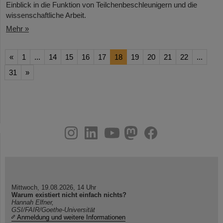
Einblick in die Funktion von Teilchenbeschleunigern und die
wissenschaftliche Arbeit.
Mehr »
«
1
...
14
15
16
17
18
19
20
21
22
...
31
»
instagram
linkedin
youtube
helmholtz.social
facebook
Mittwoch, 19.08.2026, 14 Uhr
Warum existiert nicht einfach nichts?
Hannah Elfner,
GSI/FAIR/Goethe-Universität
Anmeldung und weitere Informationen