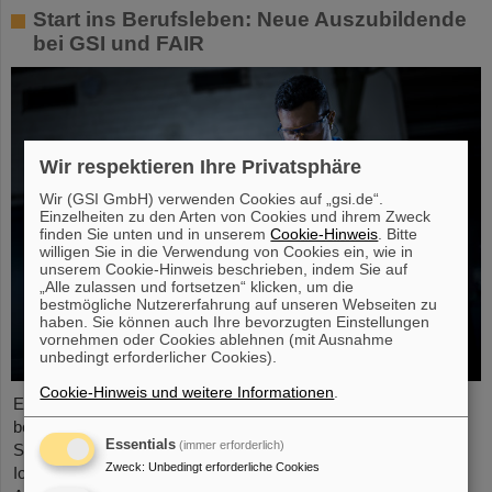
Start ins Berufsleben: Neue Auszubildende
bei GSI und FAIR
Wir respektieren Ihre Privatsphäre
Wir (GSI GmbH) verwenden Cookies auf „gsi.de“.
Einzelheiten zu den Arten von Cookies und ihrem Zweck
finden Sie unten und in unserem
Cookie-Hinweis
. Bitte
willigen Sie in die Verwendung von Cookies ein, wie in
unserem Cookie-Hinweis beschrieben, indem Sie auf
„Alle zulassen und fortsetzen“ klicken, um die
bestmögliche Nutzererfahrung auf unseren Webseiten zu
haben. Sie können auch Ihre bevorzugten Einstellungen
vornehmen oder Cookies ablehnen (mit Ausnahme
unbedingt erforderlicher Cookies).
Cookie-Hinweis und weitere Informationen
.
Ende August 2024 starteten zwölf junge Menschen in ihre
berufliche Zukunft am GSI Helmholtzzentrum für
Essentials
(immer erforderlich)
Schwerionenforschung und bei FAIR (Facility for Antiproton and
Zweck
:
Unbedingt erforderliche Cookies
Ion Research). Sie verteilen sich auf sechs verschiedene