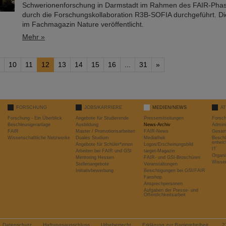
Schwerionenforschung in Darmstadt im Rahmen des FAIR-Ph
durch die Forschungskollaboration R3B-SOFIA durchgeführt. Di
im Fachmagazin Nature veröffentlicht.
Mehr »
10
11
12
13
14
15
16
...
31
»
FORSCHUNG
JOBS/KARRIERE
MEDIEN/NEWS
A
Forschung - Ein Überblick
Angebote für Studierende
Pressemitteilungen
Forsc
Beschleunigeranlage
Ausbildung
News-Archiv
Admini
FAIR
Master / Promotionsarbeiten
FAIR-News
Gesamt
Wissenschaftliche Netzwerke
Duales Studium
Mediathek
Beschl
entwic
Angebote für Schüler*innen
Logos/Erscheinungsbild
IT
Arbeiten bei FAIR und GSI
target-Magazin
Organi
Mentoring Hessen
FAIR- und GSI-Broschüren
Wissen
Stellenangebote
Veranstaltungen
Initiativbewerbung
Besichtigungen bei GSI/FAIR
Fanshop
Ansprechpersonen
Aufgaben der Presse- und
Öffentlichkeitsarbeit
Datenschutz
Haftungsausschluss
Urheberrecht
Erklärung zur Barrierefreiheit
2