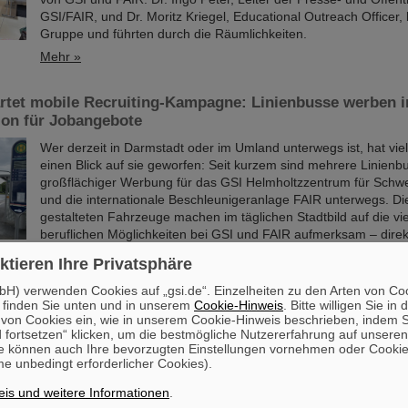
GSI/FAIR, und Dr. Moritz Kriegel, Educational Outreach Officer,
Gruppe und führten durch die Räumlichkeiten.
Mehr »
artet mobile Recruiting-Kampagne: Linienbusse werben 
ion für Jobangebote
Wer derzeit in Darmstadt oder im Umland unterwegs ist, hat viel
einen Blick auf sie geworfen: Seit kurzem sind mehrere Linienb
großflächiger Werbung für das GSI Helmholtzzentrum für Schw
und die internationale Beschleunigeranlage FAIR unterwegs. Die 
gestalteten Fahrzeuge machen im täglichen Stadtbild auf die vie
beruflichen Möglichkeiten bei GSI und FAIR aufmerksam – direkt
Raum, dort, wo viele Menschen unterwegs sind.
ktieren Ihre Privatsphäre
Mehr »
H) verwenden Cookies auf „gsi.de“. Einzelheiten zu den Arten von Co
 finden Sie unten und in unserem
Cookie-Hinweis
. Bitte willigen Sie in 
derung des Bundesforschungsministeriums für „Fusionst
on Cookies ein, wie in unserem Cookie-Hinweis beschrieben, indem Si
 fortsetzen“ klicken, um die bestmögliche Nutzererfahrung auf unsere
d von GSI/FAIR wird Nachwuchsgruppe leiten
e können auch Ihre bevorzugten Einstellungen vornehmen oder Cooki
e unbedingt erforderlicher Cookies).
Dr. Jonas Ohland, Laserphysiker bei GSI/FAIR, wird ab dem 1. J
Nachwuchsgruppe ALADIN (Adaptiv Laser Architecture Develo
is und weitere Informationen
.
INtegration, dt. Entwicklung und Integration adaptiver Laserarchi