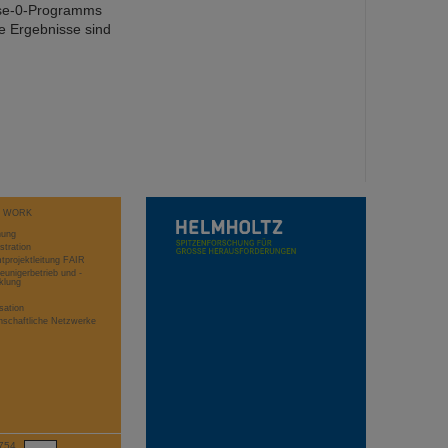
ase-0-Programms
e Ergebnisse sind
T WORK
hung
stration
projektleitung FAIR
eunigerbetrieb und -
klung
sation
schaftliche Netzwerke
754