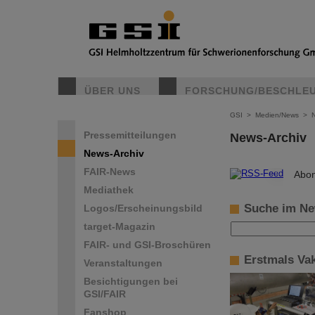
ÜBER UNS
FORSCHUNG/BESCHLE
GSI
>
Medien/News
>
Pressemitteilungen
News-Archiv
News-Archiv
FAIR-News
©
Abon
Mediathek
Suche im Ne
Logos/Erscheinungsbild
target-Magazin
FAIR- und GSI-Broschüren
Erstmals Va
Veranstaltungen
Besichtigungen bei
GSI/FAIR
Fanshop