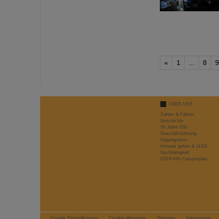
«
1
...
8
9
ÜBER UNS
Zahlen & Fakten
Geschichte
50 Jahre GSI
Geschäftsführung
Organigramm
Hinweis geben & LkSG
Nachhaltigkeit
GSI/FAIR-Campusplan
Cookie Einstellungen
Cookie-Hinweise
Sitemap
Impressum