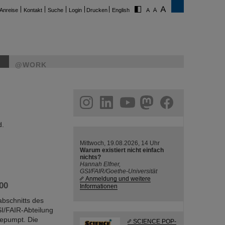
Anreise
Kontakt
Suche
Login
Drucken
English
@WORK
ram
linkedin
youtube
helmholtz.social
facebook
d.
Mittwoch, 19.08.2026, 14 Uhr
Warum existiert nicht einfach
nichts?
Hannah Elfner,
GSI/FAIR/Goethe-Universität
Anmeldung und weitere
00
Informationen
bschnitts des
I/FAIR-Abteilung
epumpt. Die
SCIENCE POP-