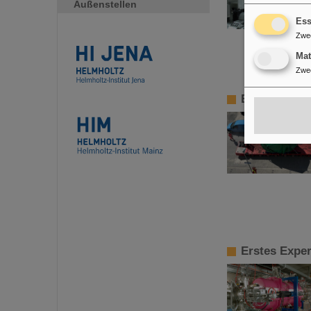
Außenstellen
Ess
Zwe
Ma
Zwe
Erste Super
Erstes Expe