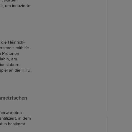
nt wurden
t, um induzierte
die Heinrich-
rstmals mithilfe
n Protonen
 dahin, am
ionslabore
piel an die HHU.
ymmetrischen
unerwarteten
tifiziert, in dem
odus bestimmt