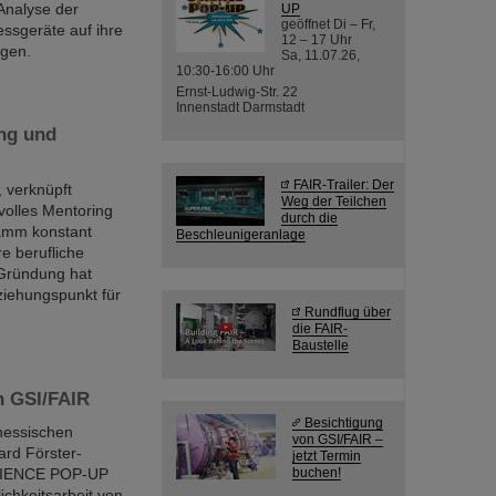
Analyse der
UP
geöffnet Di – Fr,
sgeräte auf ihre
12 – 17 Uhr
ngen.
Sa, 11.07.26,
10:30-16:00 Uhr
Ernst-Ludwig-Str. 22
Innenstadt Darmstadt
ng und
FAIR-Trailer: Der
 verknüpft
Weg der Teilchen
svolles Mentoring
durch die
ramm konstant
Beschleunigeranlage
e berufliche
 Gründung hat
iehungspunkt für
Rundflug über
die FAIR-
Baustelle
 GSI/FAIR
Besichtigung
hessischen
von GSI/FAIR –
ard Förster-
jetzt Termin
SCIENCE POP-UP
buchen!
ichkeitsarbeit von