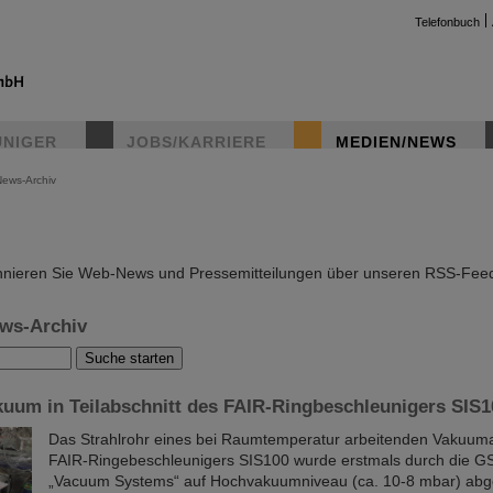
Telefonbuch
UNIGER
JOBS/KARRIERE
MEDIEN/NEWS
News-Archiv
instag
nieren Sie Web-News und Pressemitteilungen über unseren RSS-Fee
ws-Archiv
kuum in Teilabschnitt des FAIR-Ringbeschleunigers SIS1
Das Strahlrohr eines bei Raumtemperatur arbeitenden Vakuuma
FAIR-Ringebeschleunigers SIS100 wurde erstmals durch die GS
„Vacuum Systems“ auf Hochvakuumniveau (ca. 10-8 mbar) abg