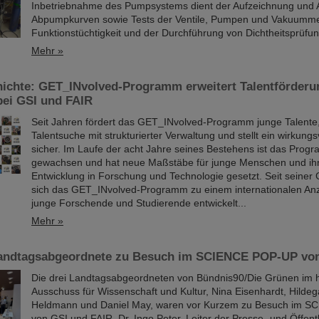
Inbetriebnahme des Pumpsystems dient der Aufzeichnung und 
Abpumpkurven sowie Tests der Ventile, Pumpen und Vakuummes
Funktionstüchtigkeit und der Durchführung von Dichtheitsprüfu
Mehr »
hichte: GET_INvolved-Programm erweitert Talentförderu
bei GSI und FAIR
Seit Jahren fördert das GET_INvolved-Programm junge Talente,
Talentsuche mit strukturierter Verwaltung und stellt ein wirkung
sicher. Im Laufe der acht Jahre seines Bestehens ist das Prog
gewachsen und hat neue Maßstäbe für junge Menschen und ihr
Entwicklung in Forschung und Technologie gesetzt. Seit seiner
sich das GET_INvolved-Programm zu einem internationalen Anz
junge Forschende und Studierende entwickelt...
Mehr »
andtagsabgeordnete zu Besuch im SCIENCE POP-UP von
Die drei Landtagsabgeordneten von Bündnis90/Die Grünen im 
Ausschuss für Wissenschaft und Kultur, Nina Eisenhardt, Hildeg
Heldmann und Daniel May, waren vor Kurzem zu Besuch im 
von GSI und FAIR. Dr. Ingo Peter, Leiter der Presse- und Öffentl