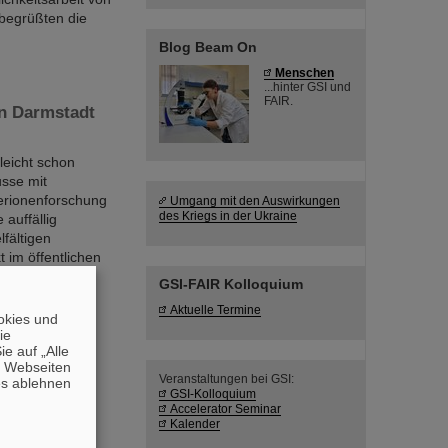
 begrüßten die
Blog Beam On
Menschen
...hinter GSI und
FAIR.
in Darmstadt
leicht schon
usse mit
erionenforschung
Umgang mit den Auswirkungen
des Kriegs in der Ukraine
auffällig
lfältigen
 im öffentlichen
GSI-FAIR Kolloquium
Aktuelle Termine
okies und
die
alent“ – Dr.
e auf „Alle
n Webseiten
Veranstaltungen bei GSI:
es ablehnen
GSI-Kolloquium
uni die
Accelerator Seminar
pment and
Kalender
tektur) leiten.