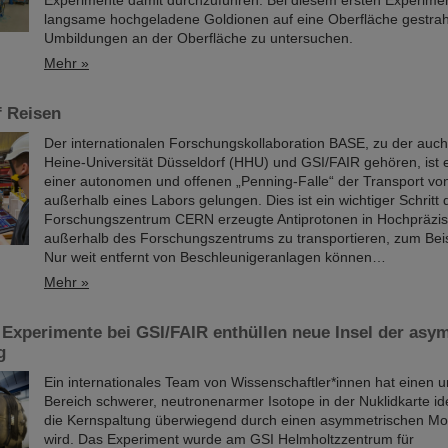
Experimente damit durchzuführen. Bei diesem ersten Experime
langsame hochgeladene Goldionen auf eine Oberfläche gestrahl
Umbildungen an der Oberfläche zu untersuchen.
Mehr »
f Reisen
Der internationalen Forschungskollaboration BASE, zu der auch 
Heine-Universität Düsseldorf (HHU) und GSI/FAIR gehören, ist e
einer autonomen und offenen „Penning-Falle“ der Transport vo
außerhalb eines Labors gelungen. Dies ist ein wichtiger Schritt
Forschungszentrum CERN erzeugte Antiprotonen in Hochpräzis
außerhalb des Forschungszentrums zu transportieren, zum Beis
Nur weit entfernt von Beschleunigeranlagen können…
Mehr »
 Experimente bei GSI/FAIR enthüllen neue Insel der as
g
Ein internationales Team von Wissenschaftler*innen hat einen 
Bereich schwerer, neutronenarmer Isotope in der Nuklidkarte iden
die Kernspaltung überwiegend durch einen asymmetrischen M
wird. Das Experiment wurde am GSI Helmholtzzentrum für