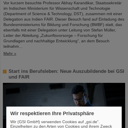
Vor kurzem besuchte Professor Abhay Karandikar, Staatssekretär
im Indischen Ministerium für Wissenschaft und Technologie
(Department of Science & Technology, DST), zusammen mit einer
Delegation aus Indien FAIR. Dieser Besuch fand auf Einladung des
Bundesministeriums für Bildung und Forschung (BMBF) statt, das
ebenfalls mit einer Delegation unter Leitung von Stefan Müller,
Leiter der Abteilung „Zukunftsvorsorge – Forschung für
Grundlagen und nachhaltige Entwicklung“, an dem Besuch
teilnahm...
Mehr »
Start ins Berufsleben: Neue Auszubildende bei GSI
und FAIR
Wir respektieren Ihre Privatsphäre
Wir (GSI GmbH) verwenden Cookies auf „gsi.de“.
Einzelheiten zu den Arten von Cookies und ihrem Zweck