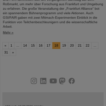
Roßmarkt, um mehr über Forschung aus Frankfurt und Umgebung
zu erfahren. Die große Veranstaltung der „Frankfurt Alliance“ bot
ein spannendem Bühnenprogramm und viele Aktionen. Auch
GSI/FAIR gaben mit zwei Mitmach-Experimenten Einblick in die
Funktion von Teilchenbeschleunigern und die wissenschaftliche
Arbeit.
Mehr »
«
1
...
14
15
16
17
18
19
20
21
22
...
31
»
instagram
linkedin
youtube
helmholtz.social
facebook