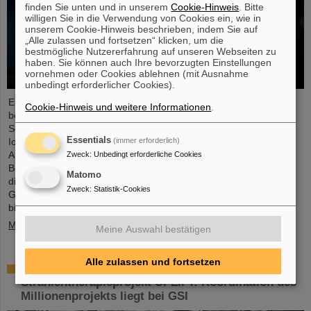
finden Sie unten und in unserem
Cookie-Hinweis
. Bitte
willigen Sie in die Verwendung von Cookies ein, wie in
unserem Cookie-Hinweis beschrieben, indem Sie auf
„Alle zulassen und fortsetzen“ klicken, um die
bestmögliche Nutzererfahrung auf unseren Webseiten zu
haben. Sie können auch Ihre bevorzugten Einstellungen
vornehmen oder Cookies ablehnen (mit Ausnahme
unbedingt erforderlicher Cookies).
Ende August 2024 starteten zwölf junge Menschen in ihre
Cookie-Hinweis und weitere Informationen
.
berufliche Zukunft am GSI Helmholtzzentrum für
Schwerionenforschung und bei FAIR (Facility for Antiproton and
Essentials
(immer erforderlich)
Ion Research). Sie verteilen sich auf sechs verschiedene
Ausbildungsberufe in den technischen und kaufmännischen
Zweck
:
Unbedingt erforderliche Cookies
Bereichen. Im Rahmen einer Einführungsveranstaltung erhielten
Matomo
die Auszubildenden wertvolle organisatorische Informationen und
Zweck
:
Statistik-Cookies
Gelegenheit zum gegenseitigen Kennenlernen. GSI und FAIR
bieten den Auszubildenden ein…
Mehr »
Meine Auswahl bestätigen
Alle zulassen und fortsetzen
Europäische Nachwuchsförderung für
Strahlentherapieprojekt UPLIFT: Koordination des
Millionenprojekts liegt bei GSI