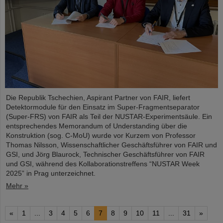
Die Republik Tschechien, Aspirant Partner von FAIR, liefert
Detektormodule für den Einsatz im Super-Fragmentseparator
(Super-FRS) von FAIR als Teil der NUSTAR-Experimentsäule. Ein
entsprechendes Memorandum of Understanding über die
Konstruktion (sog. C-MoU) wurde vor Kurzem von Professor
Thomas Nilsson, Wissenschaftlicher Geschäftsführer von FAIR und
GSI, und Jörg Blaurock, Technischer Geschäftsführer von FAIR
und GSI, während des Kollaborationstreffens “NUSTAR Week
2025” in Prag unterzeichnet.
Mehr »
«
1
...
3
4
5
6
7
8
9
10
11
...
31
»