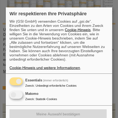
Wir respektieren Ihre Privatsphäre
Wir (GSI GmbH) verwenden Cookies auf „gsi.de“.
Einzelheiten zu den Arten von Cookies und ihrem Zweck
Unser großformatiger DIN-A2-Kalender bietet eine übersichtliche
finden Sie unten und in unserem
Cookie-Hinweis
. Bitte
willigen Sie in die Verwendung von Cookies ein, wie in
Darstellung aller Feiertage und Schulferien sowie ausreichend
unserem Cookie-Hinweis beschrieben, indem Sie auf
Platz für persönliche Notizen. Mit attraktiven Bildern von GSI und
„Alle zulassen und fortsetzen“ klicken, um die
FAIR ist er ein praktischer Begleiter durchs ganze Jahr. GSI- und
bestmögliche Nutzererfahrung auf unseren Webseiten zu
FAIR-Mitarbeitende können den Kalender direkt im Foyer oder am
haben. Sie können auch Ihre bevorzugten Einstellungen
Empfang in der Borsigstraße abholen. Externe Interessent*innen
vornehmen oder Cookies ablehnen (mit Ausnahme
unbedingt erforderlicher Cookies).
erhalten ihn per Post: Bitte senden Sie eine E-Mail an gsi-
kalender(at)gsi.de mit Name, vollständiger Anschrift…
Cookie-Hinweis und weitere Informationen
.
Mehr »
Essentials
(immer erforderlich)
Zweck
:
Unbedingt erforderliche Cookies
Dr. Andrea Fischer aus dem
Bundesforschungsministerium zur neuen GSI-
Matomo
Aufsichtsratsvorsitzenden gewählt
Zweck
:
Statistik-Cookies
Meine Auswahl bestätigen