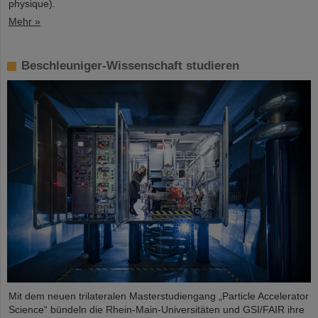
physique).
Mehr »
Beschleuniger-Wissenschaft studieren
Mit dem neuen trilateralen Masterstudiengang „Particle Accelerator
Science“ bündeln die Rhein-Main-Universitäten und GSI/FAIR ihre