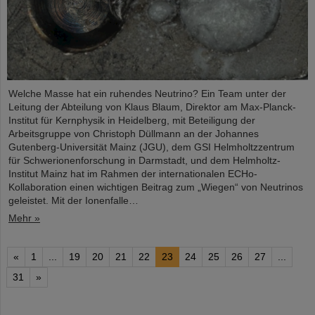
Welche Masse hat ein ruhendes Neutrino? Ein Team unter der
Leitung der Abteilung von Klaus Blaum, Direktor am Max-Planck-
Institut für Kernphysik in Heidelberg, mit Beteiligung der
Arbeitsgruppe von Christoph Düllmann an der Johannes
Gutenberg-Universität Mainz (JGU), dem GSI Helmholtzzentrum
für Schwerionenforschung in Darmstadt, und dem Helmholtz-
Institut Mainz hat im Rahmen der internationalen ECHo-
Kollaboration einen wichtigen Beitrag zum „Wiegen“ von Neutrinos
geleistet. Mit der Ionenfalle…
Mehr »
«
1
...
19
20
21
22
23
24
25
26
27
...
31
»