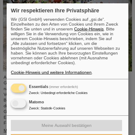
Wir respektieren Ihre Privatsphäre
Wir (GSI GmbH) verwenden Cookies auf „gsi.de“.
Einzelheiten zu den Arten von Cookies und ihrem Zweck
finden Sie unten und in unserem
Cookie-Hinweis
. Bitte
willigen Sie in die Verwendung von Cookies ein, wie in
unserem Cookie-Hinweis beschrieben, indem Sie auf
„Alle zulassen und fortsetzen“ klicken, um die
bestmögliche Nutzererfahrung auf unseren Webseiten zu
haben. Sie können auch Ihre bevorzugten Einstellungen
vornehmen oder Cookies ablehnen (mit Ausnahme
unbedingt erforderlicher Cookies).
Cookie-Hinweis und weitere Informationen
.
Auch im Jahr 2024 erfreute sich der bundesweite Aktionstag
Girls’Day bei GSI/FAIR wieder großer Nachfrage. Dieses Mal
Essentials
(immer erforderlich)
nahmen 68 Mädchen im Alter zwischen elf und 17 Jahren an der
Zweck
:
Unbedingt erforderliche Cookies
Veranstaltung teil und informierten sich über die
Beschleunigeranlagen und Experimente, über die Forschung und
Matomo
die Infrastruktur sowie insbesondere über das Berufsangebot bei
Zweck
:
Statistik-Cookies
GSI und FAIR. Die Mädchen nutzten den Girls’Day, um einen
Einblick in die vielfältigen Tätigkeiten in einer internationalen
Forschungseinrichtung…
Meine Auswahl bestätigen
Mehr »