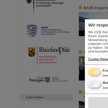
BASE-Experime
Wir respe
Wir (GSI Gmb
ihrem Zweck
Verwendung v
zulassen und
zu haben. Si
(mit Ausnahm
ALICE-Masterc
Cookie-Hinwe
Ess
Zwe
Ma
Zwe
InnoEUV: HI-J
Metrologie un
Außenstellen