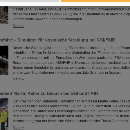
gezielt weiter für Anwendungen in Metrologie und Bildgebung. Die Kooper
Institut Jena (HI-Jena) und GSI Helmholtzzentrum für Schwerionenforschun
der Active Fiber Systems GmbH (AFS) soll die Überführung in anwendun
kommerzielle Anwendungen beschleunigen.
Mehr »
mfahrt – Simulator für kosmische Strahlung bei GSI/FAIR
Kosmische Strahlung ist eine der größten Herausforderungen für die Raumfa
erhebliches Risiko für Menschen und Materialien dar. Einem internationa
in Zusammenarbeit mit der Europäischen Weltraumorganisation ESA ist e
Beschleunigeranlagen von GSI/FAIR in Darmstadt gelungen, erstmals auf
Boden einen Simulator für galaktische kosmische Strahlung bereitzustelle
sind in zwei Publikationen im Fachmagazin „Life Sciences in Space…
Mehr »
sident Martin Keller zu Besuch bei GSI und FAIR
Der Präsident der Helmholtz-Gemeinschaft, Professor Martin Keller, besuc
2026 anlässlich seines Amtsantritts GSI und FAIR in Darmstadt. Ziel des B
Menschen, Strukturen und Forschungsaktivitäten am Standort intensiv ke
den direkten Dialog mit Mitarbeitenden und jungen Forschenden zu treten
Veranstaltung war der hessische Wissenschaftsminister Timon Gremmels.
Mehr »