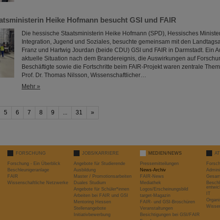
atsministerin Heike Hofmann besucht GSI und FAIR
Die hessische Staatsministerin Heike Hofmann (SPD), Hessisches Ministeri
Integration, Jugend und Soziales, besuchte gemeinsam mit den Landtags
Franz und Hartwig Jourdan (beide CDU) GSI und FAIR in Darmstadt. Ein A
aktuelle Situation nach dem Brandereignis, die Auswirkungen auf Forschung
Beschäftigte sowie die Fortschritte beim FAIR-Projekt waren zentrale Th
Prof. Dr. Thomas Nilsson, Wissenschaftlicher…
Mehr »
5
6
7
8
9
...
31
»
FORSCHUNG
JOBS/KARRIERE
MEDIEN/NEWS
A
Forschung - Ein Überblick
Angebote für Studierende
Pressemitteilungen
Forsc
Beschleunigeranlage
Ausbildung
News-Archiv
Admini
FAIR
Master / Promotionsarbeiten
FAIR-News
Gesamt
Wissenschaftliche Netzwerke
Duales Studium
Mediathek
Beschl
entwic
Angebote für Schüler*innen
Logos/Erscheinungsbild
IT
Arbeiten bei FAIR und GSI
target-Magazin
Organi
Mentoring Hessen
FAIR- und GSI-Broschüren
Wissen
Stellenangebote
Veranstaltungen
Initiativbewerbung
Besichtigungen bei GSI/FAIR