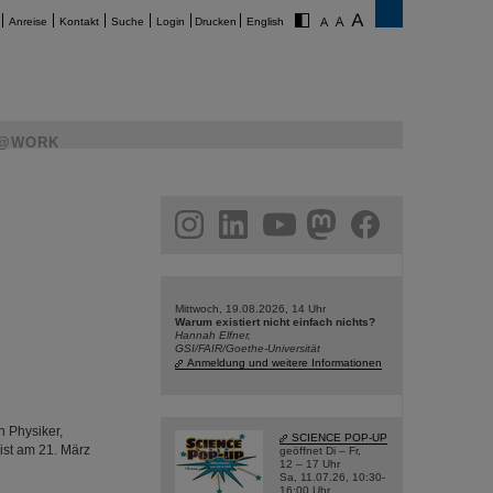
Anreise
Kontakt
Suche
Login
Drucken
English
@WORK
am
linkedin
youtube
helmholtz.social
facebook
Mittwoch, 19.08.2026, 14 Uhr
Warum existiert nicht einfach nichts?
Hannah Elfner,
GSI/FAIR/Goethe-Universität
Anmeldung und weitere Informationen
n Physiker,
SCIENCE POP-UP
ist am 21. März
geöffnet Di – Fr,
12 – 17 Uhr
Sa, 11.07.26, 10:30-
16:00 Uhr