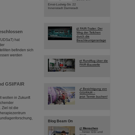
Ernst-Ludwig-Str. 22
Innenstadt Darmstadt
FAIR-Trailer: Der
eschlossen
Weg der Teilchen
durch die
(TUDSaT) hat
Beschleunigeranlage
der
lliten befinden sich
messen werden
Rundflug über die
FAIR-Baustelle
nd GSI/FAIR
Besichtigung von
GSI/FAIR –
jetzt Termin buchen!
 wollen in Zukunft
echender
Ziel ist die
Therapiezentrum
Grundlagenforschung,
Blog Beam On
Menschen
...hinter GSI und