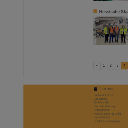
Hessische Sta
«
1
2
3
4
ÜBER UNS
Zahlen & Fakten
Geschichte
50 Jahre GSI
Geschäftsführung
Organigramm
Hinweis geben & LkSG
Nachhaltigkeit
GSI/FAIR-Campusplan