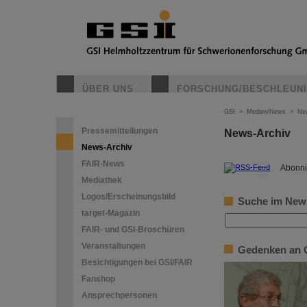
ÜBER UNS
FORSCHUNG/BESCHLEUN
GSI
>
Medien/News
>
Ne
Pressemitteilungen
News-Archiv
News-Archiv
FAIR-News
©
Abonni
Mediathek
Logos/Erscheinungsbild
Suche im New
target-Magazin
FAIR- und GSI-Broschüren
Veranstaltungen
Gedenken an 
Besichtigungen bei GSI/FAIR
Fanshop
Ansprechpersonen