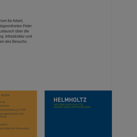
um für Arbeit,
abgeordneten Peter
ustausch über die
, Infrastruktur und
emen des Besuchs.
T WORK
hung
stration
projektleitung FAIR
eunigerbetrieb und -
klung
sation
schaftliche Netzwerke