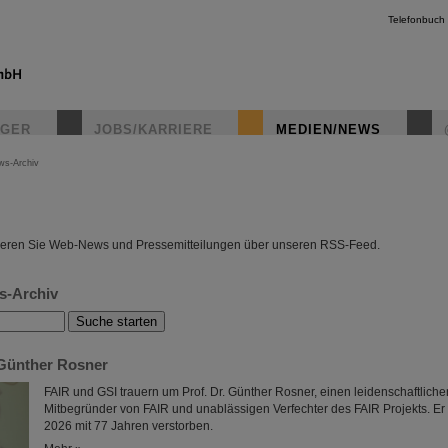
Telefonbuch
IGER
JOBS/KARRIERE
MEDIEN/NEWS
ws-Archiv
instagr
eren Sie Web-News und Pressemitteilungen über unseren RSS-Feed.
s-Archiv
Günther Rosner
FAIR und GSI trauern um Prof. Dr. Günther Rosner, einen leidenschaftliche
Mitbegründer von FAIR und unablässigen Verfechter des FAIR Projekts. Er 
2026 mit 77 Jahren verstorben.