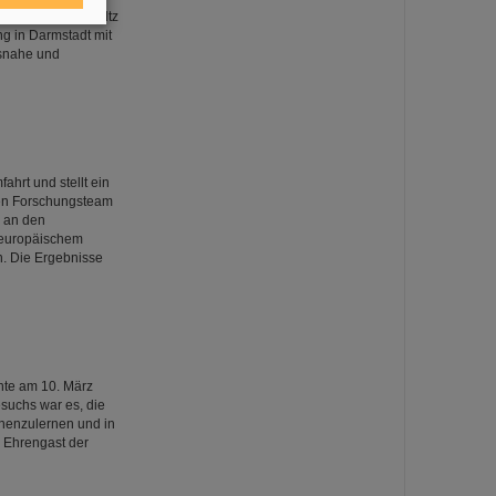
ation von Helmholtz
g in Darmstadt mit
gsnahe und
hrt und stellt ein
len Forschungsteam
s an den
 europäischem
n. Die Ergebnisse
hte am 10. März
esuchs war es, die
nnenzulernen und in
. Ehrengast der