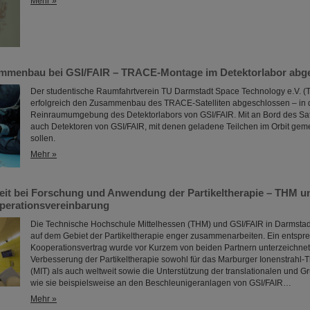
Mehr »
ammenbau bei GSI/FAIR – TRACE-Montage im Detektorlabor abg
Der studentische Raumfahrtverein TU Darmstadt Space Technology e.V. 
erfolgreich den Zusammenbau des TRACE-Satelliten abgeschlossen – in 
Reinraumumgebung des Detektorlabors von GSI/FAIR. Mit an Bord des Sate
auch Detektoren von GSI/FAIR, mit denen geladene Teilchen im Orbit ge
sollen.
Mehr »
t bei Forschung und Anwendung der Partikeltherapie – THM u
perationsvereinbarung
Die Technische Hochschule Mittelhessen (THM) und GSI/FAIR in Darmstadt
auf dem Gebiet der Partikeltherapie enger zusammenarbeiten. Ein entspr
Kooperationsvertrag wurde vor Kurzem von beiden Partnern unterzeichnet. 
Verbesserung der Partikeltherapie sowohl für das Marburger Ionenstrahl-
(MIT) als auch weltweit sowie die Unterstützung der translationalen und 
wie sie beispielsweise an den Beschleunigeranlagen von GSI/FAIR…
Mehr »