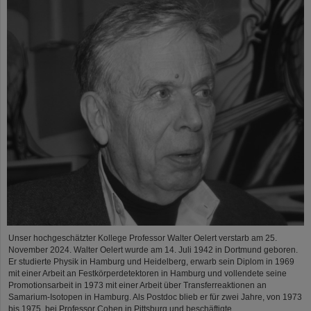
Unser hochgeschätzter Kollege Professor Walter Oelert verstarb am 25.
November 2024. Walter Oelert wurde am 14. Juli 1942 in Dortmund geboren.
Er studierte Physik in Hamburg und Heidelberg, erwarb sein Diplom in 1969
mit einer Arbeit an Festkörperdetektoren in Hamburg und vollendete seine
Promotionsarbeit in 1973 mit einer Arbeit über Transferreaktionen an
Samarium-Isotopen in Hamburg. Als Postdoc blieb er für zwei Jahre, von 1973
bis 1975, bei Professor Cohen in Pittsburg und beschäftigte…