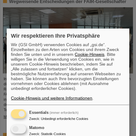
Wegweisende Entscheidungen der FAIR-Gesellschafter
Wir respektieren Ihre Privatsphäre
Wir (GSI GmbH) verwenden Cookies auf „gsi.de“.
Einzelheiten zu den Arten von Cookies und ihrem Zweck
finden Sie unten und in unserem
Cookie-Hinweis
. Bitte
willigen Sie in die Verwendung von Cookies ein, wie in
unserem Cookie-Hinweis beschrieben, indem Sie auf
„Alle zulassen und fortsetzen“ klicken, um die
bestmögliche Nutzererfahrung auf unseren Webseiten zu
haben. Sie können auch Ihre bevorzugten Einstellungen
In einer äußerst konstruktiven und zielführenden FAIR-Council Sitzung haben
vornehmen oder Cookies ablehnen (mit Ausnahme
die Gesellschafter von FAIR wegweisende Entscheidungen für die weitere
unbedingt erforderlicher Cookies).
Realisierung und zukünftige Inbetriebnahme der FAIR-Anlage getroffen. Das
FAIR-Council Meeting fand am 3. und 4. Dezember 2024 erstmals beim
Cookie-Hinweis und weitere Informationen
.
indischen Gesellschafter, dem Bose-Institut in Kalkutta statt. Indien ist der
drittgrößte Gesellschafter der FAIR GmbH und ein herausragend wichtiger
Technologie- und Wissenschaftspartner. Auf dem FAIR-Council…
Essentials
(immer erforderlich)
Mehr »
Zweck
:
Unbedingt erforderliche Cookies
Matomo
Zweck
:
Statistik-Cookies
Impressionen 2024