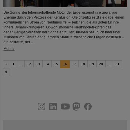
Die Sonne, der lebenserhaltende Motor der Erde, erzeugt ihre gewaltige
Energie durch den Prozess der Kernfusion. Gleichzeitig setzt sie dabei einen
kontinuierlichen Strom von Neutrinos frei – Teilchen, die als Boten für ihre
innere Dynamik fungieren. Obwohl moderne Neutrinodetektoren das
gegenwärtige Verhalten der Sonne enthüllen, bleiben bezüglich ihrer über
Millionen von Jahren andauernden Stabilität wesentliche Fragen bestehen –
ein Zeitraum, der ...
Mehr »
«
1
...
12
13
14
15
16
17
18
19
20
...
31
»
instagram
linkedin
youtube
helmholtz.social
facebook