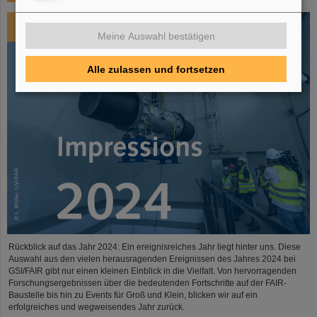
Meine Auswahl bestätigen
Alle zulassen und fortsetzen
Rückblick auf das Jahr 2024: Ein ereignisreiches Jahr liegt hinter uns. Diese
Auswahl aus den vielen herausragenden Ereignissen des Jahres 2024 bei
GSI/FAIR gibt nur einen kleinen Einblick in die Vielfalt. Von hervorragenden
Forschungsergebnissen über die bedeutenden Fortschritte auf der FAIR-
Baustelle bis hin zu Events für Groß und Klein, blicken wir auf ein
erfolgreiches und wegweisendes Jahr zurück.