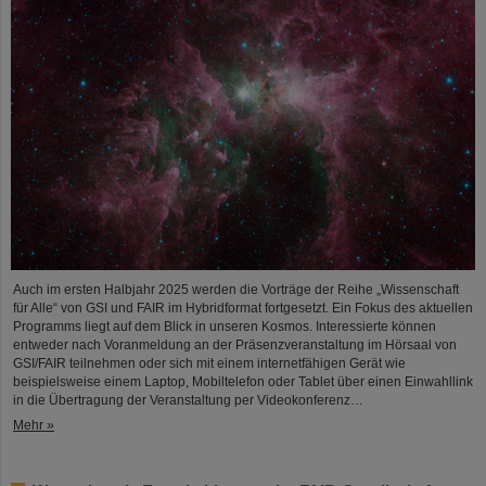
Auch im ersten Halbjahr 2025 werden die Vorträge der Reihe „Wissenschaft
für Alle“ von GSI und FAIR im Hybridformat fortgesetzt. Ein Fokus des aktuellen
Programms liegt auf dem Blick in unseren Kosmos. Interessierte können
entweder nach Voranmeldung an der Präsenzveranstaltung im Hörsaal von
GSI/FAIR teilnehmen oder sich mit einem internetfähigen Gerät wie
beispielsweise einem Laptop, Mobiltelefon oder Tablet über einen Einwahllink
in die Übertragung der Veranstaltung per Videokonferenz…
Mehr »