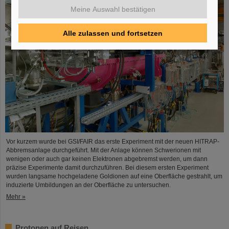
Meine Auswahl bestätigen
Alle zulassen und fortsetzen
Vor kurzem wurde bei GSI/FAIR das erste Experiment mit der neuen HITRAP-
Abbremsanlage durchgeführt. Mit der Anlage können Schwerionen mit
wenigen oder auch gar keinen Elektronen abgebremst werden, um dann
präzise Experimente damit durchzuführen. Bei diesem ersten Experiment
wurden langsame hochgeladene Goldionen auf eine Oberfläche gestrahlt, um
induzierte Umbildungen an der Oberfläche zu untersuchen.
Mehr »
Protonen auf Reisen