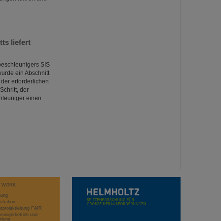
s liefert
beschleunigers SIS
urde ein Abschnitt
der erforderlichen
chritt, der
hleuniger einen
T WORK
hung
stration
projektleitung FAIR
eunigerbetrieb und -
klung