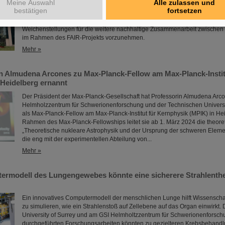
Meine Auswahl
Alle zulassen und
bestätigen
fortsetzen
Die Geschäftsführung von GSI und FAIR sowie Expertendelegationen habe
Besuchen im FAIR-Partnerland wichtige Gespräche geführt, um entscheid
Weichenstellungen für die weitere nachhaltige Zusammenarbeit zwischen
im Rahmen des FAIR-Projekts vorzunehmen.
Mehr »
n Almudena Arcones zu Max-Planck-Fellow am Max-Planck-Instit
 Heidelberg ernannt
Der Präsident der Max-Planck-Gesellschaft hat Professorin Almudena Arc
Helmholzzentrum für Schwerionenforschung und der Technischen Universi
als Max-Planck-Fellow am Max-Planck-Institut für Kernphysik (MPIK) in He
Rahmen des Max-Planck-Fellowships leitet sie ab 1. März 2024 die theore
„Theoretische nukleare Astrophysik und der Ursprung der schweren Eleme
die eng mit der experimentellen Abteilung von...
Mehr »
rmodell des Lungengewebes könnte eine sicherere Strahlenthe
Ein innovatives Computermodell der menschlichen Lunge hilft Wissenschaf
zu simulieren, wie ein Strahlenstoß auf Zellebene auf das Organ einwirkt. 
University of Surrey und am GSI Helmholtzzentrum für Schwerionenforsch
durchgeführten Forschungsarbeiten könnten zu gezielteren Krebsbehand