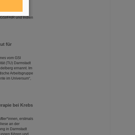
n vor kurzem bei
ende
 GSI/FAIR und Indien
ut für
ones vom GSI
tät (TU) Darmstadt
idelberg ernannt. Im
tische Arbeitsgruppe
nte im Universum“,
rapie bei Krebs
tler*innen, erstmals
Diese an der
ung in Darmstadt
lungen führen und