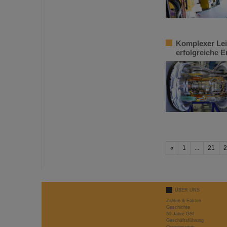
Komplexer Leis
erfolgreiche 
«
1
...
21
2
ÜBER UNS
Zahlen & Fakten
Geschichte
50 Jahre GSI
Geschäftsführung