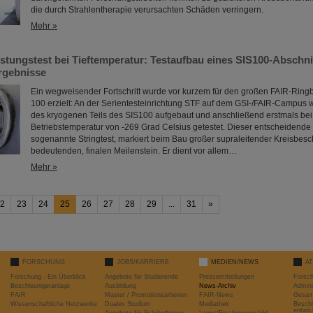
die durch Strahlentherapie verursachten Schäden verringern.
Mehr »
tungstest bei Tieftemperatur: Testaufbau eines SIS100-Abschnitt
Ergebnisse
Ein wegweisender Fortschritt wurde vor kurzem für den großen FAIR-Ring
100 erzielt: An der Serientesteinrichtung STF auf dem GSI-/FAIR-Campus w
des kryogenen Teils des SIS100 aufgebaut und anschließend erstmals bei 
Betriebstemperatur von -269 Grad Celsius getestet. Dieser entscheidende S
sogenannte Stringtest, markiert beim Bau großer supraleitender Kreisbesc
bedeutenden, finalen Meilenstein. Er dient vor allem…
Mehr »
2
23
24
25
26
27
28
29
...
31
»
FORSCHUNG
JOBS/KARRIERE
MEDIEN/NEWS
A
Forschung - Ein Überblick
Angebote für Studierende
Pressemitteilungen
Forsc
Beschleunigeranlage
Ausbildung
News-Archiv
Admini
FAIR
Master / Promotionsarbeiten
FAIR-News
Gesamt
Wissenschaftliche Netzwerke
Duales Studium
Mediathek
Beschl
entwic