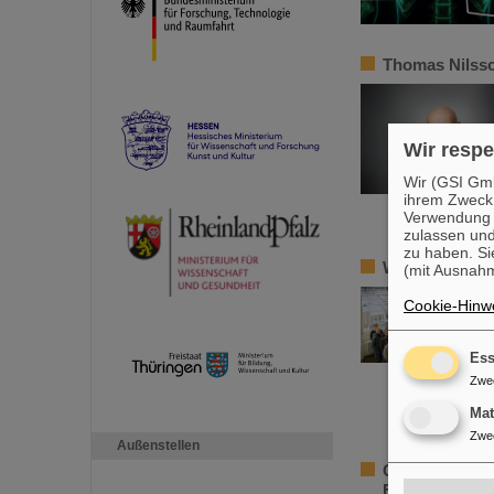
Thomas Nilsso
Wir respe
Wir (GSI Gmb
ihrem Zweck
Verwendung v
zulassen und
zu haben. Si
Workshop über
(mit Ausnahm
Cookie-Hinwe
Ess
Zwe
Ma
Zwe
Außenstellen
Große Fortschr
Fachdelegatio