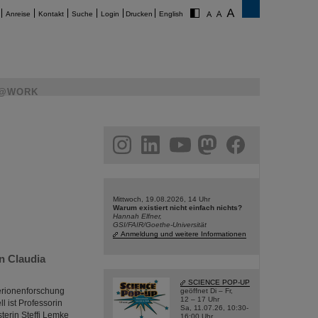
Anreise
Kontakt
Suche
Login
Drucken
English
@WORK
am
linkedin
youtube
helmholtz.social
facebook
Mittwoch, 19.08.2026, 14 Uhr
Warum existiert nicht einfach nichts?
Hannah Elfner,
GSI/FAIR/Goethe-Universität
Anmeldung und weitere Informationen
n Claudia
SCIENCE POP-UP
erionenforschung
geöffnet Di – Fr,
12 – 17 Uhr
l ist Professorin
Sa, 11.07.26, 10:30-
terin Steffi Lemke
16:00 Uhr