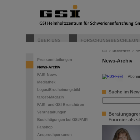
ÜBER UNS
FORSCHUNG/BESCHLEUN
GSI
>
Medien/News
>
Ne
Pressemitteilungen
News-Archiv
News-Archiv
FAIR-News
©
Abonni
Mediathek
Logos/Erscheinungsbild
Suche im New
target-Magazin
FAIR- und GSI-Broschüren
Veranstaltungen
Beratungsgrem
Fournier als 
Besichtigungen bei GSI/FAIR
Fanshop
Ansprechpersonen