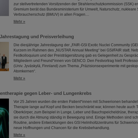
zur stellvertretenden Vorsitzenden der Strahlenschutzkommission (SSK) 
Gremium berät das Bundesministerium für Umwelt, Naturschutz, nukleare 
Verbraucherschutz (BMUV) in allen Fragen....
Mehr »
ahrestagung und Preisverleihung
Die diesjährige Jahrestagung der „FAIR-GSI Exotic Nuclei Community (GE
Kurzem im Rahmen des „NUSTAR Annual Meeting“ bei GSI/FAIR statt. Ne
Festkolloquium und der Preisträgersitzung gab es Gelegenheit zu Gespräc
Mitgliedern und Freund*innen von GENCO. Den Festvortrag hielt Professo
(Univ. Jyväskylä, Finnland) zum Thema „Präzisionsexperimente mit gestop
Atomkernen“.
Mehr »
entherapie gegen Leber- und Lungenkrebs
Vor 25 Jahren wurden die ersten Patient*innen mit Schwerionen behandel
Therapie lange auf Kopf und Becken beschränkt war, können heute auch 
Oberkörper, zum Beispiel in Lunge, Leber und Bauchspeicheldrüse, thera
sie durch die Atmung ständig in Bewegung sind. Einige Methoden sind sch
Routine, andere Entwicklungen des GSI Helmholtzzentrums für Schwerion
neue Hoffnungen und Chancen für die Krebsbehandlung.
Mehr »