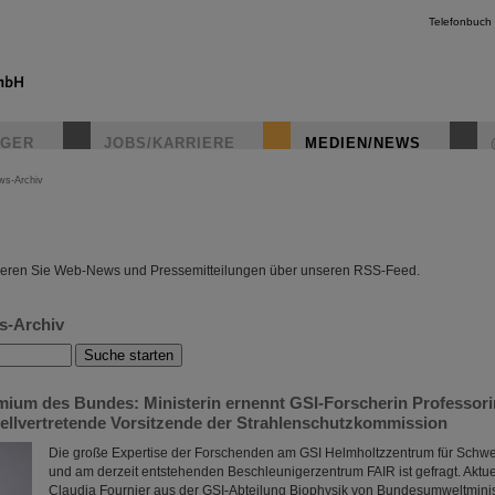
Telefonbuch
IGER
JOBS/KARRIERE
MEDIEN/NEWS
ws-Archiv
instagr
eren Sie Web-News und Pressemitteilungen über unseren RSS-Feed.
s-Archiv
ium des Bundes: Ministerin ernennt GSI-Forscherin Professori
stellvertretende Vorsitzende der Strahlenschutzkommission
Die große Expertise der Forschenden am GSI Helmholtzzentrum für Schw
und am derzeit entstehenden Beschleunigerzentrum FAIR ist gefragt. Aktuel
Claudia Fournier aus der GSI-Abteilung Biophysik von Bundesumweltminis