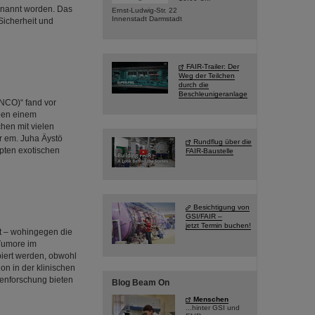
ernannt worden. Das
Ernst-Ludwig-Str. 22
Innenstadt Darmstadt
Sicherheit und
FAIR-Trailer: Der
Weg der Teilchen
durch die
Beschleunigeranlage
NCO)“ fand vor
ben einem
hen mit vielen
r em. Juha Äystö
Rundflug über die
pten exotischen
FAIR-Baustelle
Besichtigung von
GSI/FAIR –
jetzt Termin buchen!
t – wohingegen die
Tumore im
piert werden, obwohl
on in der klinischen
enforschung bieten
Blog Beam On
Menschen
...hinter GSI und