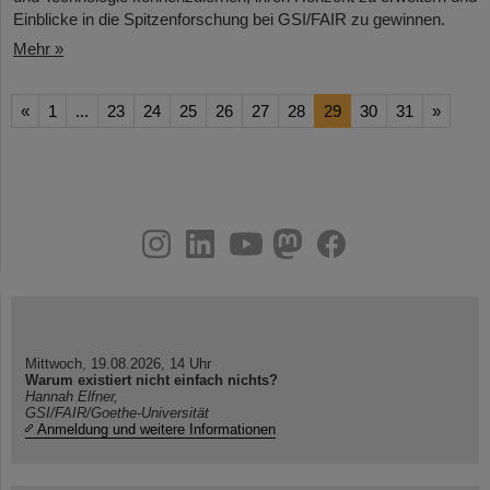
Einblicke in die Spitzenforschung bei GSI/FAIR zu gewinnen.
Mehr »
«
1
...
23
24
25
26
27
28
29
30
31
»
instagram
linkedin
youtube
helmholtz.social
facebook
Mittwoch, 19.08.2026, 14 Uhr
Warum existiert nicht einfach nichts?
Hannah Elfner,
GSI/FAIR/Goethe-Universität
Anmeldung und weitere Informationen