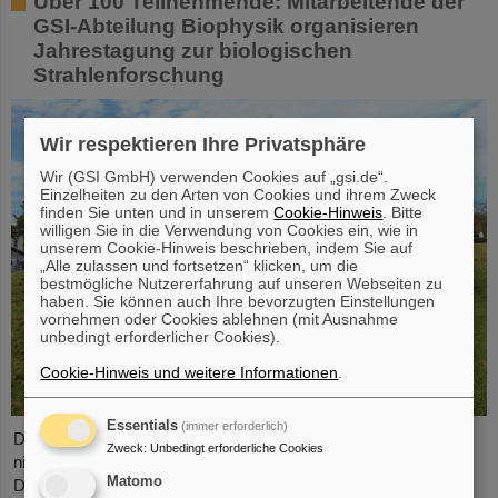
Über 100 Teilnehmende: Mitarbeitende der
GSI-Abteilung Biophysik organisieren
Jahrestagung zur biologischen
Strahlenforschung
Wir respektieren Ihre Privatsphäre
Wir (GSI GmbH) verwenden Cookies auf „gsi.de“.
Einzelheiten zu den Arten von Cookies und ihrem Zweck
finden Sie unten und in unserem
Cookie-Hinweis
. Bitte
willigen Sie in die Verwendung von Cookies ein, wie in
unserem Cookie-Hinweis beschrieben, indem Sie auf
„Alle zulassen und fortsetzen“ klicken, um die
bestmögliche Nutzererfahrung auf unseren Webseiten zu
haben. Sie können auch Ihre bevorzugten Einstellungen
vornehmen oder Cookies ablehnen (mit Ausnahme
unbedingt erforderlicher Cookies).
Cookie-Hinweis und weitere Informationen
.
Essentials
(immer erforderlich)
Die Forschung zu biologischen Wirkungen ionisierender und
Zweck
:
Unbedingt erforderliche Cookies
nichtionisierender Strahlungen zu fördern, ist das Hauptziel der
Matomo
Deutschen Gesellschaft für Biologische Strahlenforschung