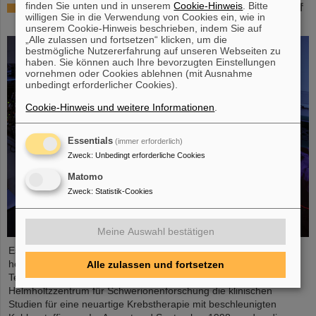
finden Sie unten und in unserem
Cookie-Hinweis
. Bitte
25 Jahre Tumortherapie: Präzise Waffen im Kampf
willigen Sie in die Verwendung von Cookies ein, wie in
gegen den Krebs
unserem Cookie-Hinweis beschrieben, indem Sie auf
„Alle zulassen und fortsetzen“ klicken, um die
bestmögliche Nutzererfahrung auf unseren Webseiten zu
haben. Sie können auch Ihre bevorzugten Einstellungen
vornehmen oder Cookies ablehnen (mit Ausnahme
unbedingt erforderlicher Cookies).
Cookie-Hinweis und weitere Informationen
.
Essentials
(immer erforderlich)
Zweck
:
Unbedingt erforderliche Cookies
Matomo
Zweck
:
Statistik-Cookies
Meine Auswahl bestätigen
Es war der Beginn einer Erfolgsgeschichte und ist bis heute ein
herausragendes Beispiel für vorbildlich gelungenen
Alle zulassen und fortsetzen
Technologietransfer: Vor 25 Jahren starteten am GSI
Helmholtzzentrum für Schwerionenforschung die klinischen
Studien für eine neuartige Krebstherapie mit beschleunigten