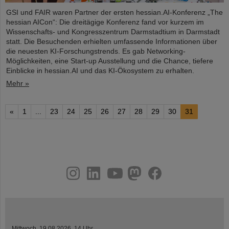
GSI und FAIR waren Partner der ersten hessian.AI-Konferenz „The
hessian AICon“: Die dreitägige Konferenz fand vor kurzem im
Wissenschafts- und Kongresszentrum Darmstadtium in Darmstadt
statt. Die Besuchenden erhielten umfassende Informationen über
die neuesten KI-Forschungstrends. Es gab Networking-
Möglichkeiten, eine Start-up Ausstellung und die Chance, tiefere
Einblicke in hessian.AI und das KI-Ökosystem zu erhalten.
Mehr »
«
1
...
23
24
25
26
27
28
29
30
31
instagram
linkedin
youtube
helmholtz.social
facebook
Mittwoch, 19.08.2026, 14 Uhr