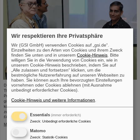
Wir respektieren Ihre Privatsphäre
Wir (GSI GmbH) verwenden Cookies auf „gsi.de“.
Einzelheiten zu den Arten von Cookies und ihrem Zweck
finden Sie unten und in unserem
Cookie-Hinweis
. Bitte
willigen Sie in die Verwendung von Cookies ein, wie in
unserem Cookie-Hinweis beschrieben, indem Sie auf
„Alle zulassen und fortsetzen“ klicken, um die
bestmögliche Nutzererfahrung auf unseren Webseiten zu
haben. Sie können auch Ihre bevorzugten Einstellungen
vornehmen oder Cookies ablehnen (mit Ausnahme
Die CBM-Kollaboration hat zwei Nachwuchsforschende mit dem „CBM Best
unbedingt erforderlicher Cookies).
Thesis Award“ für herausragende Promotionsarbeiten ausgezeichnet. Die
Preise wurden während des CBM-Kollaborationsmeetings verliehen und
Cookie-Hinweis und weitere Informationen
.
gingen an Dr. Vikas Singhal und Dr. Marcel Bajdel. Das CBM-Experiment für
komprimierte Kernmaterie (Compressed Baryonic Matter) ist eine der
zentralen Forschungssäulen des internationalen Beschleunigerzentrums
Essentials
(immer erforderlich)
FAIR, das derzeit bei GSI entsteht.
Zweck
:
Unbedingt erforderliche Cookies
Mehr »
Matomo
Zweck
:
Statistik-Cookies