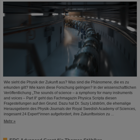
Wie sieht die Physik der Zukunft aus? Was sind die Phänomene, die es zu
erkunden gilt? Wie kann diese Forschung gelingen? In der wissenschaftlichen
Veröffentlichung „The sounds of science – a symphony for many instruments
and voices – Part II“ geht das Fachmagazin Physica Scripta diesen
Fragestellungen auf den Grund. Dazu hat Dr. Suzy Lidström, die ehemalige
Herausgeberin des Physik-Journals der Royal Swedish Academy of Sciences,
insgesamt 24 Expert*innen aufgefordert, ihre Zukunftsvision zu ...
Mehr »