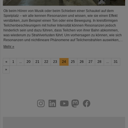
Ob beim Hören von Musik oder beim Schieben einer Schaukel auf dem
Spielplatz – wir alle kennen Resonanzen und wissen, wie sie einen Effekt
verstärken, zum Beispiel einen Ton oder eine Bewegung. In kreisförmigen
Teilchenbeschleunigern mit hoher Intensität können Resonanzen jedoch
hinderlich sein und dazu führen, dass Teilchen von ihrer Bahn abkommen,
was wiederum zu Strahlverlusten führt. Um vorhersagen zu können, wie sich
Resonanzen und nichtlineare Phänomene auf Teilchenstrahlen auswirken,…
Mehr »
«
1
...
20
21
22
23
24
25
26
27
28
...
31
»
instagram
linkedin
youtube
helmholtz.social
facebook