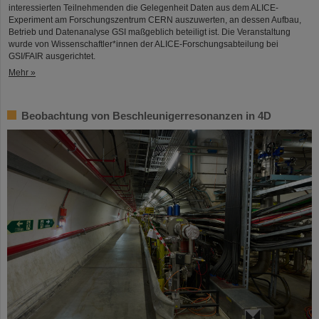
interessierten Teilnehmenden die Gelegenheit Daten aus dem ALICE-
Experiment am Forschungszentrum CERN auszuwerten, an dessen Aufbau,
Betrieb und Datenanalyse GSI maßgeblich beteiligt ist. Die Veranstaltung
wurde von Wissenschaftler*innen der ALICE-Forschungsabteilung bei
GSI/FAIR ausgerichtet.
Mehr »
Beobachtung von Beschleunigerresonanzen in 4D