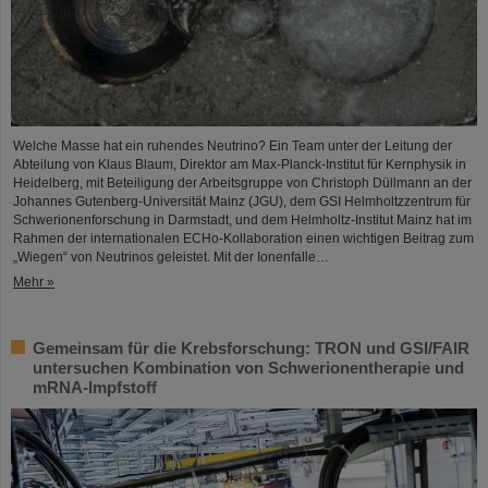
Welche Masse hat ein ruhendes Neutrino? Ein Team unter der Leitung der
Abteilung von Klaus Blaum, Direktor am Max-Planck-Institut für Kernphysik in
Heidelberg, mit Beteiligung der Arbeitsgruppe von Christoph Düllmann an der
Johannes Gutenberg-Universität Mainz (JGU), dem GSI Helmholtzzentrum für
Schwerionenforschung in Darmstadt, und dem Helmholtz-Institut Mainz hat im
Rahmen der internationalen ECHo-Kollaboration einen wichtigen Beitrag zum
„Wiegen“ von Neutrinos geleistet. Mit der Ionenfalle…
Mehr »
Gemeinsam für die Krebsforschung: TRON und GSI/FAIR
untersuchen Kombination von Schwerionentherapie und
mRNA-Impfstoff