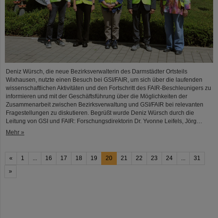
Deniz Würsch, die neue Bezirksverwalterin des Darmstädter Ortsteils
Wixhausen, nutzte einen Besuch bei GSI/FAIR, um sich über die laufenden
wissenschaftlichen Aktivitäten und den Fortschritt des FAIR-Beschleunigers zu
informieren und mit der Geschäftsführung über die Möglichkeiten der
Zusammenarbeit zwischen Bezirksverwaltung und GSI/FAIR bei relevanten
Fragestellungen zu diskutieren. Begrüßt wurde Deniz Würsch durch die
Leitung von GSI und FAIR: Forschungsdirektorin Dr. Yvonne Leifels, Jörg…
Mehr »
«
1
...
16
17
18
19
20
21
22
23
24
...
31
»