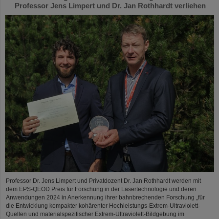
Professor Jens Limpert und Dr. Jan Rothhardt verliehen
Professor Dr. Jens Limpert und Privatdozent Dr. Jan Rothhardt werden mit
dem EPS-QEOD Preis für Forschung in der Lasertechnologie und deren
Anwendungen 2024 in Anerkennung ihrer bahnbrechenden Forschung „für
die Entwicklung kompakter kohärenter Hochleistungs-Extrem-Ultraviolett-
Quellen und materialspezifischer Extrem-Ultraviolett-Bildgebung im