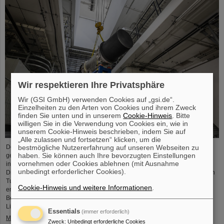
Wir respektieren Ihre Privatsphäre
Wir (GSI GmbH) verwenden Cookies auf „gsi.de“.
Einzelheiten zu den Arten von Cookies und ihrem Zweck
finden Sie unten und in unserem
Cookie-Hinweis
. Bitte
willigen Sie in die Verwendung von Cookies ein, wie in
unserem Cookie-Hinweis beschrieben, indem Sie auf
„Alle zulassen und fortsetzen“ klicken, um die
bestmögliche Nutzererfahrung auf unseren Webseiten zu
Der Startschuss für die Installation der FAIR-Beschleunigermaschine ist
haben. Sie können auch Ihre bevorzugten Einstellungen
gefallen. Die hoch präzisen Montagearbeiten in den Gebäuden der
vornehmen oder Cookies ablehnen (mit Ausnahme
internationalen Beschleunigeranlage FAIR in Darmstadt haben begonnen:
unbedingt erforderlicher Cookies).
Die ersten tonnenschweren Magnete wurden erfolgreich in dem ringförmigen
Tunnel, 17 Meter unter der Erde, positioniert. Dies markiert einen
Cookie-Hinweis und weitere Informationen
.
entscheidenden Fortschritt in der Realisierung des hochmodernen
Beschleunigers, der Ionen aller Elemente bis auf 99 Prozent der
Lichtgeschwindigkeit…
Essentials
(immer erforderlich)
Mehr »
Zweck
:
Unbedingt erforderliche Cookies