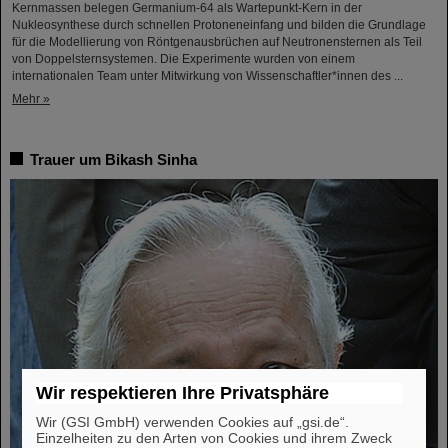
Kernmassen belegen Germanium-64 als Wartepunkt-Kern in der
Nukleosynthese durch schnellen Protoneneinfang und bilden die Grundlage
für die Modellierung von Röntgenausbrüchen auf Neutronensternen als Teil
von Doppelsternsystemen. Die Experimente wurden von einem
internationalen Team unter Mitwirkung von Wissenschaftler*innen des ...
Mehr »
Trauer um Bikash Sinha
Wir respektieren Ihre Privatsphäre
Wir (GSI GmbH) verwenden Cookies auf „gsi.de“.
Einzelheiten zu den Arten von Cookies und ihrem Zweck