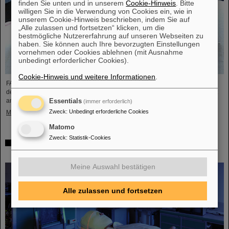
finden Sie unten und in unserem
Cookie-Hinweis
. Bitte
willigen Sie in die Verwendung von Cookies ein, wie in
unserem Cookie-Hinweis beschrieben, indem Sie auf
„Alle zulassen und fortsetzen“ klicken, um die
bestmögliche Nutzererfahrung auf unseren Webseiten zu
haben. Sie können auch Ihre bevorzugten Einstellungen
vornehmen oder Cookies ablehnen (mit Ausnahme
unbedingt erforderlicher Cookies).
Cookie-Hinweis und weitere Informationen
.
FAIR und GSI trauern um einen herausragenden Wissenschaftler und einen
der Wegbereiter für das FAIR-Projekt. Der indische Physiker Bikash Sinha ist
am 11. August im Alter von 78 Jahren von uns gegangen.
Essentials
(immer erforderlich)
Zweck
:
Unbedingt erforderliche Cookies
Mehr »
Matomo
Zweck
:
Statistik-Cookies
25 Jahre Tumortherapie: Präzise Waffen im Kampf gegen
den Krebs
Meine Auswahl bestätigen
Alle zulassen und fortsetzen