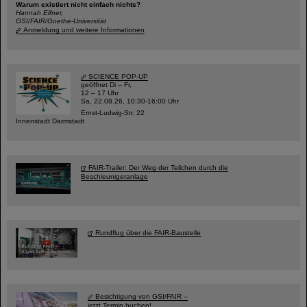
Warum existiert nicht einfach nichts?
Hannah Elfner,
GSI/FAIR/Goethe-Universität
Anmeldung und weitere Informationen
SCIENCE POP-UP
geöffnet Di – Fr,
12 – 17 Uhr
Sa, 22.08.26, 10:30-16:00 Uhr
Ernst-Ludwig-Str. 22
Innenstadt Darmstadt
FAIR-Trailer: Der Weg der Teilchen durch die
Beschleunigeranlage
Rundflug über die FAIR-Baustelle
Besichtigung von GSI/FAIR –
jetzt Termin buchen!