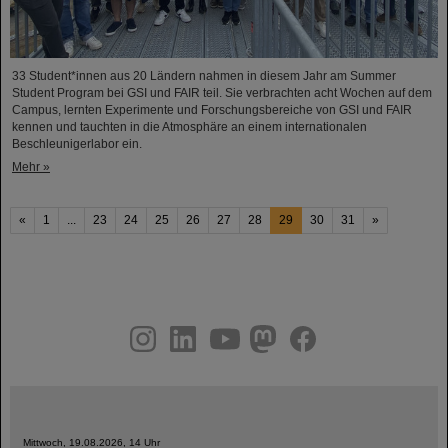
33 Student*innen aus 20 Ländern nahmen in diesem Jahr am Summer
Student Program bei GSI und FAIR teil. Sie verbrachten acht Wochen auf dem
Campus, lernten Experimente und Forschungsbereiche von GSI und FAIR
kennen und tauchten in die Atmosphäre an einem internationalen
Beschleunigerlabor ein.
Mehr »
«
1
...
23
24
25
26
27
28
29
30
31
»
instagram
linkedin
youtube
helmholtz.social
facebook
Mittwoch, 19.08.2026, 14 Uhr