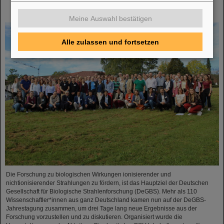
Biophysik organisieren Jahrestagung zur biologischen
Strahlenforschung
Meine Auswahl bestätigen
Alle zulassen und fortsetzen
Die Forschung zu biologischen Wirkungen ionisierender und
nichtionisierender Strahlungen zu fördern, ist das Hauptziel der Deutschen
Gesellschaft für Biologische Strahlenforschung (DeGBS). Mehr als 110
Wissenschaftler*innen aus ganz Deutschland kamen nun auf der DeGBS-
Jahrestagung zusammen, um drei Tage lang neue Ergebnisse aus der
Forschung vorzustellen und zu diskutieren. Organisiert wurde die