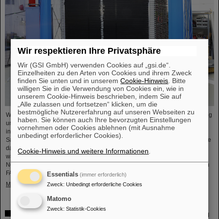
Wir respektieren Ihre Privatsphäre
Wir (GSI GmbH) verwenden Cookies auf „gsi.de“.
Einzelheiten zu den Arten von Cookies und ihrem Zweck
finden Sie unten und in unserem
Cookie-Hinweis
. Bitte
willigen Sie in die Verwendung von Cookies ein, wie in
unserem Cookie-Hinweis beschrieben, indem Sie auf
„Alle zulassen und fortsetzen“ klicken, um die
bestmögliche Nutzererfahrung auf unseren Webseiten zu
Wissenschaftler*innen des GSI Helmholtzzentrums für Schwerionenforschung
haben. Sie können auch Ihre bevorzugten Einstellungen
und der Technischen Universität Darmstadt ist es gemeinsam mit einem
vornehmen oder Cookies ablehnen (mit Ausnahme
internationalen Team gelungen, zum ersten Mal den lange gesuchten
unbedingt erforderlicher Cookies).
Sauerstoff-28-Atomkern zu erzeugen und nachzuweisen. Durchgeführt wurde
das Experiment am japanischen Forschungszentrum RIKEN. Entscheidend
Cookie-Hinweis und weitere Informationen
.
war dabei der erstmalige Einsatz des meterhohen und tonnenschweren
Neutronendetektors NeuLAND, der für das zukünftige Beschleunigerzentrum
FAIR ...
Essentials
(immer erforderlich)
Mehr »
Zweck
:
Unbedingt erforderliche Cookies
Matomo
Zweck
:
Statistik-Cookies
Über 100 Teilnehmende: Mitarbeitende der GSI-Abteilung