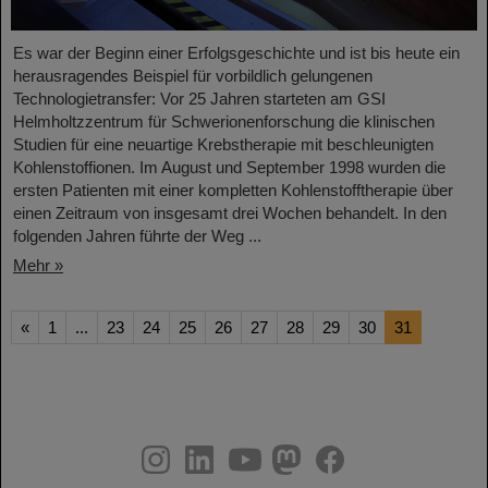
Es war der Beginn einer Erfolgsgeschichte und ist bis heute ein
herausragendes Beispiel für vorbildlich gelungenen
Technologietransfer: Vor 25 Jahren starteten am GSI
Helmholtzzentrum für Schwerionenforschung die klinischen
Studien für eine neuartige Krebstherapie mit beschleunigten
Kohlenstoffionen. Im August und September 1998 wurden die
ersten Patienten mit einer kompletten Kohlenstofftherapie über
einen Zeitraum von insgesamt drei Wochen behandelt. In den
folgenden Jahren führte der Weg ...
Mehr »
«
1
...
23
24
25
26
27
28
29
30
31
instagram
linkedin
youtube
helmholtz.social
facebook