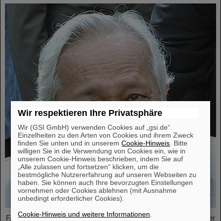
Wir respektieren Ihre Privatsphäre
Wir (GSI GmbH) verwenden Cookies auf „gsi.de“.
Einzelheiten zu den Arten von Cookies und ihrem Zweck
finden Sie unten und in unserem
Cookie-Hinweis
. Bitte
willigen Sie in die Verwendung von Cookies ein, wie in
unserem Cookie-Hinweis beschrieben, indem Sie auf
„Alle zulassen und fortsetzen“ klicken, um die
bestmögliche Nutzererfahrung auf unseren Webseiten zu
haben. Sie können auch Ihre bevorzugten Einstellungen
vornehmen oder Cookies ablehnen (mit Ausnahme
unbedingt erforderlicher Cookies).
Cookie-Hinweis und weitere Informationen
.
FAIR und GSI trauern um einen herausragenden Wissenschaftler