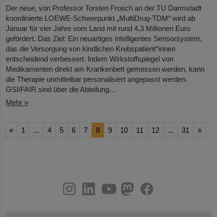
Der neue, von Professor Torsten Frosch an der TU Darmstadt
koordinierte LOEWE-Schwerpunkt „MultiDrug-TDM“ wird ab
Januar für vier Jahre vom Land mit rund 4,3 Millionen Euro
gefördert. Das Ziel: Ein neuartiges intelligentes Sensorsystem,
das die Versorgung von kindlichen Krebspatient*innen
entscheidend verbessert. Indem Wirkstoffspiegel von
Medikamenten direkt am Krankenbett gemessen werden, kann
die Therapie unmittelbar personalisiert angepasst werden.
GSI/FAIR sind über die Abteilung…
Mehr »
«
1
...
4
5
6
7
8
9
10
11
12
...
31
»
instagram
linkedin
youtube
helmholtz.social
facebook