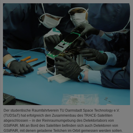
Der studentische Raumfahrtverein TU Darmstadt Space Technology e.V.
(TUDSaT) hat erfolgreich den Zusammenbau des TRACE-Satelliten
abgeschlossen – in der Reinraumumgebung des Detektorlabors von
GSI/FAIR. Mit an Bord des Satelliten befinden sich auch Detektoren von
GSI/FAIR, mit denen geladene Teilchen im Orbit gemessen werden sollen.