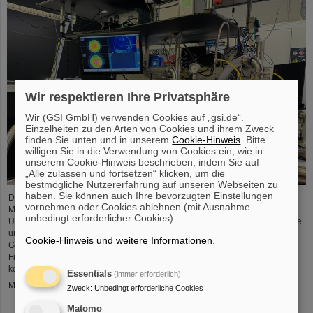
Wir respektieren Ihre Privatsphäre
Wir (GSI GmbH) verwenden Cookies auf „gsi.de“.
Einzelheiten zu den Arten von Cookies und ihrem Zweck
finden Sie unten und in unserem
Cookie-Hinweis
. Bitte
willigen Sie in die Verwendung von Cookies ein, wie in
unserem Cookie-Hinweis beschrieben, indem Sie auf
„Alle zulassen und fortsetzen“ klicken, um die
bestmögliche Nutzererfahrung auf unseren Webseiten zu
haben. Sie können auch Ihre bevorzugten Einstellungen
Das Projekt „Innovationspartnerschaft für Hochfluss-EUV-Strahlquellen in
vornehmen oder Cookies ablehnen (mit Ausnahme
Metrologie und Bildgebung (InnoEUV)” entwickelt lasergetriebene Extreme-
unbedingt erforderlicher Cookies).
Ultraviolett-(EUV)-Strahlquellen gezielt weiter für Anwendungen in Metrologie
und Bildgebung. Die Kooperation von Helmholtz Institut Jena (HI-Jena) und
Cookie-Hinweis und weitere Informationen
.
GSI Helmholtzzentrum für Schwerionenforschung in Darmstadt mit der Active
Fiber Systems GmbH (AFS) soll die Überführung in anwendungsnahe und
kommerzielle Anwendungen beschleunigen.
Essentials
(immer erforderlich)
Mehr »
Zweck
:
Unbedingt erforderliche Cookies
Matomo