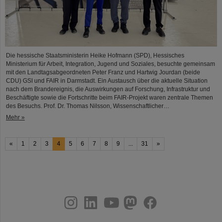
Die hessische Staatsministerin Heike Hofmann (SPD), Hessisches
Ministerium für Arbeit, Integration, Jugend und Soziales, besuchte gemeinsam
mit den Landtagsabgeordneten Peter Franz und Hartwig Jourdan (beide
CDU) GSI und FAIR in Darmstadt. Ein Austausch über die aktuelle Situation
nach dem Brandereignis, die Auswirkungen auf Forschung, Infrastruktur und
Beschäftigte sowie die Fortschritte beim FAIR-Projekt waren zentrale Themen
des Besuchs. Prof. Dr. Thomas Nilsson, Wissenschaftlicher…
Mehr »
«
1
2
3
4
5
6
7
8
9
...
31
»
instagram
linkedin
youtube
helmholtz.social
facebook