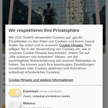
Wir respektieren Ihre Privatsphäre
Wir (GSI GmbH) verwenden Cookies auf „gsi.de“.
Einzelheiten zu den Arten von Cookies und ihrem Zweck
finden Sie unten und in unserem
Cookie-Hinweis
. Bitte
willigen Sie in die Verwendung von Cookies ein, wie in
unserem Cookie-Hinweis beschrieben, indem Sie auf
„Alle zulassen und fortsetzen“ klicken, um die
Die Geschäftsführung von GSI und FAIR sowie
bestmögliche Nutzererfahrung auf unseren Webseiten zu
Expertendelegationen haben vor kurzem bei Besuchen im FAIR-
haben. Sie können auch Ihre bevorzugten Einstellungen
vornehmen oder Cookies ablehnen (mit Ausnahme
Partnerland wichtige Gespräche geführt, um entscheidende
unbedingt erforderlicher Cookies).
Weichenstellungen für die weitere nachhaltige Zusammenarbeit
zwischen GSI/FAIR und Indien im Rahmen des FAIR-Projekts
Cookie-Hinweis und weitere Informationen
.
vorzunehmen.
Mehr »
Essentials
(immer erforderlich)
Zweck
:
Unbedingt erforderliche Cookies
Matomo
GSI-Forscherin Almudena Arcones zu Max-