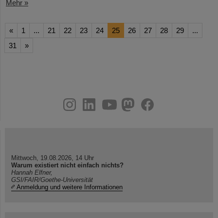
Mehr »
«
1
...
21
22
23
24
25
26
27
28
29
...
31
»
instagram
linkedin
youtube
helmholtz.social
facebook
Mittwoch, 19.08.2026, 14 Uhr
Warum existiert nicht einfach nichts?
Hannah Elfner,
GSI/FAIR/Goethe-Universität
Anmeldung und weitere Informationen