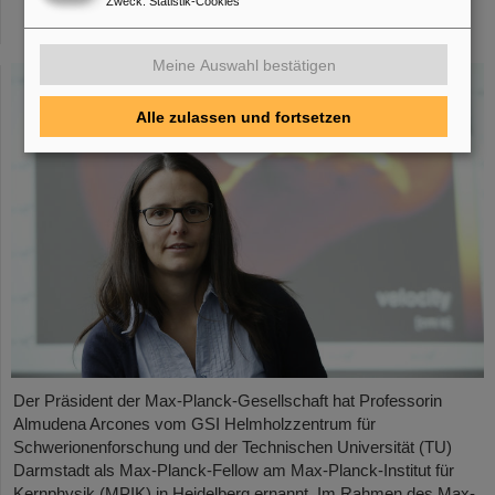
Zweck
:
Statistik-Cookies
Planck-Fellow am Max-Planck-Institut für
Kernphysik in Heidelberg ernannt
Meine Auswahl bestätigen
Alle zulassen und fortsetzen
Der Präsident der Max-Planck-Gesellschaft hat Professorin
Almudena Arcones vom GSI Helmholzzentrum für
Schwerionenforschung und der Technischen Universität (TU)
Darmstadt als Max-Planck-Fellow am Max-Planck-Institut für
Kernphysik (MPIK) in Heidelberg ernannt. Im Rahmen des Max-