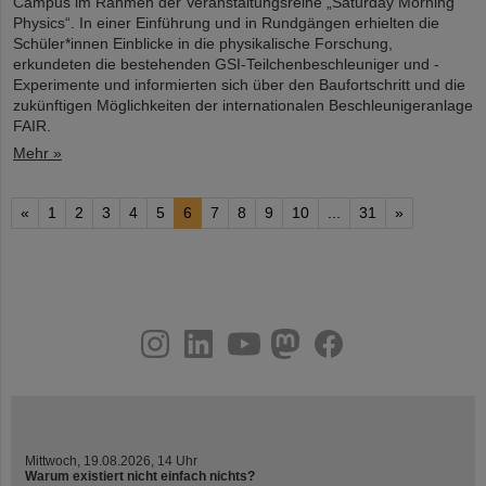
Campus im Rahmen der Veranstaltungsreihe „Saturday Morning
Physics“. In einer Einführung und in Rundgängen erhielten die
Schüler*innen Einblicke in die physikalische Forschung,
erkundeten die bestehenden GSI-Teilchenbeschleuniger und -
Experimente und informierten sich über den Baufortschritt und die
zukünftigen Möglichkeiten der internationalen Beschleunigeranlage
FAIR.
Mehr »
«
1
2
3
4
5
6
7
8
9
10
...
31
»
instagram
linkedin
youtube
helmholtz.social
facebook
Mittwoch, 19.08.2026, 14 Uhr
Warum existiert nicht einfach nichts?