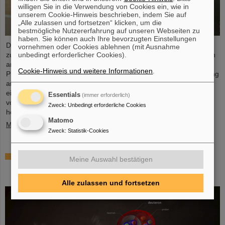
willigen Sie in die Verwendung von Cookies ein, wie in
unserem Cookie-Hinweis beschrieben, indem Sie auf
„Alle zulassen und fortsetzen“ klicken, um die
bestmögliche Nutzererfahrung auf unseren Webseiten zu
haben. Sie können auch Ihre bevorzugten Einstellungen
Dr. Guy Leckenby ist für seine herausragende Promotionsarbeit
vornehmen oder Cookies ablehnen (mit Ausnahme
unbedingt erforderlicher Cookies).
zur Untersuchung des gebundenen Betazerfalls mit Experimenten
am GSI/FAIR-Experimentierspeicherring ESR mit dem FAIR-GSI
Cookie-Hinweis und weitere Informationen
.
PhD Award 2025 ausgezeichnet worden. Seine Präzisionsmessung
an vollständig ionisierten Thallium-205-Ionen trug zur Lösung
eines seit Jahrzehnten bestehenden Rätsels über den Ursprung
Essentials
(immer erforderlich)
von Blei in unserem Sonnensystem bei und stellt eine
Zweck
:
Unbedingt erforderliche Cookies
herausragende Leistung für GSI/FAIR dar.
Matomo
Mehr »
Zweck
:
Statistik-Cookies
ALICE löst Rätsel um Erzeugung und Überleben
Meine Auswahl bestätigen
leichter Atomkerne – GSI/FAIR-Forschende
beteiligt
Alle zulassen und fortsetzen