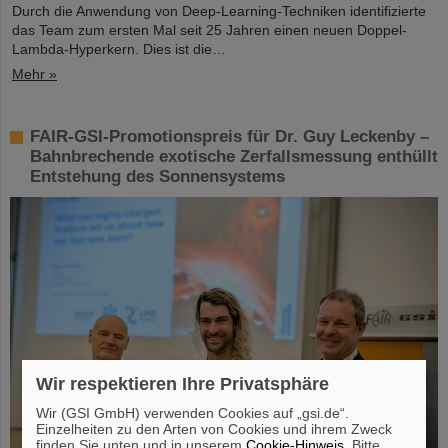
Durch die Anwendung von Deep-Learning-Techniken identifizierte
das Team zum ersten Mal seit 25 Jahren einen neuen Doppel-
Lambda-Hyperkern. Dies ist die…
Mehr »
FAIR-GSI-Promotionspreis für Dr. Guy Leckenby –
Bahnbrechende exotische Zerfallsmessung enthüllt
Entstehung des Sonnensystems
Wir respektieren Ihre Privatsphäre
Wir (GSI GmbH) verwenden Cookies auf „gsi.de“.
Einzelheiten zu den Arten von Cookies und ihrem Zweck
finden Sie unten und in unserem
Cookie-Hinweis
. Bitte