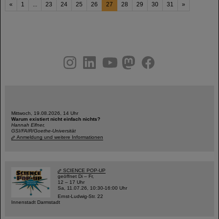
«
1
...
23
24
25
26
27
28
29
30
31
»
instagram
linkedin
youtube
helmholtz.social
facebook
Mittwoch, 19.08.2026, 14 Uhr
Warum existiert nicht einfach nichts?
Hannah Elfner,
GSI/FAIR/Goethe-Universität
Anmeldung und weitere Informationen
SCIENCE POP-UP
geöffnet Di – Fr,
12 – 17 Uhr
Sa, 11.07.26, 10:30-16:00 Uhr
Ernst-Ludwig-Str. 22
Innenstadt Darmstadt