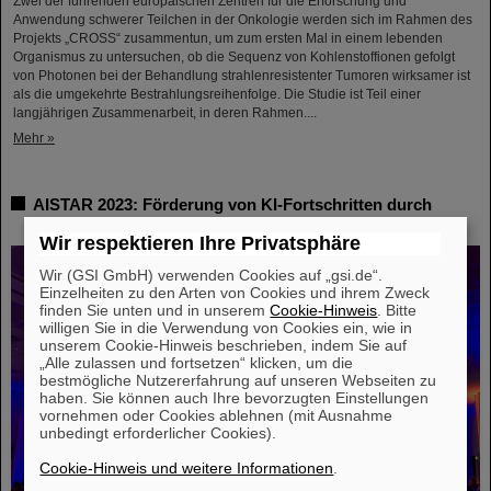
Zwei der führenden europäischen Zentren für die Erforschung und
Anwendung schwerer Teilchen in der Onkologie werden sich im Rahmen des
Projekts „CROSS“ zusammentun, um zum ersten Mal in einem lebenden
Organismus zu untersuchen, ob die Sequenz von Kohlenstoffionen gefolgt
von Photonen bei der Behandlung strahlenresistenter Tumoren wirksamer ist
als die umgekehrte Bestrahlungsreihenfolge. Die Studie ist Teil einer
langjährigen Zusammenarbeit, in deren Rahmen....
Mehr »
AISTAR 2023: Förderung von KI-Fortschritten durch
Zusammenarbeit und Innovation
Wir respektieren Ihre Privatsphäre
Wir (GSI GmbH) verwenden Cookies auf „gsi.de“.
Einzelheiten zu den Arten von Cookies und ihrem Zweck
finden Sie unten und in unserem
Cookie-Hinweis
. Bitte
willigen Sie in die Verwendung von Cookies ein, wie in
unserem Cookie-Hinweis beschrieben, indem Sie auf
„Alle zulassen und fortsetzen“ klicken, um die
bestmögliche Nutzererfahrung auf unseren Webseiten zu
haben. Sie können auch Ihre bevorzugten Einstellungen
vornehmen oder Cookies ablehnen (mit Ausnahme
unbedingt erforderlicher Cookies).
Cookie-Hinweis und weitere Informationen
.