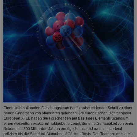
Einem internationalen Forschungsteam ist ein entscheidender Schritt zu einer
neuen Generation von Atomuhren gelungen. Am europäischen Röntgenlaser
European XFEL haben die Forschenden auf Basis des Elements Scandium
einen wesentlich exakteren Taktgeber erzeugt, der eine Genauigkeit von einer
Sekunde in 300 Milliarden Jahren ermöglicht – das ist rund tausendmal
präziser als die Standard-Atomuhr auf Cäsium-Basis. Das Team, zu dem auch