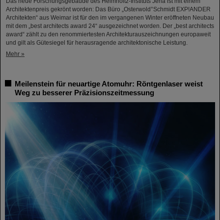
Das neue Forschungsgebäude des Helmholtz-Instituts Jena ist mit einem
Architektenpreis gekrönt worden: Das Büro „Osterwold°Schmidt EXP!ANDER
Architekten“ aus Weimar ist für den im vergangenen Winter eröffneten Neubau
mit dem „best architects award 24“ ausgezeichnet worden. Der „best architects
award“ zählt zu den renommiertesten Architekturauszeichnungen europaweit
und gilt als Gütesiegel für herausragende architektonische Leistung.
Mehr »
Meilenstein für neuartige Atomuhr: Röntgenlaser weist
Weg zu besserer Präzisionszeitmessung