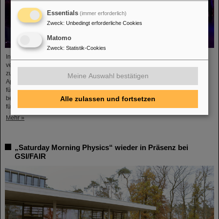
Essentials
(immer erforderlich)
Zweck
:
Unbedingt erforderliche Cookies
Matomo
Zweck
:
Statistik-Cookies
In Zusammenarbeit mit GSI/FAIR und der Technischen Universität Darmstadt
veranstaltete das Europäische Raumfahrtkontrollzentrum (ESOC) kürzlich
zum zweiten Mal das Artificial Intelligence Symposium on Technology,
Meine Auswahl bestätigen
Applications, and Research (AISTAR). Die Zusammenarbeit war ein Beispiel
für den Geist des gegenseitigen Interesses und der starken Partnerschaften
beim Streben nach KI-Spitzenforschung. Das Symposium schuf einen Raum
Alle zulassen und fortsetzen
für Verbindungen, Networking und den Austausch von Ideen und…
Mehr »
„Saturday Morning Physics“ wieder in Präsenz bei
GSI/FAIR