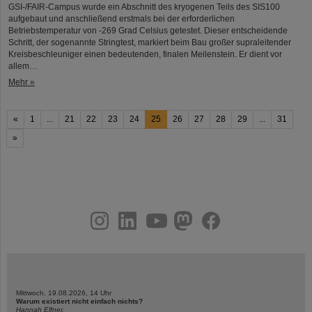
GSI-/FAIR-Campus wurde ein Abschnitt des kryogenen Teils des SIS100
aufgebaut und anschließend erstmals bei der erforderlichen
Betriebstemperatur von -269 Grad Celsius getestet. Dieser entscheidende
Schritt, der sogenannte Stringtest, markiert beim Bau großer supraleitender
Kreisbeschleuniger einen bedeutenden, finalen Meilenstein. Er dient vor
allem…
Mehr »
«
1
...
21
22
23
24
25
26
27
28
29
...
31
»
instagram
linkedin
youtube
helmholtz.social
facebook
Mittwoch, 19.08.2026, 14 Uhr
Warum existiert nicht einfach nichts?
Hannah Elfner,