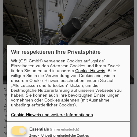
Wir respektieren Ihre Privatsphäre
Wir (GSI GmbH) verwenden Cookies auf „gsi.de“.
Einzelheiten zu den Arten von Cookies und ihrem Zweck
finden Sie unten und in unserem
Cookie-Hinweis
. Bitte
willigen Sie in die Verwendung von Cookies ein, wie in
unserem Cookie-Hinweis beschrieben, indem Sie auf
„Alle zulassen und fortsetzen“ klicken, um die
bestmögliche Nutzererfahrung auf unseren Webseiten zu
Der Startschuss für die Installation der FAIR-Beschleunigermaschine ist
haben. Sie können auch Ihre bevorzugten Einstellungen
gefallen. Die hoch präzisen Montagearbeiten in den Gebäuden der
vornehmen oder Cookies ablehnen (mit Ausnahme
internationalen Beschleunigeranlage FAIR in Darmstadt haben begonnen:
unbedingt erforderlicher Cookies).
Die ersten tonnenschweren Magnete wurden erfolgreich in dem ringförmigen
Tunnel, 17 Meter unter der Erde, positioniert. Dies markiert einen
Cookie-Hinweis und weitere Informationen
.
entscheidenden Fortschritt in der Realisierung des hochmodernen
Beschleunigers, der Ionen aller Elemente bis auf 99 Prozent der
Lichtgeschwindigkeit…
Essentials
(immer erforderlich)
Mehr »
Zweck
:
Unbedingt erforderliche Cookies