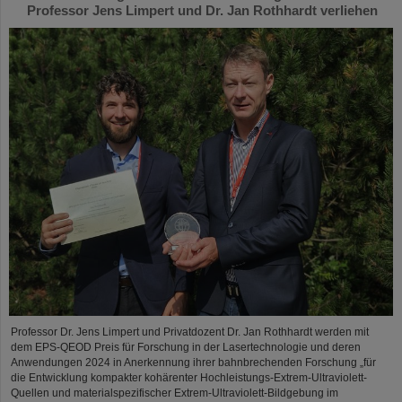
Professor Jens Limpert und Dr. Jan Rothhardt verliehen
Professor Dr. Jens Limpert und Privatdozent Dr. Jan Rothhardt werden mit
dem EPS-QEOD Preis für Forschung in der Lasertechnologie und deren
Anwendungen 2024 in Anerkennung ihrer bahnbrechenden Forschung „für
die Entwicklung kompakter kohärenter Hochleistungs-Extrem-Ultraviolett-
Quellen und materialspezifischer Extrem-Ultraviolett-Bildgebung im