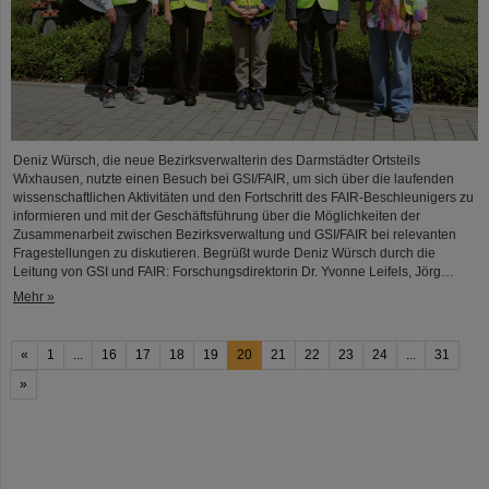
Deniz Würsch, die neue Bezirksverwalterin des Darmstädter Ortsteils
Wixhausen, nutzte einen Besuch bei GSI/FAIR, um sich über die laufenden
wissenschaftlichen Aktivitäten und den Fortschritt des FAIR-Beschleunigers zu
informieren und mit der Geschäftsführung über die Möglichkeiten der
Zusammenarbeit zwischen Bezirksverwaltung und GSI/FAIR bei relevanten
Fragestellungen zu diskutieren. Begrüßt wurde Deniz Würsch durch die
Leitung von GSI und FAIR: Forschungsdirektorin Dr. Yvonne Leifels, Jörg…
Mehr »
«
1
...
16
17
18
19
20
21
22
23
24
...
31
»