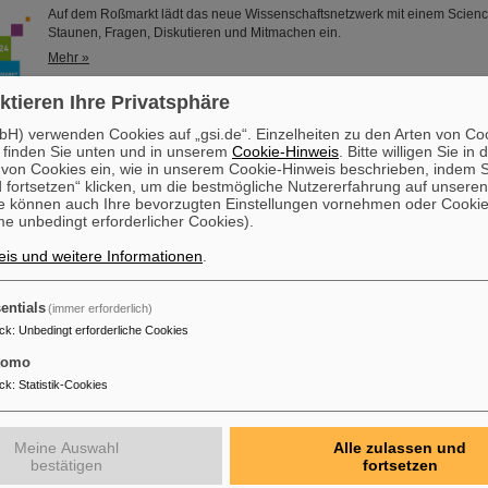
Auf dem Roßmarkt lädt das neue Wissenschaftsnetzwerk mit einem Scienc
Staunen, Fragen, Diskutieren und Mitmachen ein.
Mehr »
ktieren Ihre Privatsphäre
H) verwenden Cookies auf „gsi.de“. Einzelheiten zu den Arten von Co
ustriekultur Rhein-Main“: Auftaktveranstaltung und Besichtigun
 finden Sie unten und in unserem
Cookie-Hinweis
. Bitte willigen Sie in 
Die Auftaktveranstaltung zu den „Tagen der Industriekultur Rhein-Main“ w
on Cookies ein, wie in unserem Cookie-Hinweis beschrieben, indem Si
beim GSI/FAIR in Darmstadt abgehalten. Außerdem hatten Interessierte Gel
 fortsetzen“ klicken, um die bestmögliche Nutzererfahrung auf unsere
e können auch Ihre bevorzugten Einstellungen vornehmen oder Cooki
öffentlichen Besichtigung im Rahmen der Veranstaltungstage das GSI Hel
e unbedingt erforderlicher Cookies).
Schwerionenforschung und das künftige internationale Beschleunigerzent
derzeit bei GSI entsteht, aus nächster Nähe kennenzulernen. Ausgerichtet
is und weitere Informationen
.
der Industriekultur“ jährlich von der KulturRegion…
Mehr »
entials
(immer erforderlich)
ck
:
Unbedingt erforderliche Cookies
auf den Highlights der Physik in Hannover
tomo
Vom 23. September bis zum 28. September 2024 findet in Hannover das Wi
„Highlights der Physik“ statt. Zentrale Elemente der Veranstaltung sind die
ck
:
Statistik-Cookies
Mitmachausstellung und Wissenschaftsshows sowie ein vielseitiges Vort
GSI und FAIR sind mit einem Stand vertreten und bieten Fakten und Unter
zukünftige Teilchenbeschleunigeranlage FAIR, die derzeit bei GSI in Darms
Meine Auswahl
Alle zulassen und
bestätigen
fortsetzen
Mehr »