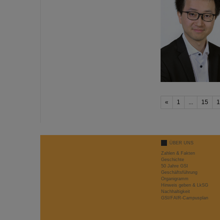
«
1
...
15
1
ÜBER UNS
Zahlen & Fakten
Geschichte
50 Jahre GSI
Geschäftsführung
Organigramm
Hinweis geben & LkSG
Nachhaltigkeit
GSI/FAIR-Campusplan