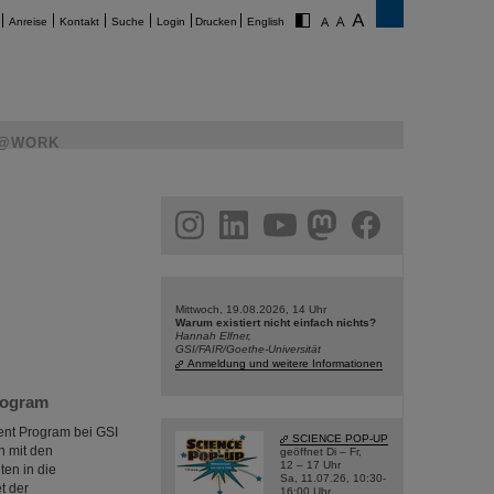
Anreise
Kontakt
Suche
Login
Drucken
English
@WORK
am
linkedin
youtube
helmholtz.social
facebook
Mittwoch, 19.08.2026, 14 Uhr
Warum existiert nicht einfach nichts?
Hannah Elfner,
GSI/FAIR/Goethe-Universität
Anmeldung und weitere Informationen
rogram
nt Program bei GSI
SCIENCE POP-UP
h mit den
geöffnet Di – Fr,
12 – 17 Uhr
en in die
Sa, 11.07.26, 10:30-
t der
16:00 Uhr