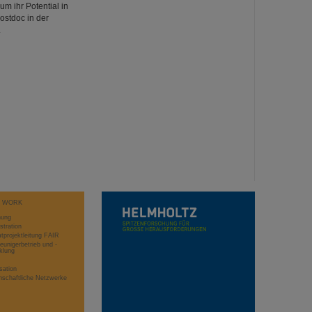
m ihr Potential in
ostdoc in der
.
T WORK
hung
stration
projektleitung FAIR
eunigerbetrieb und -
klung
sation
schaftliche Netzwerke