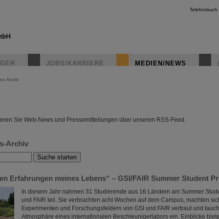
Telefonbuch
IGER
JOBS/KARRIERE
MEDIEN/NEWS
ws-Archiv
instagr
eren Sie Web-News und Pressemitteilungen über unseren RSS-Feed.
s-Archiv
ten Erfahrungen meines Lebens“ – GSI/FAIR Summer Student P
In diesem Jahr nahmen 31 Studierende aus 16 Ländern am Summer Stude
und FAIR teil. Sie verbrachten acht Wochen auf dem Campus, machten sic
Experimenten und Forschungsfeldern von GSI und FAIR vertraut und taucht
Atmosphäre eines internationalen Beschleunigerlabors ein. Einblicke biete