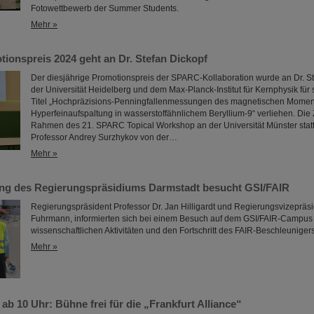
Fotowettbewerb der Summer Students.
Mehr »
onspreis 2024 geht an Dr. Stefan Dickopf
Der diesjährige Promotionspreis der SPARC-Kollaboration wurde an Dr. S
der Universität Heidelberg und dem Max-Planck-Institut für Kernphysik für 
Titel „Hochpräzisions-Penningfallenmessungen des magnetischen Momen
Hyperfeinaufspaltung in wasserstoffähnlichem Beryllium-9“ verliehen. Die
Rahmen des 21. SPARC Topical Workshop an der Universität Münster statt
Professor Andrey Surzhykov von der…
Mehr »
ng des Regierungspräsidiums Darmstadt besucht GSI/FAIR
Regierungspräsident Professor Dr. Jan Hilligardt und Regierungsvizepräsi
Fuhrmann, informierten sich bei einem Besuch auf dem GSI/FAIR-Campus 
wissenschaftlichen Aktivitäten und den Fortschritt des FAIR-Beschleunigers
Mehr »
ab 10 Uhr: Bühne frei für die „Frankfurt Alliance“