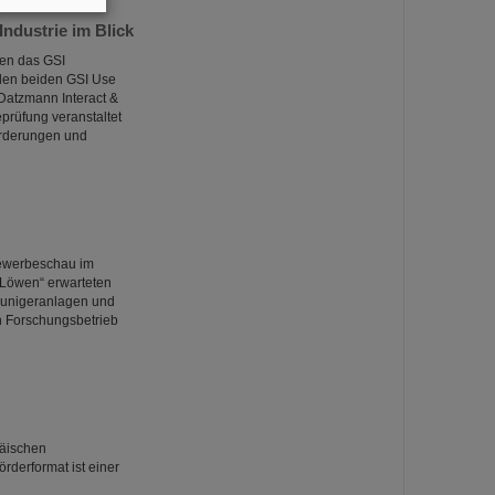
ndustrie im Blick
den das GSI
den beiden GSI Use
 Datzmann Interact &
eprüfung veranstaltet
orderungen und
Gewerbeschau im
 Löwen“ erwarteten
eunigeranlagen und
n Forschungsbetrieb
päischen
derformat ist einer