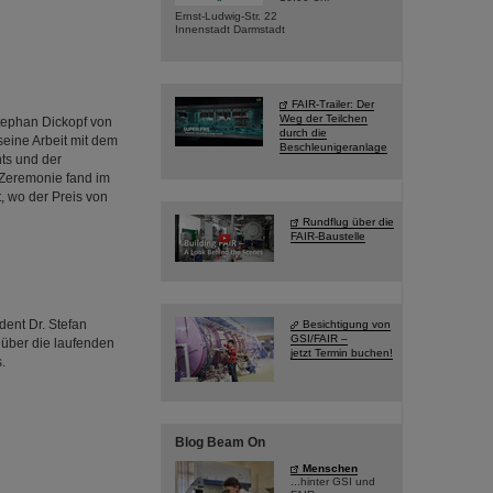
Ernst-Ludwig-Str. 22
Innenstadt Darmstadt
FAIR-Trailer: Der
Weg der Teilchen
tephan Dickopf von
durch die
seine Arbeit mit dem
Beschleunigeranlage
ts und der
 Zeremonie fand im
, wo der Preis von
Rundflug über die
FAIR-Baustelle
dent Dr. Stefan
Besichtigung von
GSI/FAIR –
über die laufenden
jetzt Termin buchen!
.
Blog Beam On
Menschen
...hinter GSI und