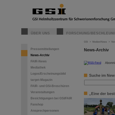
ÜBER UNS
FORSCHUNG/BESCHLEUN
GSI
>
Medien/News
>
Ne
Pressemitteilungen
News-Archiv
News-Archiv
FAIR-News
©
Abonni
Mediathek
Logos/Erscheinungsbild
Suche im New
target-Magazin
FAIR- und GSI-Broschüren
Veranstaltungen
„Eine der bes
Besichtigungen bei GSI/FAIR
Fanshop
Ansprechpersonen