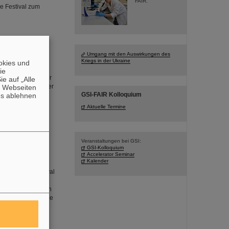
FAIR.
e Festival zum
Umgang mit den Auswirkungen des
Kriegs in der Ukraine
okies und
g bei GSI/FAIR
die
urde in diesem Jahr
e auf „Alle
egenheit, bei einer
n Webseiten
GSI-FAIR Kolloquium
es ablehnen
mholtzzentrum für
rum FAIR, das
Aktuelle Termine
 werden die „Tage
Veranstaltungen bei GSI:
GSI-Kolloquium
Accelerator Seminar
Kalender
ssenschaftsfestival
 große
ragsprogramm. Auch
haltung rund um die
tadt entsteht.