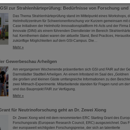
GSI zur Strahlenhärteprüfung: Bedürfnisse von Forschung und I
Das Thema Strahlenhärteprüfung stand im Mittelpunkt eines Workshops, 
Helmholtzzentrum für Schwerionenforschung vor Kurzem gemeinsam mit 
Case Initiativen der Helmholtz-Innovationsplattform Hi-Acts und der Firma
Innovate (DINI) als einem führenden Dienstleister im Bereich Strahlenhärt
hat. Kernthemen dabei waren der aktuelle Stand, Best Practices, Herausf
zukünftige Möglichkeiten auf dem GSI-Campus. Die…
Mehr »
der Gewerbeschau Arheilgen
Am vergangenen Wochenende präsentierten sich GSI und FAIR auf der 
Darmstädter Stadtteil Arheilgen. An einem Infostand im Saal des „Goldnen
die großen und kleinen Gäste umfangreiche Informationen zu den Beschl
zwei Mitmach-Experimente. Mitarbeitende standen für Fragen rund um de
und das Bauprojekt FAIR zur Verfügung.
Mehr »
Grant für Neutrinoforschung geht an Dr. Zewei Xiong
Dr. Zewei Xiong wird mit dem renommierten ERC Starting Grant des Euro
Forschungsrats (European Research Council, ERC) ausgezeichnet. Das För
der europaweit wichtigsten Forschungspreise, der sich an talentierte