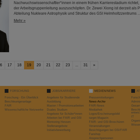
Nachwuchswissenschaftler*innen in einem frühen Karrierestadium richtet, u
der Arbeitsgruppenleitung auszuschöpfen. Dr. Zewei Xiong ist derzeit als P
Abteilung Nukleare Astrophysik und Struktur des GSI Helmholtzzentrums ..
Mehr »
6
17
18
19
20
21
22
23
...
31
»
FORSCHUNG
JOBS/KARRIERE
MEDIEN/NEWS
A
Forschung - Ein Überblick
Angebote für Studierende
Pressemitteilungen
Forsc
Beschleunigeranlage
Ausbildung
News-Archiv
Admini
FAIR
Master / Promotionsarbeiten
FAIR-News
Gesamt
Wissenschaftliche Netzwerke
Duales Studium
Mediathek
Beschl
entwic
Angebote für Schüler*innen
Logos/Erscheinungsbild
IT
Arbeiten bei FAIR und GSI
target-Magazin
Organi
Mentoring Hessen
FAIR- und GSI-Broschüren
Wissen
Stellenangebote
Veranstaltungen
Initiativbewerbung
Besichtigungen bei GSI/FAIR
Fanshop
Ansprechpersonen