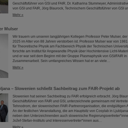
Geschäftsführer von GSI und FAIR, Dr. Katharina Stummeyer, Administrativ
von GSI und FAIR, Jörg Blaurock, Technischem Geschäftsführer von GSI 
Mehr »
er Mulser
Wir trauern um unseren langjährigen Kollegen Professor Peter Mulser, de
2025 im Alter von 88 Jahren verstorben ist. Professor Mulser war von 1981
für Theoretische Physik am Fachbereich Physik der Technischen Universitä
forschte am Institut für Angewandte Physik über Hochintensive Licht-Mate
und er war seit dem Beginn mit der Gruppe Plasmaphysik von GSI/FAIR in
Zusammenarbeit. Sein umfangreiches Wissen hat er an viele…
Mehr »
bljana – Slowenien schließt Sachbeitrag zum FAIR-Projekt ab
Slowenien hat seinen Sachbeitrag zu FAIR erfolgreich erbracht. Jörg Blau
Geschäftsführer von FAIR und GSI, unterzeichnete gemeinsam mit Vertrete
Tehnodrom, der slowenischen FAIR-Partnerorganisation, die endgültigen
An der festlichen Veranstaltung, die am Hauptsitz von Cosylab in Ljubljan
neben den Unterzeichnenden auch slowenische Regierungsvertreter*inn
Jožef-Stefan-Instituts und Interessenvertreter*innen aus…
Mehr »