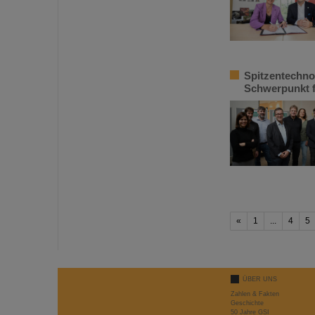
Spitzentechno
Schwerpunkt f
«
1
...
4
5
ÜBER UNS
Zahlen & Fakten
Geschichte
50 Jahre GSI