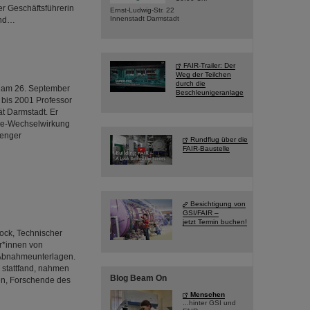
er Geschäftsführerin
Ernst-Ludwig-Str. 22
Innenstadt Darmstadt
und…
FAIR-Trailer: Der
Weg der Teilchen
durch die
r am 26. September
Beschleunigeranlage
 bis 2001 Professor
t Darmstadt. Er
rie-Wechselwirkung
 enger
Rundflug über die
FAIR-Baustelle
Besichtigung von
GSI/FAIR –
jetzt Termin buchen!
rock, Technischer
r*innen von
 Abnahmeunterlagen.
a stattfand, nahmen
Blog Beam On
en, Forschende des
Menschen
...hinter GSI und