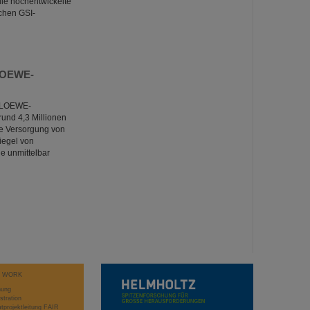
 die hochentwickelte
ichen GSI-
 LOEWE-
e LOEWE-
rund 4,3 Millionen
die Versorgung von
iegel von
e unmittelbar
T WORK
hung
stration
projektleitung FAIR