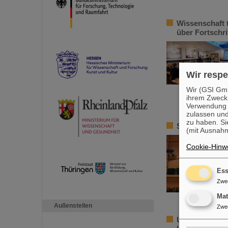
Wissenschaft t
über Fortschri
Wir respe
Wir (GSI Gmb
ihrem Zweck
Verwendung v
zulassen und
zu haben. Si
SPARC-Promoti
(mit Ausnahm
Cookie-Hinwe
Ess
Zwe
Ma
Außenstellen
Zwe
Ulrich-Hagen-