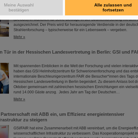
Strahlenforschung ausgezeichnet
Meine Auswahl
Alle zulassen und
Der GSI/FAIR-Wissenschaftler Privatdozent Dr. Michael Scholz wurde im 
bestätigen
fortsetzen
diesjährigen Jahrestagung der Deutschen Gesellschaft für biologische St
(DeGBS) in München für seine Beiträge in der Strahlenforschung mit dem 
ausgezeichnet. Der Preis wird für herausragende Verdienste in der deuts
Strahlenforschung – typischerweise für ein Lebenswerk – vergeben.
Mehr »
n Tür in der Hessischen Landesvertretung in Berlin: GSI und FAI
Mit spannenden Einblicken in die Welt der Forschung und vielen interakt
haben das GSI Helmholtzzentrum für Schwerionenforschung und das ent
internationale Beschleunigerzentrum FAIR die Besucher*innen des Tags de
Hessischen Landesvertretung in Berlin begeistert. Zu diesem Anlass bot di
Oktober gemeinsam mit zahlreichen hessischen Einrichtungen ein vielsei
rund 14.000 Gäste anzog. Jedes Jahr am Tag der Deutschen…
Mehr »
Partnerschaft mit ABB ein, um Effizienz energieintensiver
rastruktur zu steigern
GSI/FAIR hat eine Zusammenarbeit mit ABB vereinbart, um die Energieeffiz
wissenschaftlichen Infrastruktur zu verbessern. Das Kooperationsprojekt m