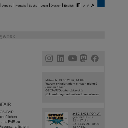
Anreise
Kontakt
Suche
Login
Drucken
English
@WORK
am
linkedin
youtube
helmholtz.social
facebook
Mittwoch, 19.08.2026, 14 Uhr
Warum existiert nicht einfach nichts?
Hannah Elfner,
GSI/FAIR/Goethe-Universität
Anmeldung und weitere Informationen
I/FAIR
GSI/FAIR
SCIENCE POP-UP
chaftlichen
geöffnet Di – Fr,
12 – 17 Uhr
trums FAIR zu
Sa, 11.07.26, 10:30-
Wissenschaftlichem
16:00 Uhr