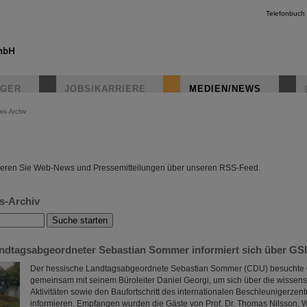
Telefonbuch
IGER
JOBS/KARRIERE
MEDIEN/NEWS
ws-Archiv
instagr
eren Sie Web-News und Pressemitteilungen über unseren RSS-Feed.
s-Archiv
ndtagsabgeordneter Sebastian Sommer informiert sich über GS
Der hessische Landtagsabgeordnete Sebastian Sommer (CDU) besuchte 
gemeinsam mit seinem Büroleiter Daniel Georgi, um sich über die wissens
Aktivitäten sowie den Baufortschritt des internationalen Beschleunigerzen
informieren. Empfangen wurden die Gäste von Prof. Dr. Thomas Nilsson, 