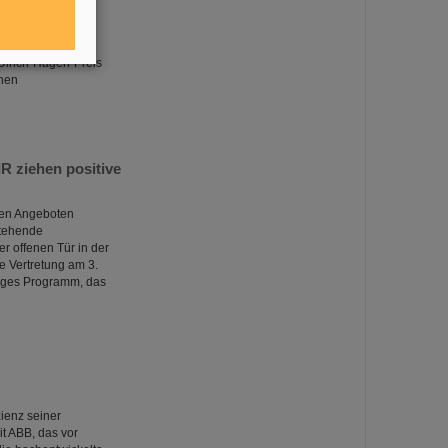
Rahmen der
rahlenforschung
Ulrich-Hagen-Preis
chen
R ziehen positive
iven Angeboten
stehende
r offenen Tür in der
e Vertretung am 3.
tiges Programm, das
ienz seiner
it ABB, das vor