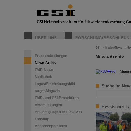
ÜBER UNS
FORSCHUNG/BESCHLEUN
GSI
>
Medien/News
>
Ne
Pressemitteilungen
News-Archiv
News-Archiv
FAIR-News
©
Abonni
Mediathek
Logos/Erscheinungsbild
Suche im New
target-Magazin
FAIR- und GSI-Broschüren
Veranstaltungen
Hessischer La
Besichtigungen bei GSI/FAIR
Fanshop
Ansprechpersonen