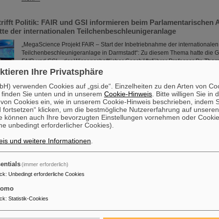
rifft Politik: FAIR und GSI informieren beim Parlamentarischen 
tte der internationalen Teilchenbeschleunigeranlage
„MegaScience Projekt FAIR – Start der Inbetriebnahme der internationalen
Teilchenbeschleunigeranlage in Darmstadt“: Zu diesem Thema hatte die 
FAIR und GSI – der Wissenschaftlicher Geschäftsführer Professor Dr. Thom
Administrative Geschäftsführerin Dr. Katharina Stummeyer und der Techni
ktieren Ihre Privatsphäre
Geschäftsführer Jörg Blaurock – zu einem Parlamentarischen Abend in Ber
H) verwenden Cookies auf „gsi.de“. Einzelheiten zu den Arten von Co
Veranstaltung stand unter der Schirmherrschaft von Dr. Michael Meister,…
 finden Sie unten und in unserem
Cookie-Hinweis
. Bitte willigen Sie in 
Mehr »
on Cookies ein, wie in unserem Cookie-Hinweis beschrieben, indem Si
 fortsetzen“ klicken, um die bestmögliche Nutzererfahrung auf unsere
e können auch Ihre bevorzugten Einstellungen vornehmen oder Cooki
onspreis für Dr. Guy Leckenby
e unbedingt erforderlicher Cookies).
Den diesjährigen SPARC-Promotionspreis erhielt Dr. Guy Leckenby für sein
is und weitere Informationen
.
dem Titel „Exotische Zerfallsmessungen am experimentellen Speicherring 
Neutroneneinfangprozesse”. Die Preisübergabe fand im Rahmen des 22.
Themenworkshops an der Universität Ioannina in Griechenland statt, wo 
entials
(immer erforderlich)
Professor Reinhold Schuch von der Universität Stockholm, Sprecher der 
ck
:
Unbedingt erforderliche Cookies
überreicht wurde.
Mehr »
tomo
ck
:
Statistik-Cookies
Preis für GSI/FAIR-Wissenschaftler Michael Scholz: Errungensch