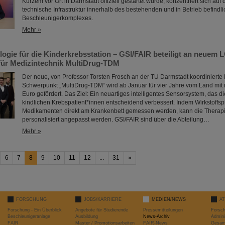
Kurzem vor Ort in Darmstadt offiziell gestartet wurde, konzentriert sich auf
technische Infrastruktur innerhalb des bestehenden und in Betrieb befindl
Beschleunigerkomplexes.
Mehr »
logie für die Kinderkrebsstation – GSI/FAIR beteiligt an neuem
ür Medizintechnik MultiDrug-TDM
Der neue, von Professor Torsten Frosch an der TU Darmstadt koordiniert
Schwerpunkt „MultiDrug-TDM“ wird ab Januar für vier Jahre vom Land mit 
Euro gefördert. Das Ziel: Ein neuartiges intelligentes Sensorsystem, das 
kindlichen Krebspatient*innen entscheidend verbessert. Indem Wirkstoffsp
Medikamenten direkt am Krankenbett gemessen werden, kann die Therapi
personalisiert angepasst werden. GSI/FAIR sind über die Abteilung…
Mehr »
6
7
8
9
10
11
12
...
31
»
FORSCHUNG
JOBS/KARRIERE
MEDIEN/NEWS
A
Forschung - Ein Überblick
Angebote für Studierende
Pressemitteilungen
Forsc
Beschleunigeranlage
Ausbildung
News-Archiv
Admini
FAIR
Master / Promotionsarbeiten
FAIR-News
Gesamt