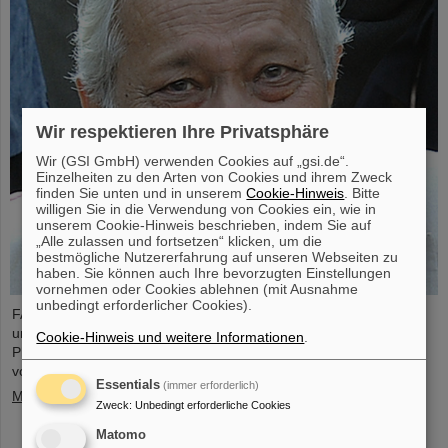
Wir respektieren Ihre Privatsphäre
Wir (GSI GmbH) verwenden Cookies auf „gsi.de“.
Einzelheiten zu den Arten von Cookies und ihrem Zweck
finden Sie unten und in unserem
Cookie-Hinweis
. Bitte
willigen Sie in die Verwendung von Cookies ein, wie in
unserem Cookie-Hinweis beschrieben, indem Sie auf
„Alle zulassen und fortsetzen“ klicken, um die
bestmögliche Nutzererfahrung auf unseren Webseiten zu
haben. Sie können auch Ihre bevorzugten Einstellungen
vornehmen oder Cookies ablehnen (mit Ausnahme
unbedingt erforderlicher Cookies).
FAIR und GSI trauern um einen herausragenden Wissenschaftler
und einen der Wegbereiter für das FAIR-Projekt. Der indische
Cookie-Hinweis und weitere Informationen
.
Physiker Bikash Sinha ist am 11. August im Alter von 78 Jahren
von uns gegangen.
Essentials
(immer erforderlich)
Mehr »
Zweck
:
Unbedingt erforderliche Cookies
Matomo