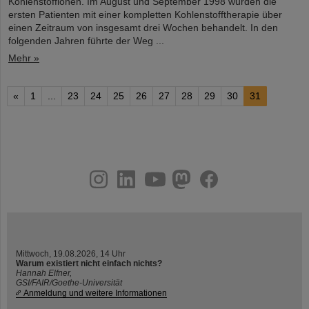
Kohlenstoffionen. Im August und September 1998 wurden die
ersten Patienten mit einer kompletten Kohlenstofftherapie über
einen Zeitraum von insgesamt drei Wochen behandelt. In den
folgenden Jahren führte der Weg ...
Mehr »
«
1
...
23
24
25
26
27
28
29
30
31
instagram
linkedin
youtube
helmholtz.social
facebook
Mittwoch, 19.08.2026, 14 Uhr
Warum existiert nicht einfach nichts?
Hannah Elfner,
GSI/FAIR/Goethe-Universität
Anmeldung und weitere Informationen