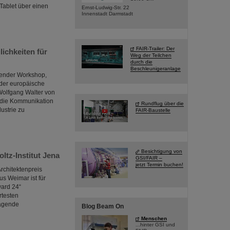
Tablet über einen
Ernst-Ludwig-Str. 22
Innenstadt Darmstadt
FAIR-Trailer: Der
ichkeiten für
Weg der Teilchen
durch die
Beschleunigeranlage
sender Workshop,
 der europäische
Wolfgang Walter von
, die Kommunikation
Rundflug über die
ustrie zu
FAIR-Baustelle
Besichtigung von
tz-Institut Jena
GSI/FAIR –
jetzt Termin buchen!
rchitektenpreis
s Weimar ist für
ward 24“
rtesten
ragende
Blog Beam On
Menschen
...hinter GSI und