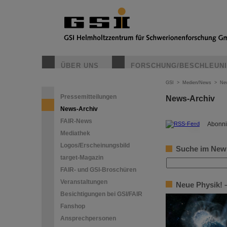
ÜBER UNS
FORSCHUNG/BESCHLEUN
GSI
>
Medien/News
>
Ne
Pressemitteilungen
News-Archiv
News-Archiv
FAIR-News
©
Abonni
Mediathek
Logos/Erscheinungsbild
Suche im New
target-Magazin
FAIR- und GSI-Broschüren
Veranstaltungen
Neue Physik! –
Besichtigungen bei GSI/FAIR
Fanshop
Ansprechpersonen