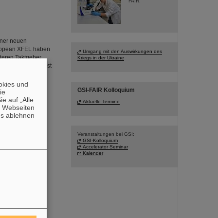
FAIR.
iner neuen
ropean XFEL haben
Umgang mit den Auswirkungen des
teren Taktgeber
Kriegs in der Ukraine
ermöglicht – das ist
as Team, zu dem
okies und
GSI-FAIR Kolloquium
die
e auf „Alle
Aktuelle Termine
n Webseiten
es ablehnen
Veranstaltungen bei GSI:
GSI-Kolloquium
Accelerator Seminar
ittel von über
Kalender
dung schwerer
“ zusammentun, um
equenz von
tenter Tumoren
il einer