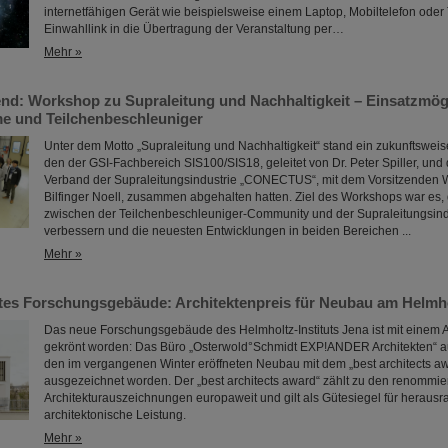
internetfähigen Gerät wie beispielsweise einem Laptop, Mobiltelefon oder 
Einwahllink in die Übertragung der Veranstaltung per…
Mehr »
nd: Workshop zu Supraleitung und Nachhaltigkeit – Einsatzmögl
e und Teilchenbeschleuniger
Unter dem Motto „Supraleitung und Nachhaltigkeit“ stand ein zukunftswei
den der GSI-Fachbereich SIS100/SIS18, geleitet von Dr. Peter Spiller, und
Verband der Supraleitungsindustrie „CONECTUS“, mit dem Vorsitzenden 
Bilfinger Noell, zusammen abgehalten hatten. Ziel des Workshops war es
zwischen der Teilchenbeschleuniger-Community und der Supraleitungsind
verbessern und die neuesten Entwicklungen in beiden Bereichen ...
Mehr »
es Forschungsgebäude: Architektenpreis für Neubau am Helmhol
Das neue Forschungsgebäude des Helmholtz-Instituts Jena ist mit einem A
gekrönt worden: Das Büro „Osterwold°Schmidt EXP!ANDER Architekten“ au
den im vergangenen Winter eröffneten Neubau mit dem „best architects a
ausgezeichnet worden. Der „best architects award“ zählt zu den renommie
Architekturauszeichnungen europaweit und gilt als Gütesiegel für heraus
architektonische Leistung.
Mehr »