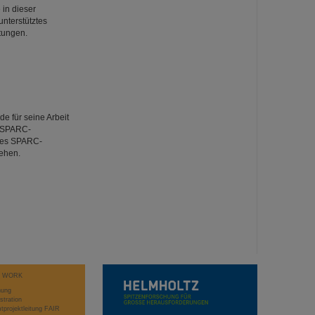
 in dieser
nterstütztes
tungen.
e für seine Arbeit
r SPARC-
des SPARC-
iehen.
T WORK
hung
stration
projektleitung FAIR