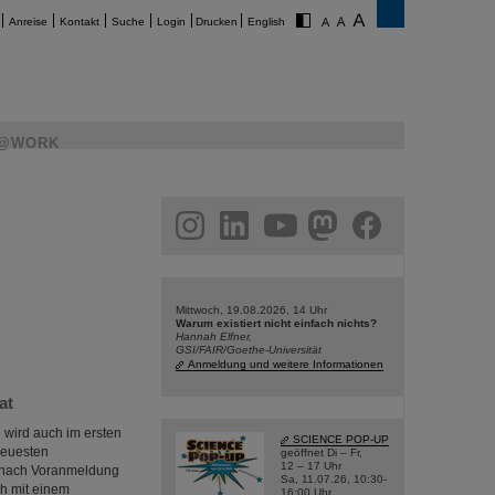
Anreise
Kontakt
Suche
Login
Drucken
English
@WORK
am
linkedin
youtube
helmholtz.social
facebook
Mittwoch, 19.08.2026, 14 Uhr
Warum existiert nicht einfach nichts?
Hannah Elfner,
GSI/FAIR/Goethe-Universität
Anmeldung und weitere Informationen
at
 wird auch im ersten
SCIENCE POP-UP
neuesten
geöffnet Di – Fr,
12 – 17 Uhr
r nach Voranmeldung
Sa, 11.07.26, 10:30-
ch mit einem
16:00 Uhr