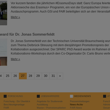
Vor kurzem fanden die jährlichen #ErasmusDays statt: Ganz Europa feierte
Aktionswoche das Erasmus+ Programm, ein von der Europäischen Union u
Austauschprogramm. Auch GSI und FAIR beteiligten sich an den Veranstal
Mehr »
ard für Dr. Jonas Sommerfeldt
Dr. Jonas Sommerfeldt von der Technischen Universität Braunschweig wurd
zum Thema Delbrück-Streuung mit dem diesjährigen Promotionspreis de
Kollaboration ausgezeichnet. Der SPARC PhD Award wurde im Rahmen 
Kollaborations-Workshops durch den Co-Organisator Dr. Carlo Bruno verl
Mehr »
4
25
26
27
28
29
30
31
»
FORSCHUNG
JOBS/KARRIERE
MEDIEN/NEWS
A
Forschung - Ein Überblick
Angebote für Studierende
Pressemitteilungen
Forsc
Beschleunigeranlage
Ausbildung
News-Archiv
Admini
FAIR
Master / Promotionsarbeiten
FAIR-News
Gesamt