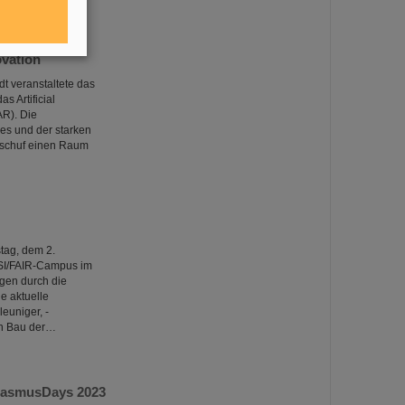
vation
t veranstaltete das
 Artificial
AR). Die
es und der starken
 schuf einen Raum
tag, dem 2.
SI/FAIR-Campus im
gen durch die
e aktuelle
euniger, -
den Bau der…
ErasmusDays 2023