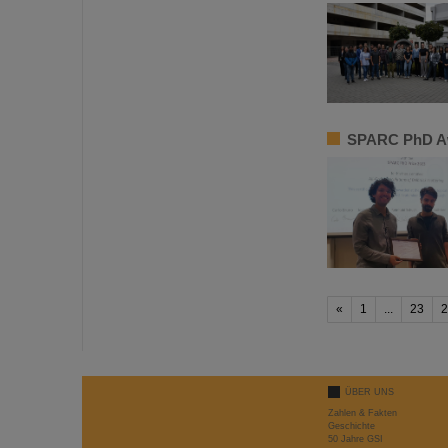
SPARC PhD Aw
«
1
...
23
2
ÜBER UNS
Zahlen & Fakten
Geschichte
50 Jahre GSI