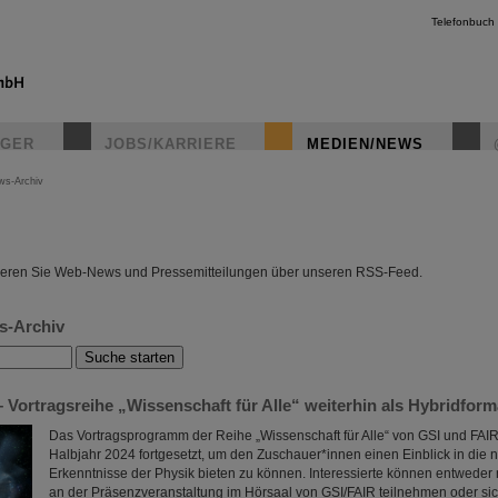
Telefonbuch
IGER
JOBS/KARRIERE
MEDIEN/NEWS
ws-Archiv
instagr
eren Sie Web-News und Pressemitteilungen über unseren RSS-Feed.
s-Archiv
 Vortragsreihe „Wissenschaft für Alle“ weiterhin als Hybridform
Das Vortragsprogramm der Reihe „Wissenschaft für Alle“ von GSI und FAIR
Halbjahr 2024 fortgesetzt, um den Zuschauer*innen einen Einblick in die 
Erkenntnisse der Physik bieten zu können. Interessierte können entwede
an der Präsenzveranstaltung im Hörsaal von GSI/FAIR teilnehmen oder si