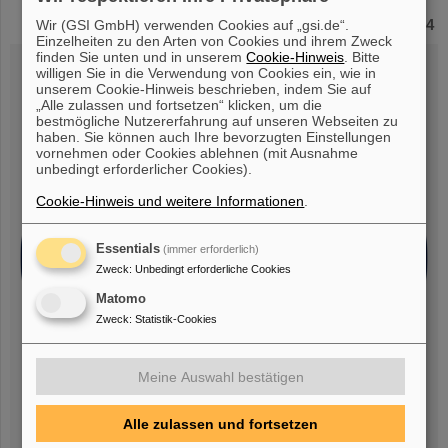
Experimente von GSI/FAIR-Wissenschaftler*innen auf
unbemanntem DLR-Forschungsraketenflug MAPHEUS-14
Wir (GSI GmbH) verwenden Cookies auf „gsi.de“.
Einzelheiten zu den Arten von Cookies und ihrem Zweck
finden Sie unten und in unserem
Cookie-Hinweis
. Bitte
willigen Sie in die Verwendung von Cookies ein, wie in
unserem Cookie-Hinweis beschrieben, indem Sie auf
„Alle zulassen und fortsetzen“ klicken, um die
bestmögliche Nutzererfahrung auf unseren Webseiten zu
haben. Sie können auch Ihre bevorzugten Einstellungen
vornehmen oder Cookies ablehnen (mit Ausnahme
unbedingt erforderlicher Cookies).
Cookie-Hinweis und weitere Informationen
.
Essentials
(immer erforderlich)
Zweck
:
Unbedingt erforderliche Cookies
Matomo
Zweck
:
Statistik-Cookies
Meine Auswahl bestätigen
Alle zulassen und fortsetzen