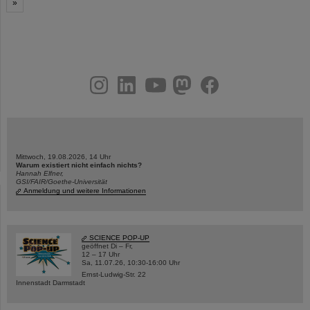
»
instagram
linkedin
youtube
helmholtz.social
facebook
Mittwoch, 19.08.2026, 14 Uhr
Warum existiert nicht einfach nichts?
Hannah Elfner,
GSI/FAIR/Goethe-Universität
Anmeldung und weitere Informationen
SCIENCE POP-UP
geöffnet Di – Fr,
12 – 17 Uhr
Sa, 11.07.26, 10:30-16:00 Uhr
Ernst-Ludwig-Str. 22
Innenstadt Darmstadt