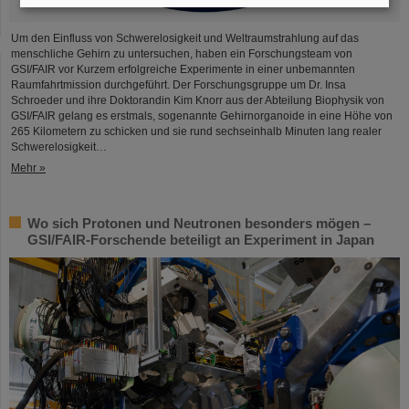
Um den Einfluss von Schwerelosigkeit und Weltraumstrahlung auf das
menschliche Gehirn zu untersuchen, haben ein Forschungsteam von
GSI/FAIR vor Kurzem erfolgreiche Experimente in einer unbemannten
Raumfahrtmission durchgeführt. Der Forschungsgruppe um Dr. Insa
Schroeder und ihre Doktorandin Kim Knorr aus der Abteilung Biophysik von
GSI/FAIR gelang es erstmals, sogenannte Gehirnorganoide in eine Höhe von
265 Kilometern zu schicken und sie rund sechseinhalb Minuten lang realer
Schwerelosigkeit…
Mehr »
Wo sich Protonen und Neutronen besonders mögen –
GSI/FAIR-Forschende beteiligt an Experiment in Japan