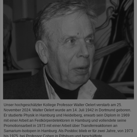
Unser hochgeschätzter Kollege Professor Walter Oelert verstarb am 25.
November 2024. Walter Oelert wurde am 14. Juli 1942 in Dortmund geboren.
Er studierte Physik in Hamburg und Heidelberg, erwarb sein Diplom in 1969
mit einer Arbeit an Festkörperdetektoren in Hamburg und vollendete seine
Promotionsarbeit in 1973 mit einer Arbeit über Transferreaktionen an
Samarium-Isotopen in Hamburg. Als Postdoc blieb er für zwei Jahre, von 1973
bis 1975, bei Professor Cohen in Pittsburg und beschäftigte…