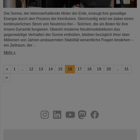
Die Sonne, der lebenserhaltende Motor der Erde, erzeugt ihre gewaltige
Energie durch den Prozess der Kernfusion. Gleichzeitig setzt sie dabei einen
kontinuierlichen Strom von Neutrinos frei – Teilchen, die als Boten für ihre
innere Dynamik fungieren. Obwohl moderne Neutrinodetektoren das
gegenwärtige Verhalten der Sonne enthüllen, bleiben bezüglich ihrer über
Millionen von Jahren andauernden Stabilität wesentliche Fragen bestehen –
ein Zeitraum, der ...
Mehr »
«
1
...
12
13
14
15
16
17
18
19
20
...
31
»
instagram
linkedin
youtube
helmholtz.social
facebook