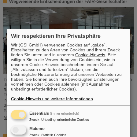
Wegweisende Entscheidungen der FAIR-Gesellschafter
Wir respektieren Ihre Privatsphäre
Wir (GSI GmbH) verwenden Cookies auf „gsi.de“.
Einzelheiten zu den Arten von Cookies und ihrem Zweck
finden Sie unten und in unserem
Cookie-Hinweis
. Bitte
willigen Sie in die Verwendung von Cookies ein, wie in
unserem Cookie-Hinweis beschrieben, indem Sie auf
„Alle zulassen und fortsetzen“ klicken, um die
bestmögliche Nutzererfahrung auf unseren Webseiten zu
haben. Sie können auch Ihre bevorzugten Einstellungen
In einer äußerst konstruktiven und zielführenden FAIR-Council Sitzung haben
vornehmen oder Cookies ablehnen (mit Ausnahme
die Gesellschafter von FAIR wegweisende Entscheidungen für die weitere
unbedingt erforderlicher Cookies).
Realisierung und zukünftige Inbetriebnahme der FAIR-Anlage getroffen. Das
FAIR-Council Meeting fand am 3. und 4. Dezember 2024 erstmals beim
Cookie-Hinweis und weitere Informationen
.
indischen Gesellschafter, dem Bose-Institut in Kalkutta statt. Indien ist der
drittgrößte Gesellschafter der FAIR GmbH und ein herausragend wichtiger
Technologie- und Wissenschaftspartner. Auf dem FAIR-Council…
Essentials
(immer erforderlich)
Mehr »
Zweck
:
Unbedingt erforderliche Cookies
Matomo
Zweck
:
Statistik-Cookies
Impressionen 2024