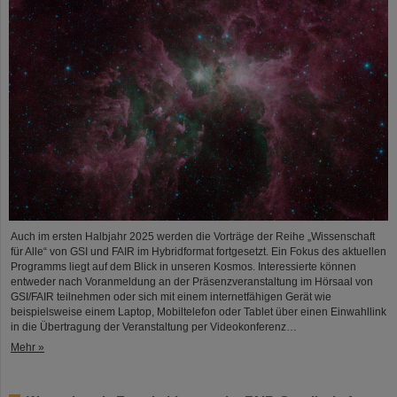
Auch im ersten Halbjahr 2025 werden die Vorträge der Reihe „Wissenschaft
für Alle“ von GSI und FAIR im Hybridformat fortgesetzt. Ein Fokus des aktuellen
Programms liegt auf dem Blick in unseren Kosmos. Interessierte können
entweder nach Voranmeldung an der Präsenzveranstaltung im Hörsaal von
GSI/FAIR teilnehmen oder sich mit einem internetfähigen Gerät wie
beispielsweise einem Laptop, Mobiltelefon oder Tablet über einen Einwahllink
in die Übertragung der Veranstaltung per Videokonferenz…
Mehr »