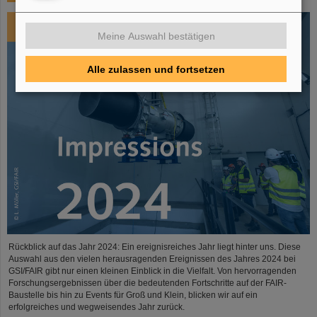
Meine Auswahl bestätigen
Alle zulassen und fortsetzen
Rückblick auf das Jahr 2024: Ein ereignisreiches Jahr liegt hinter uns. Diese
Auswahl aus den vielen herausragenden Ereignissen des Jahres 2024 bei
GSI/FAIR gibt nur einen kleinen Einblick in die Vielfalt. Von hervorragenden
Forschungsergebnissen über die bedeutenden Fortschritte auf der FAIR-
Baustelle bis hin zu Events für Groß und Klein, blicken wir auf ein
erfolgreiches und wegweisendes Jahr zurück.