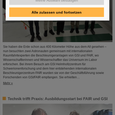
Meine Auswahl bestätigen
Alle zulassen und fortsetzen
Sie haben die Erde schon aus 400 Kilometer Höhe aus dem All gesehen –
nun besuchten zwei Astronauten gemeinsam mit internationalen
Raumfahrtexperten die Beschleunigeranlagen von GSI und FAIR, wo
Wissenschaftlerinnen und Wissenschaftler das Universum im Labor
erforschen. Bei ihrem Besuch am GSI Helmholtzzentrum für
Schwerionenforschung und dem hier entstehenden internationalen
Beschleunigerzentrum FAIR wurden sie von der Geschäftsführung sowie
Forschenden von GSI/FAIR empfangen. Sie erhielten…
Mehr »
Technik trifft Praxis: Ausbildungsstart bei FAIR und GSI