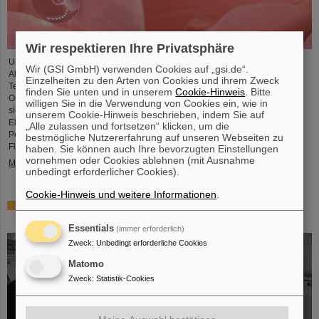
Wir respektieren Ihre Privatsphäre
Unter Führung von Professorin María Eugenia Toimil-Molares, Leiterin der
Wir (GSI GmbH) verwenden Cookies auf „gsi.de“.
Abteilung Materialforschung von GSI/FAIR und Professorin an der
Einzelheiten zu den Arten von Cookies und ihrem Zweck
Technischen Universität Darmstadt, hat ein Forschungsteam neuartige
finden Sie unten und in unserem
Cookie-Hinweis
. Bitte
Oberflächen aus Goldnanodrähten entwickelt, deren Benetzungsverhalten
willigen Sie in die Verwendung von Cookies ein, wie in
sich gezielt steuern lassen. Diese Materialien, hergestellt durch
unserem Cookie-Hinweis beschrieben, indem Sie auf
Elektrodeposition und Ionenspur-Nanotechnologie, eröffnen neue
„Alle zulassen und fortsetzen“ klicken, um die
Perspektiven für Anwendungen in mikrofluidischen Geräten, im
bestmögliche Nutzererfahrung auf unseren Webseiten zu
Flüssigkeitstransport und in der…
haben. Sie können auch Ihre bevorzugten Einstellungen
vornehmen oder Cookies ablehnen (mit Ausnahme
Mehr »
unbedingt erforderlicher Cookies).
Cookie-Hinweis und weitere Informationen
.
Von der Raumstation ins Forschungslabor: Astronauten
zu Gast bei GSI und FAIR
Essentials
(immer erforderlich)
Zweck
:
Unbedingt erforderliche Cookies
Matomo
Zweck
:
Statistik-Cookies