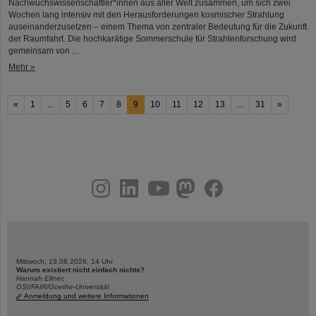
Nachwuchswissenschaftler*innen aus aller Welt zusammen, um sich zwei
Wochen lang intensiv mit den Herausforderungen kosmischer Strahlung
auseinanderzusetzen – einem Thema von zentraler Bedeutung für die Zukunft
der Raumfahrt. Die hochkarätige Sommerschule für Strahlenforschung wird
gemeinsam von ...
Mehr »
«
1
...
5
6
7
8
9
10
11
12
13
...
31
»
instagram
linkedin
youtube
helmholtz.social
facebook
Mittwoch, 19.08.2026, 14 Uhr
Warum existiert nicht einfach nichts?
Hannah Elfner,
GSI/FAIR/Goethe-Universität
Anmeldung und weitere Informationen