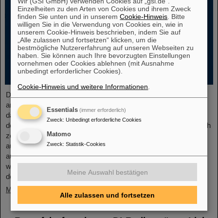
Wir (GSI GmbH) verwenden Cookies auf „gsi.de“.
Einzelheiten zu den Arten von Cookies und ihrem Zweck
finden Sie unten und in unserem
Cookie-Hinweis
. Bitte
willigen Sie in die Verwendung von Cookies ein, wie in
unserem Cookie-Hinweis beschrieben, indem Sie auf
„Alle zulassen und fortsetzen“ klicken, um die
bestmögliche Nutzererfahrung auf unseren Webseiten zu
haben. Sie können auch Ihre bevorzugten Einstellungen
vornehmen oder Cookies ablehnen (mit Ausnahme
unbedingt erforderlicher Cookies).
Cookie-Hinweis und weitere Informationen
.
Der neue Open-Access-Band „Hans Joachim Specht: Scientist
and Visionary“, der kürzlich bei Springer erschienen ist, würdigt
Essentials
(immer erforderlich)
das Leben und die Arbeit von Professor Hans Joachim Specht,
Zweck
:
Unbedingt erforderliche Cookies
der im Mai 2024 im Alter von 87 Jahren verstorben ist. Das Buch
Matomo
zeichnet Spechts wissenschaftlichen Werdegang und seine
Zweck
:
Statistik-Cookies
außerordentlichen Führungsqualitäten nach und bietet so ein
aufschlussreiches Porträt eines Physikers, der sowohl die
wissenschaftliche Agenda als auch die institutionelle Landschaft
Meine Auswahl bestätigen
der modernen…
Mehr »
Alle zulassen und fortsetzen