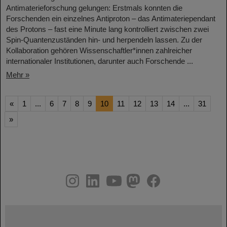
Antimaterieforschung gelungen: Erstmals konnten die
Forschenden ein einzelnes Antiproton – das Antimateriependant
des Protons – fast eine Minute lang kontrolliert zwischen zwei
Spin-Quantenzuständen hin- und herpendeln lassen. Zu der
Kollaboration gehören Wissenschaftler*innen zahlreicher
internationaler Institutionen, darunter auch Forschende ...
Mehr »
«
1
...
6
7
8
9
10
11
12
13
14
...
31
»
instagram
linkedin
youtube
helmholtz.social
facebook