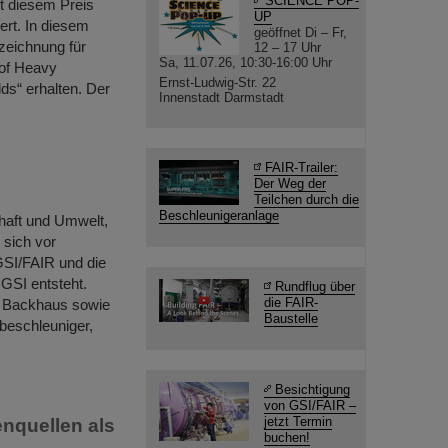
SCIENCE POP-
t diesem Preis
UP
rt. In diesem
geöffnet Di – Fr,
szeichnung für
12 – 17 Uhr
Sa, 11.07.26, 10:30-16:00 Uhr
 of Heavy
Ernst-Ludwig-Str. 22
s“ erhalten. Der
Innenstadt Darmstadt
FAIR-Trailer:
Der Weg der
Teilchen durch die
Beschleunigeranlage
haft und Umwelt,
 sich vor
 GSI/FAIR und die
 GSI entsteht.
Rundflug über
die FAIR-
k Backhaus sowie
Baustelle
ßbeschleuniger,
Besichtigung
von GSI/FAIR –
jetzt Termin
nquellen als
buchen!