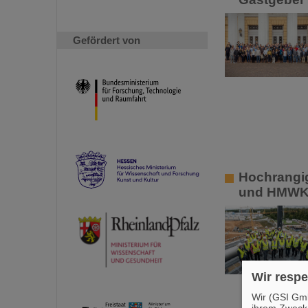
Gefördert von
Hochrangi
und HMW
Wir respe
Wir (GSI Gmb