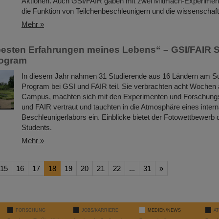
Aktionen. Auch GSI/FAIR gaben mit zwei Mitmach-Experimente
die Funktion von Teilchenbeschleunigern und die wissenschaftl
Mehr »
besten Erfahrungen meines Lebens“ – GSI/FAIR
rogram
In diesem Jahr nahmen 31 Studierende aus 16 Ländern am 
Program bei GSI und FAIR teil. Sie verbrachten acht Wochen
Campus, machten sich mit den Experimenten und Forschungs
und FAIR vertraut und tauchten in die Atmosphäre eines intern
Beschleunigerlabors ein. Einblicke bietet der Fotowettbewer
Students.
Mehr »
15
16
17
18
19
20
21
22
...
31
»
FORSCHUNG
JOBS/KARRIERE
MEDIEN/NEWS
A