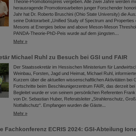
Theorie-Promotionspreis vergeben. Alle zwei Jahre werden mi
herausragende Promotionsarbeiten junger Forschender honorie
Jahr hat Dr. Roberto Bruschini (Ohio State University) die Au
seine Doktorarbeit „Unified Study of Spectrum and Properties
Mesons at Energies below and above Meson-Meson Threshold
PANDA-Theorie-PhD-Peis wurde auf dem jüngsten…
Mehr »
etär Michael Ruhl zu Besuch bei GSI und FAIR
Der Staatssekretär im Hessischen Ministerium für Landwirtsc
Weinbau, Forsten, Jagd und Heimat, Michael Ruhl, informierte
Kurzem über die aktuellen wissenschaftlichen Aktivitäten bei
Fortschritte beim Beschleunigerzentrum FAIR, das derzeit bei
Begleitet wurde er von seinem persönlichen Referenten Fran
von Dr. Sebastian Huber, Referatsleiter „Strahlenschutz, Gro
Notfallschutz“. Empfangen wurden die Gäste...
Mehr »
he Fachkonferenz ECRIS 2024: GSI-Abteilung Ione