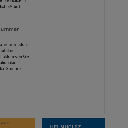
n Einblick in
iche Arbeit.
 Summer
Summer Student
 auf dem
feldern von GSI
ationalen
b der Summer
T WORK