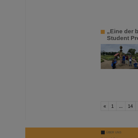
„Eine der 
Student P
«
1
...
14
ÜBER UNS