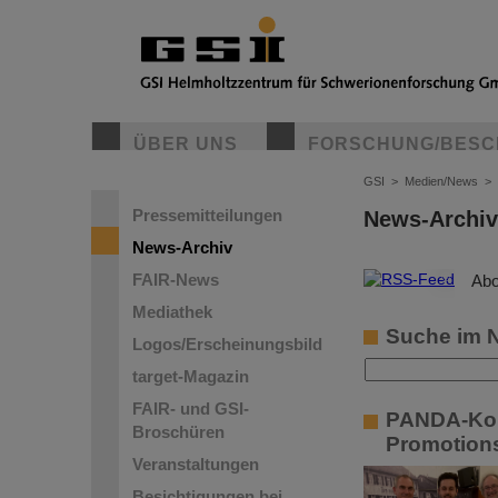
ÜBER UNS
FORSCHUNG/BESC
GSI
>
Medien/News
>
Pressemitteilungen
News-Archiv
News-Archiv
FAIR-News
©
Abo
Mediathek
Suche im 
Logos/Erscheinungsbild
target-Magazin
FAIR- und GSI-
PANDA-Koll
Broschüren
Promotions
Veranstaltungen
Besichtigungen bei