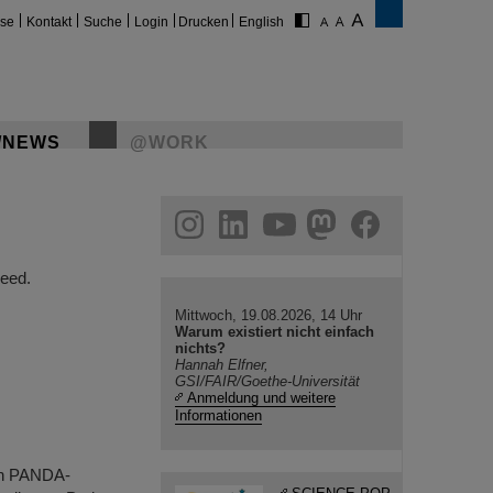
ise
Kontakt
Suche
Login
Drucken
English
/NEWS
@WORK
gram
linkedin
youtube
helmholtz.social
facebook
eed.
Mittwoch, 19.08.2026, 14 Uhr
Warum existiert nicht einfach
nichts?
Hannah Elfner,
GSI/FAIR/Goethe-Universität
Anmeldung und weitere
Informationen
en PANDA-