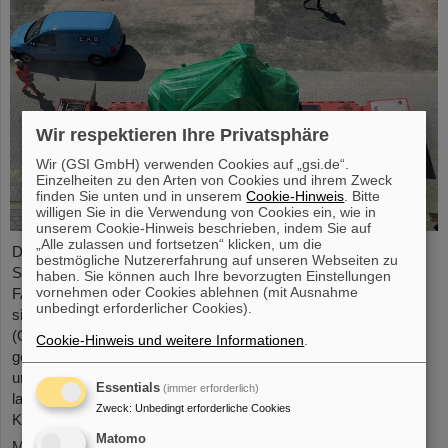
Wir respektieren Ihre Privatsphäre
Wir (GSI GmbH) verwenden Cookies auf „gsi.de“.
Einzelheiten zu den Arten von Cookies und ihrem Zweck
finden Sie unten und in unserem
Cookie-Hinweis
. Bitte
willigen Sie in die Verwendung von Cookies ein, wie in
unserem Cookie-Hinweis beschrieben, indem Sie auf
„Alle zulassen und fortsetzen“ klicken, um die
Die erste Komponente des FAIR-Superfragmentseparators
bestmögliche Nutzererfahrung auf unseren Webseiten zu
Super-FRS, ein supraleitender Multiplett-Magnet, ist auf das
haben. Sie können auch Ihre bevorzugten Einstellungen
vornehmen oder Cookies ablehnen (mit Ausnahme
FAIR-Baufeld gebracht worden. Bei einem Multiplett handelt es
unbedingt erforderlicher Cookies).
sich um eine Kombination verschiedener Magnettypen
(Quadrupol, Sextupol, Oktupol und Steuerdipol), die in einem
Cookie-Hinweis und weitere Informationen
.
gemeinsamen flüssigen Heliumbehälter und Kryostat
untergebracht sind. Der kürzliche Transport der rund fünf Meter
Essentials
(immer erforderlich)
langen, zweieinhalb Meter breiten und vier Meter hohen
Zweck
:
Unbedingt erforderliche Cookies
Komponente mit einem Gewicht von 48 Tonnen…
Matomo
Mehr »