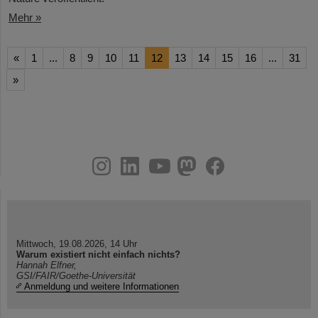
Mehr »
«
1
...
8
9
10
11
12
13
14
15
16
...
31
»
instagram
linkedin
youtube
helmholtz.social
facebook
Mittwoch, 19.08.2026, 14 Uhr
Warum existiert nicht einfach nichts?
Hannah Elfner,
GSI/FAIR/Goethe-Universität
Anmeldung und weitere Informationen