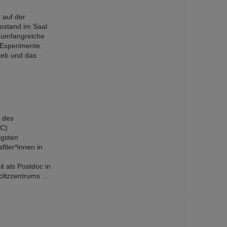
 auf der
fostand im Saal
 umfangreiche
-Experimente.
ieb und das
t des
RC)
igsten
tler*innen in
t als Postdoc in
ltzzentrums ...