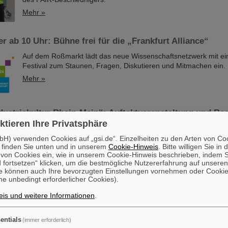
Mehr »
r ab 10 Uhr: Bühne frei für die „Frankfurt Alliance“
Auf dem Roßmarkt lädt das neue Wissenschaftsnetzwerk mit e
Festival zum Staunen, Fragen, Diskutieren und Mitmachen ein.
Mehr »
dustriekultur Rhein-Main“: Auftaktveranstaltung und Bes
ktieren Ihre Privatsphäre
Die Auftaktveranstaltung zu den „Tagen der Industriekultur Rhe
H) verwenden Cookies auf „gsi.de“. Einzelheiten zu den Arten von Co
 finden Sie unten und in unserem
Cookie-Hinweis
. Bitte willigen Sie in 
diesem Jahr beim GSI/FAIR in Darmstadt abgehalten. Außerde
on Cookies ein, wie in unserem Cookie-Hinweis beschrieben, indem Si
Interessierte Gelegenheit, bei einer öffentlichen Besichtigung 
 fortsetzen“ klicken, um die bestmögliche Nutzererfahrung auf unsere
Veranstaltungstage das GSI Helmholtzzentrum für Schwerione
e können auch Ihre bevorzugten Einstellungen vornehmen oder Cooki
das künftige internationale Beschleunigerzentrum FAIR, das der
e unbedingt erforderlicher Cookies).
entsteht, aus nächster Nähe kennenzulernen. Ausgerichtet wer
is und weitere Informationen
.
Industriekultur“ jährlich von der KulturRegion…
Mehr »
entials
(immer erforderlich)