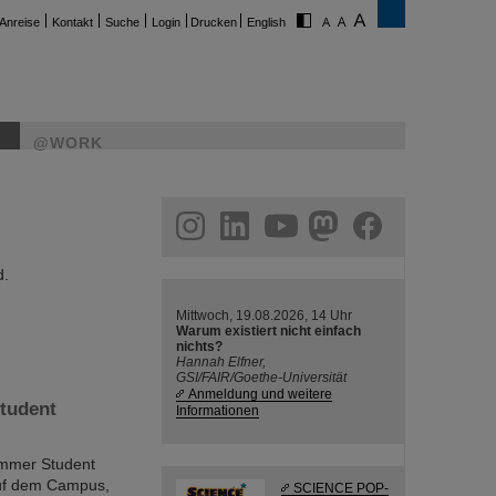
Anreise
Kontakt
Suche
Login
Drucken
English
@WORK
ram
linkedin
youtube
helmholtz.social
facebook
d.
Mittwoch, 19.08.2026, 14 Uhr
Warum existiert nicht einfach
nichts?
Hannah Elfner,
GSI/FAIR/Goethe-Universität
Anmeldung und weitere
tudent
Informationen
ummer Student
auf dem Campus,
SCIENCE POP-