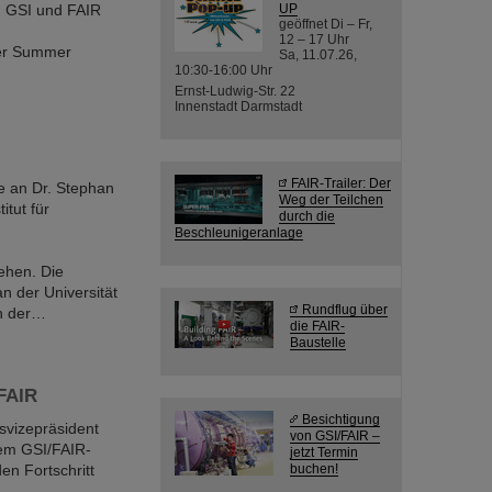
n GSI und FAIR
UP
geöffnet Di – Fr,
12 – 17 Uhr
der Summer
Sa, 11.07.26,
10:30-16:00 Uhr
Ernst-Ludwig-Str. 22
Innenstadt Darmstadt
FAIR-Trailer: Der
e an Dr. Stephan
Weg der Teilchen
itut für
durch die
Beschleunigeranlage
iehen. Die
 der Universität
Rundflug über
on der…
die FAIR-
Baustelle
FAIR
Besichtigung
svizepräsident
von GSI/FAIR –
dem GSI/FAIR-
jetzt Termin
en Fortschritt
buchen!