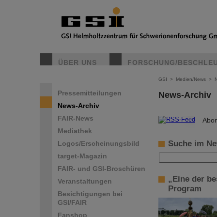
ÜBER UNS
FORSCHUNG/BESCHLE
GSI
>
Medien/News
>
Pressemitteilungen
News-Archiv
News-Archiv
FAIR-News
©
Abon
Mediathek
Suche im Ne
Logos/Erscheinungsbild
target-Magazin
FAIR- und GSI-Broschüren
„Eine der b
Veranstaltungen
Program
Besichtigungen bei
GSI/FAIR
Fanshop