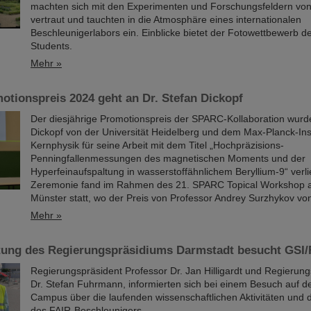
machten sich mit den Experimenten und Forschungsfeldern vo
vertraut und tauchten in die Atmosphäre eines internationalen
Beschleunigerlabors ein. Einblicke bietet der Fotowettbewerb 
Students.
Mehr »
tionspreis 2024 geht an Dr. Stefan Dickopf
Der diesjährige Promotionspreis der SPARC-Kollaboration wurd
Dickopf von der Universität Heidelberg und dem Max-Planck-Inst
Kernphysik für seine Arbeit mit dem Titel „Hochpräzisions-
Penningfallenmessungen des magnetischen Moments und der
Hyperfeinaufspaltung in wasserstoffähnlichem Beryllium-9“ verl
Zeremonie fand im Rahmen des 21. SPARC Topical Workshop an
Münster statt, wo der Preis von Professor Andrey Surzhykov v
Mehr »
tung des Regierungspräsidiums Darmstadt besucht GSI/
Regierungspräsident Professor Dr. Jan Hilligardt und Regierung
Dr. Stefan Fuhrmann, informierten sich bei einem Besuch auf 
Campus über die laufenden wissenschaftlichen Aktivitäten und d
des FAIR-Beschleunigers.