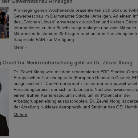
f der Gewerbeschau Arheilgen
Am vergangenen Wochenende präsentierten sich GSI und FAIR
Gewerbeschau im Darmstädter Stadtteil Arheilgen. An einem In
des „Goldnen Löwen“ erwarteten die großen und kleinen Gäste
Informationen zu den Beschleunigeranlagen und zwei Mitmach
Mitarbeitende standen für Fragen rund um den Forschungsbetr
Bauprojekt FAIR zur Verfügung.
Mehr »
 Grant für Neutrinoforschung geht an Dr. Zewei Xiong
Dr. Zewei Xiong wird mit dem renommierten ERC Starting Gran
Europäischen Forschungsrats (European Research Council, E
ausgezeichnet. Das Förderformat ist einer der europaweit wicht
Forschungspreise, der sich an talentierte Nachwuchswissenschaf
einem frühen Karrierestadium richtet, um ihr Potential in der
Arbeitsgruppenleitung auszuschöpfen. Dr. Zewei Xiong ist derzei
der Abteilung Nukleare Astrophysik und Struktur des GSI Helmho
Mehr »