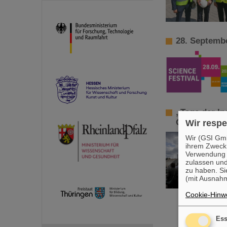
28. Septembe
„Tage der In
GSI/FAIR
Wir respe
Wir (GSI Gmb
ihrem Zweck
Verwendung v
zulassen und
zu haben. Si
(mit Ausnahm
Cookie-Hinwe
Ess