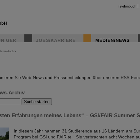
Telefonbuch
UNIGER
JOBS/KARRIERE
MEDIEN/NEWS
News-Archiv
instag
nieren Sie Web-News und Pressemitteilungen über unseren RSS-Fee
ws-Archiv
esten Erfahrungen meines Lebens“ – GSI/FAIR Summer S
In diesem Jahr nahmen 31 Studierende aus 16 Ländern am S
Program bei GSI und FAIR teil. Sie verbrachten acht Wochen 