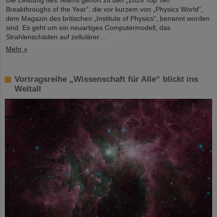
Die Leistung des Teams gehört zu den „2024 Top Ten
Breakthroughs of the Year“, die vor kurzem von „Physics World“,
dem Magazin des britischen „Institute of Physics“, benannt worden
sind. Es geht um ein neuartiges Computermodell, das
Strahlenschäden auf zellulärer…
Mehr »
Vortragsreihe „Wissenschaft für Alle“ blickt ins
Weltall