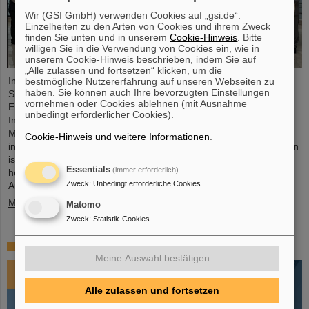
Wir (GSI GmbH) verwenden Cookies auf „gsi.de“.
Einzelheiten zu den Arten von Cookies und ihrem Zweck
finden Sie unten und in unserem
Cookie-Hinweis
. Bitte
willigen Sie in die Verwendung von Cookies ein, wie in
unserem Cookie-Hinweis beschrieben, indem Sie auf
„Alle zulassen und fortsetzen“ klicken, um die
In einer äußerst konstruktiven und zielführenden FAIR-Council
bestmögliche Nutzererfahrung auf unseren Webseiten zu
haben. Sie können auch Ihre bevorzugten Einstellungen
Sitzung haben die Gesellschafter von FAIR wegweisende
vornehmen oder Cookies ablehnen (mit Ausnahme
Entscheidungen für die weitere Realisierung und zukünftige
unbedingt erforderlicher Cookies).
Inbetriebnahme der FAIR-Anlage getroffen. Das FAIR-Council
Meeting fand am 3. und 4. Dezember 2024 erstmals beim
Cookie-Hinweis und weitere Informationen
.
indischen Gesellschafter, dem Bose-Institut in Kalkutta statt. Indien
ist der drittgrößte Gesellschafter der FAIR GmbH und ein
Essentials
(immer erforderlich)
herausragend wichtiger Technologie- und Wissenschaftspartner.
Zweck
:
Unbedingt erforderliche Cookies
Auf dem FAIR-Council…
Mehr »
Matomo
Zweck
:
Statistik-Cookies
Impressionen 2024
Meine Auswahl bestätigen
Alle zulassen und fortsetzen