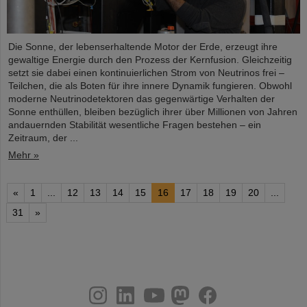
Die Sonne, der lebenserhaltende Motor der Erde, erzeugt ihre
gewaltige Energie durch den Prozess der Kernfusion. Gleichzeitig
setzt sie dabei einen kontinuierlichen Strom von Neutrinos frei –
Teilchen, die als Boten für ihre innere Dynamik fungieren. Obwohl
moderne Neutrinodetektoren das gegenwärtige Verhalten der
Sonne enthüllen, bleiben bezüglich ihrer über Millionen von Jahren
andauernden Stabilität wesentliche Fragen bestehen – ein
Zeitraum, der ...
Mehr »
«
1
...
12
13
14
15
16
17
18
19
20
...
31
»
instagram
linkedin
youtube
helmholtz.social
facebook