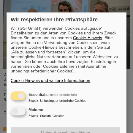
Wir respektieren Ihre Privatsphäre
Wir (GSI GmbH) verwenden Cookies auf „gsi.de“.
Einzelheiten zu den Arten von Cookies und ihrem Zweck
finden Sie unten und in unserem
Cookie-Hinweis
. Bitte
willigen Sie in die Verwendung von Cookies ein, wie in
unserem Cookie-Hinweis beschrieben, indem Sie auf
„Alle zulassen und fortsetzen“ klicken, um die
bestmögliche Nutzererfahrung auf unseren Webseiten zu
haben. Sie können auch Ihre bevorzugten Einstellungen
vornehmen oder Cookies ablehnen (mit Ausnahme
unbedingt erforderlicher Cookies).
Dr. Guy Leckenby ist für seine herausragende Promotionsarbeit zur
Untersuchung des gebundenen Betazerfalls mit Experimenten am GSI/FAIR-
Cookie-Hinweis und weitere Informationen
.
Experimentierspeicherring ESR mit dem FAIR-GSI PhD Award 2025
ausgezeichnet worden. Seine Präzisionsmessung an vollständig ionisierten
Essentials
Thallium-205-Ionen trug zur Lösung eines seit Jahrzehnten bestehenden
(immer erforderlich)
Rätsels über den Ursprung von Blei in unserem Sonnensystem bei und stellt
Zweck
:
Unbedingt erforderliche Cookies
eine herausragende Leistung für GSI/FAIR dar.
Matomo
Mehr »
Zweck
:
Statistik-Cookies
ALICE löst Rätsel um Erzeugung und Überleben leichter
Meine Auswahl bestätigen