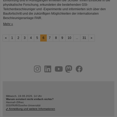
Einführung und in Rundgängen erhielten die Schüler*innen Einblicke in die
physikalische Forschung, erkundeten die bestehenden GSI-
Teilchenbeschleuniger und -Experimente und informierten sich über den
Baufortschritt und die zukünftigen Möglichkeiten der internationalen
Beschleunigeranlage FAIR.
Mehr »
«
1
2
3
4
5
6
7
8
9
10
...
31
»
instagram
linkedin
youtube
helmholtz.social
facebook
Mittwoch, 19.08.2026, 14 Uhr
Warum existiert nicht einfach nichts?
Hannah Elfner,
GSI/FAIR/Goethe-Universität
Anmeldung und weitere Informationen