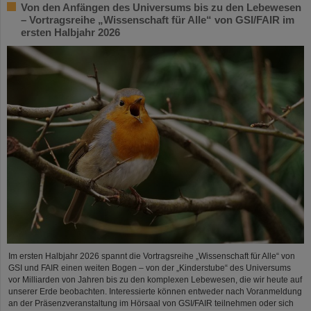
Von den Anfängen des Universums bis zu den Lebewesen
– Vortragsreihe „Wissenschaft für Alle“ von GSI/FAIR im
ersten Halbjahr 2026
Im ersten Halbjahr 2026 spannt die Vortragsreihe „Wissenschaft für Alle“ von
GSI und FAIR einen weiten Bogen – von der „Kinderstube“ des Universums
vor Milliarden von Jahren bis zu den komplexen Lebewesen, die wir heute auf
unserer Erde beobachten. Interessierte können entweder nach Voranmeldung
an der Präsenzveranstaltung im Hörsaal von GSI/FAIR teilnehmen oder sich