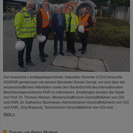
Der hessische Landtagsabgeordnete Sebastian Sommer (CDU) besuchte
GSI/FAIR gemeinsam mit seinem Büroleiter Daniel Georgi, um sich über die
wissenschaftlichen Aktivitäten sowie den Baufortschritt des internationalen
Beschleunigerzentrums FAIR zu informieren. Empfangen wurden die Gäste
von Prof. Dr. Thomas Nilsson, Wissenschaftlichem Geschäftsführer von GSI
und FAIR, Dr. Katharina Stummeyer, Administrativer Geschäftsführerin von GSI
und FAIR, Jörg Blaurock, Technischem Geschäftsführer von GSI und…
Mehr »
Trauer um Peter Mulser