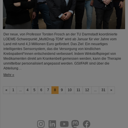
Der neue, von Professor Torsten Frosch an der TU Darmstadt koordinierte
LOEWE-Schwerpunkt „MultiDrug-TDM“ wird ab Januar für vier Jahre vom
Land mit rund 4,3 Millionen Euro gefördert. Das Ziel: Ein neuartiges
intelligentes Sensorsystem, das die Versorgung von kindlichen
Krebspatient*innen entscheidend verbessert. Indem Wirkstoffspiegel von
Medikamenten direkt am Krankenbett gemessen werden, kann die Therapie
unmittelbar personalisiert angepasst werden. GSI/FAIR sind über die
Abteilung…
Mehr »
«
1
...
4
5
6
7
8
9
10
11
12
...
31
»
instagram
linkedin
youtube
helmholtz.social
facebook