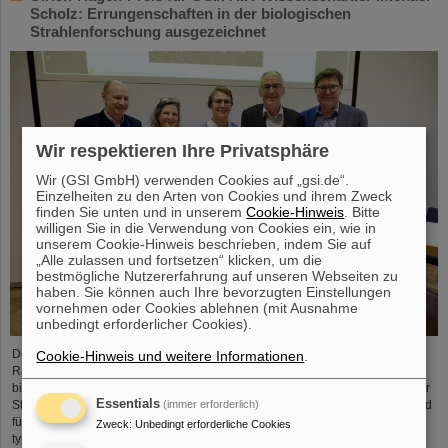
Scholz: Errungenschaften in der biologischen
Strahlenforschung ausgezeichnet
Wir respektieren Ihre Privatsphäre
Wir (GSI GmbH) verwenden Cookies auf „gsi.de“.
Einzelheiten zu den Arten von Cookies und ihrem Zweck
finden Sie unten und in unserem
Cookie-Hinweis
. Bitte
willigen Sie in die Verwendung von Cookies ein, wie in
unserem Cookie-Hinweis beschrieben, indem Sie auf
„Alle zulassen und fortsetzen“ klicken, um die
bestmögliche Nutzererfahrung auf unseren Webseiten zu
haben. Sie können auch Ihre bevorzugten Einstellungen
vornehmen oder Cookies ablehnen (mit Ausnahme
unbedingt erforderlicher Cookies).
Der GSI/FAIR-Wissenschaftler Privatdozent Dr. Michael Scholz wurde im
Cookie-Hinweis und weitere Informationen
.
Rahmen der diesjährigen Jahrestagung der Deutschen Gesellschaft für
biologische Strahlenforschung (DeGBS) in München für seine Beiträge in der
Essentials
(immer erforderlich)
Strahlenforschung mit dem Ulrich-Hagen-Preis ausgezeichnet. Der Preis wird
für herausragende Verdienste in der deutschen Strahlenforschung –
Zweck
:
Unbedingt erforderliche Cookies
typischerweise für ein Lebenswerk – vergeben.