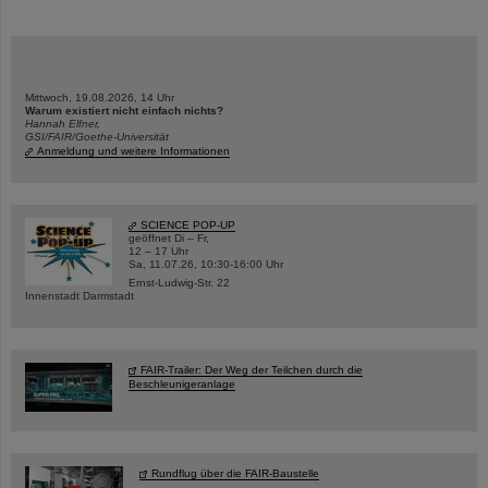
Mittwoch, 19.08.2026, 14 Uhr
Warum existiert nicht einfach nichts?
Hannah Elfner,
GSI/FAIR/Goethe-Universität
Anmeldung und weitere Informationen
SCIENCE POP-UP
geöffnet Di – Fr,
12 – 17 Uhr
Sa, 11.07.26, 10:30-16:00 Uhr
Ernst-Ludwig-Str. 22
Innenstadt Darmstadt
FAIR-Trailer: Der Weg der Teilchen durch die
Beschleunigeranlage
Rundflug über die FAIR-Baustelle