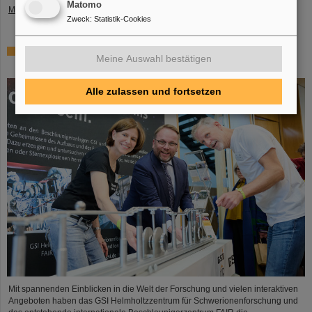
Matomo
Mehr »
Zweck
:
Statistik-Cookies
Tag der offenen Tür in der Hessischen Landesvertretung
Meine Auswahl bestätigen
in Berlin: GSI und FAIR ziehen positive Bilanz
Alle zulassen und fortsetzen
Mit spannenden Einblicken in die Welt der Forschung und vielen interaktiven
Angeboten haben das GSI Helmholtzzentrum für Schwerionenforschung und