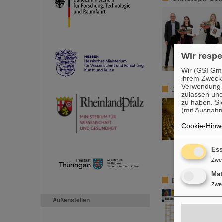
Wir respe
Wir (GSI Gmb
ihrem Zweck
Verwendung v
JUNO-Experime
zulassen und
zu haben. Si
(mit Ausnahm
Cookie-Hinwe
Ess
Zwe
Ma
Der Jahreskal
Zwe
Außenstellen