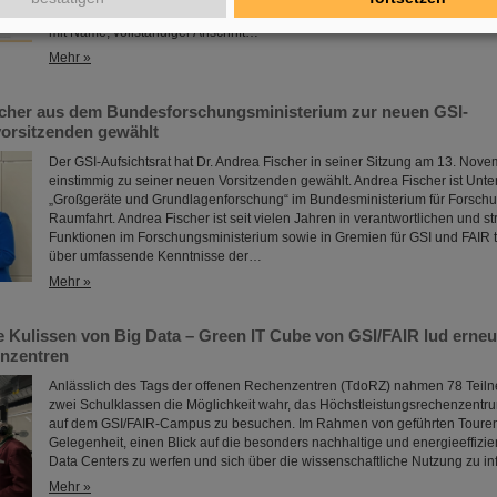
Interessent*innen erhalten ihn per Post: Bitte senden Sie eine E-Mail an gs
mit Name, vollständiger Anschrift…
Mehr »
scher aus dem Bundesforschungsministerium zur neuen GSI-
vorsitzenden gewählt
Der GSI-Aufsichtsrat hat Dr. Andrea Fischer in seiner Sitzung am 13. Nov
einstimmig zu seiner neuen Vorsitzenden gewählt. Andrea Fischer ist Unter
„Großgeräte und Grundlagenforschung“ im Bundesministerium für Forschu
Raumfahrt. Andrea Fischer ist seit vielen Jahren in verantwortlichen und st
Funktionen im Forschungsministerium sowie in Gremien für GSI und FAIR tä
über umfassende Kenntnisse der…
Mehr »
ie Kulissen von Big Data – Green IT Cube von GSI/FAIR lud erne
nzentren
Anlässlich des Tags der offenen Rechenzentren (TdoRZ) nahmen 78 Tei
zwei Schulklassen die Möglichkeit wahr, das Höchstleistungsrechenzentr
auf dem GSI/FAIR-Campus zu besuchen. Im Rahmen von geführten Touren e
Gelegenheit, einen Blick auf die besonders nachhaltige und energieeffizi
Data Centers zu werfen und sich über die wissenschaftliche Nutzung zu in
Mehr »