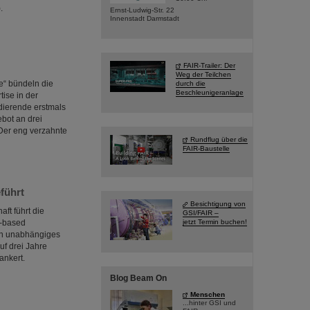
.
Ernst-Ludwig-Str. 22
Innenstadt Darmstadt
FAIR-Trailer: Der
Weg der Teilchen
e“ bündeln die
durch die
Beschleunigeranlage
ise in der
ierende erstmals
bot an drei
 Der eng verzahnte
Rundflug über die
FAIR-Baustelle
führt
Besichtigung von
ft führt die
GSI/FAIR –
jetzt Termin buchen!
r-based
ein unabhängiges
uf drei Jahre
ankert.
Blog Beam On
Menschen
...hinter GSI und