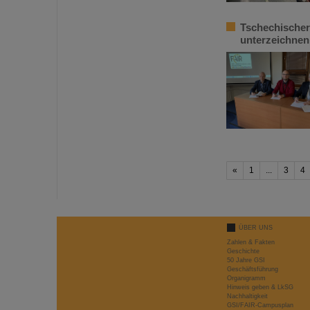
Tschechischer
unterzeichne
«
1
...
3
4
ÜBER UNS
Zahlen & Fakten
Geschichte
50 Jahre GSI
Geschäftsführung
Organigramm
Hinweis geben & LkSG
Nachhaltigkeit
GSI/FAIR-Campusplan