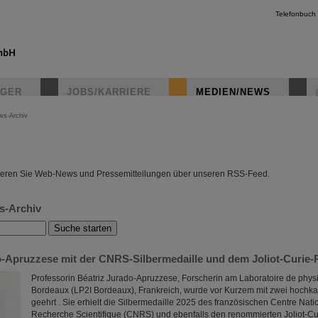
Telefonbuch
IGER
JOBS/KARRIERE
MEDIEN/NEWS
ws-Archiv
instagr
eren Sie Web-News und Pressemitteilungen über unseren RSS-Feed.
s-Archiv
o-Apruzzese mit der CNRS-Silbermedaille und dem Joliot-Curie-P
Professorin Béatriz Jurado-Apruzzese, Forscherin am Laboratoire de physi
Bordeaux (LP2I Bordeaux), Frankreich, wurde vor Kurzem mit zwei hochka
geehrt . Sie erhielt die Silbermedaille 2025 des französischen Centre Nati
Recherche Scientifique (CNRS) und ebenfalls den renommierten Joliot-Cu