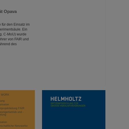
ät Opava
 für den Einsatz im
erimentsäule. Ein
og. C-MoU) wurde
ührer von FAIR und
während des
T WORK
hung
stration
projektleitung FAIR
eunigerbetrieb und -
klung
sation
schaftliche Netzwerke