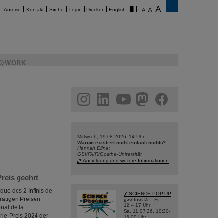
Anreise
Kontakt
Suche
Login
Drucken
English
@WORK
am
linkedin
youtube
helmholtz.social
facebook
Mittwoch, 19.08.2026, 14 Uhr
Warum existiert nicht einfach nichts?
Hannah Elfner,
GSI/FAIR/Goethe-Universität
Anmeldung und weitere Informationen
reis geehrt
que des 2 Infinis de
SCIENCE POP-UP
rätigen Preisen
geöffnet Di – Fr,
12 – 17 Uhr
onal de la
Sa, 11.07.26, 10:30-
rie-Preis 2024 der
16:00 Uhr