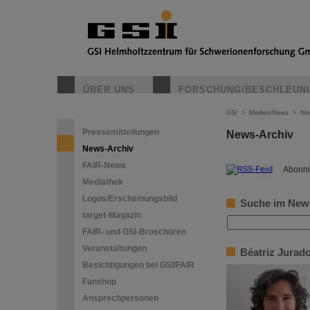
ÜBER UNS
FORSCHUNG/BESCHLEUN
GSI
>
Medien/News
>
Ne
Pressemitteilungen
News-Archiv
News-Archiv
FAIR-News
©
Abonni
Mediathek
Logos/Erscheinungsbild
Suche im New
target-Magazin
FAIR- und GSI-Broschüren
Veranstaltungen
Béatriz Jurad
Besichtigungen bei GSI/FAIR
Fanshop
Ansprechpersonen