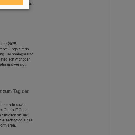
i-kalender(at)gsi.de
ember 2025
abteilungsleiterin
ng, Technologie und
rategisch wichtigen
tig und verfügt
ut zum Tag der
lnehmende sowie
um Green IT Cube
rhielten sie die
ente Technologie des
formieren.