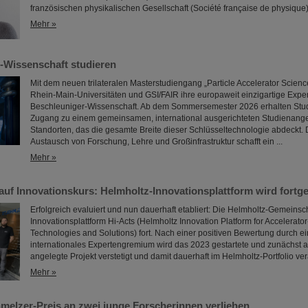
französischen physikalischen Gesellschaft (Société française de physique)
Mehr »
-Wissenschaft studieren
Mit dem neuen trilateralen Masterstudiengang „Particle Accelerator Scienc
Rhein-Main-Universitäten und GSI/FAIR ihre europaweit einzigartige Expert
Beschleuniger-Wissenschaft. Ab dem Sommersemester 2026 erhalten Stud
Zugang zu einem gemeinsamen, international ausgerichteten Studienange
Standorten, das die gesamte Breite dieser Schlüsseltechnologie abdeckt.
Austausch von Forschung, Lehre und Großinfrastruktur schafft ein ...
Mehr »
 auf Innovationskurs: Helmholtz-Innovationsplattform wird fortge
Erfolgreich evaluiert und nun dauerhaft etabliert: Die Helmholtz-Gemeinscha
Innovationsplattform Hi-Acts (Helmholtz Innovation Platform for Accelerato
Technologies and Solutions) fort. Nach einer positiven Bewertung durch 
internationales Expertengremium wird das 2023 gestartete und zunächst a
angelegte Projekt verstetigt und damit dauerhaft im Helmholtz-Portfolio ver
Mehr »
melzer-Preis an zwei junge Forscherinnen verliehen