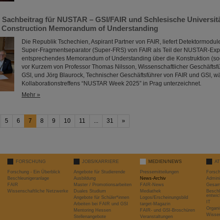
 Sachbeitrag für NUSTAR – GSI/FAIR und Schlesische Universit
n Construction Memorandum of Understanding
Die Republik Tschechien, Aspirant Partner von FAIR, liefert Detektormodule
Super-Fragmentseparator (Super-FRS) von FAIR als Teil der NUSTAR-Exp
entsprechendes Memorandum of Understanding über die Konstruktion (s
vor Kurzem von Professor Thomas Nilsson, Wissenschaftlicher Geschäftsf
GSI, und Jörg Blaurock, Technischer Geschäftsführer von FAIR und GSI, 
Kollaborationstreffens “NUSTAR Week 2025” in Prag unterzeichnet.
Mehr »
5
6
7
8
9
10
11
...
31
»
FORSCHUNG
JOBS/KARRIERE
MEDIEN/NEWS
A
Forschung - Ein Überblick
Angebote für Studierende
Pressemitteilungen
Forsc
Beschleunigeranlage
Ausbildung
News-Archiv
Admini
FAIR
Master / Promotionsarbeiten
FAIR-News
Gesamt
Wissenschaftliche Netzwerke
Duales Studium
Mediathek
Beschl
entwic
Angebote für Schüler*innen
Logos/Erscheinungsbild
IT
Arbeiten bei FAIR und GSI
target-Magazin
Organi
Mentoring Hessen
FAIR- und GSI-Broschüren
Wissen
Stellenangebote
Veranstaltungen