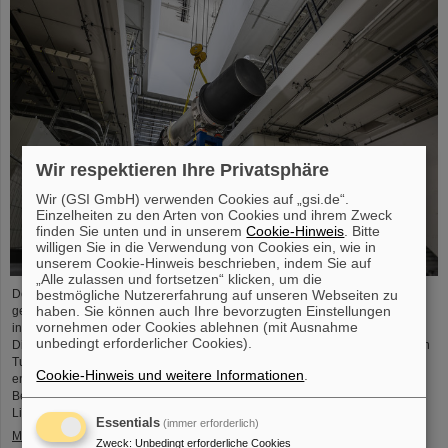
Wir respektieren Ihre Privatsphäre
Wir (GSI GmbH) verwenden Cookies auf „gsi.de“.
Einzelheiten zu den Arten von Cookies und ihrem Zweck
finden Sie unten und in unserem
Cookie-Hinweis
. Bitte
willigen Sie in die Verwendung von Cookies ein, wie in
unserem Cookie-Hinweis beschrieben, indem Sie auf
„Alle zulassen und fortsetzen“ klicken, um die
bestmögliche Nutzererfahrung auf unseren Webseiten zu
Der Startschuss für die Installation der FAIR-Beschleunigermaschine ist
haben. Sie können auch Ihre bevorzugten Einstellungen
gefallen. Die hoch präzisen Montagearbeiten in den Gebäuden der
vornehmen oder Cookies ablehnen (mit Ausnahme
internationalen Beschleunigeranlage FAIR in Darmstadt haben begonnen:
unbedingt erforderlicher Cookies).
Die ersten tonnenschweren Magnete wurden erfolgreich in dem ringförmigen
Tunnel, 17 Meter unter der Erde, positioniert. Dies markiert einen
Cookie-Hinweis und weitere Informationen
.
entscheidenden Fortschritt in der Realisierung des hochmodernen
Beschleunigers, der Ionen aller Elemente bis auf 99 Prozent der
Lichtgeschwindigkeit…
Essentials
(immer erforderlich)
Mehr »
Zweck
:
Unbedingt erforderliche Cookies