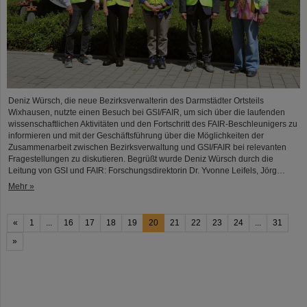
Deniz Würsch, die neue Bezirksverwalterin des Darmstädter Ortsteils
Wixhausen, nutzte einen Besuch bei GSI/FAIR, um sich über die laufenden
wissenschaftlichen Aktivitäten und den Fortschritt des FAIR-Beschleunigers zu
informieren und mit der Geschäftsführung über die Möglichkeiten der
Zusammenarbeit zwischen Bezirksverwaltung und GSI/FAIR bei relevanten
Fragestellungen zu diskutieren. Begrüßt wurde Deniz Würsch durch die
Leitung von GSI und FAIR: Forschungsdirektorin Dr. Yvonne Leifels, Jörg…
Mehr »
«
1
...
16
17
18
19
20
21
22
23
24
...
31
»