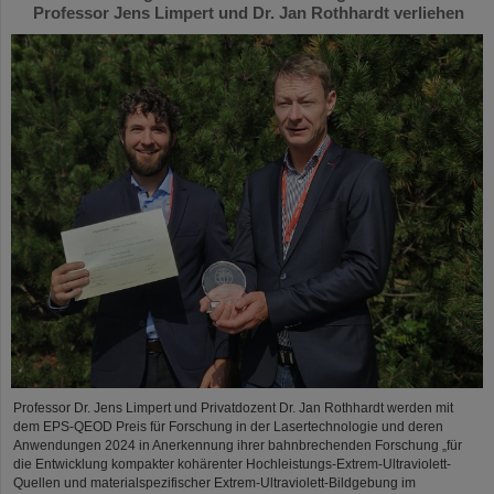
Professor Jens Limpert und Dr. Jan Rothhardt verliehen
Professor Dr. Jens Limpert und Privatdozent Dr. Jan Rothhardt werden mit
dem EPS-QEOD Preis für Forschung in der Lasertechnologie und deren
Anwendungen 2024 in Anerkennung ihrer bahnbrechenden Forschung „für
die Entwicklung kompakter kohärenter Hochleistungs-Extrem-Ultraviolett-
Quellen und materialspezifischer Extrem-Ultraviolett-Bildgebung im