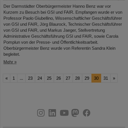
Der Darmstädter Oberbürgermeister Hanno Benz war vor
Kurzem zu Besuch bei GSI und FAIR. Empfangen wurde er von
Professor Paolo Giubellino, Wissenschaftlicher Geschäftsführer
von GSI und FAIR, Jörg Blaurock, Technischer Geschäftsführer
von GSI und FAIR, und Markus Jaeger, Stellvertretung
Administrative Geschäftsführung GSI und FAIR, sowie Carola
Pomplun von der Presse- und Öffentlichkeitsarbeit.
Oberbürgermeister Benz wurde von Referentin Sandra Klein
begleitet.
Mehr »
«
1
...
23
24
25
26
27
28
29
30
31
»
instagram
linkedin
youtube
helmholtz.social
facebook