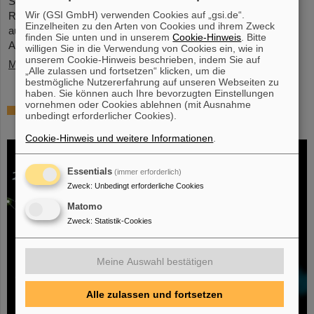
Strahlenforschung (International Association of Radiation
Wir (GSI GmbH) verwenden Cookies auf „gsi.de“.
Research, IARR) mit dem renommierten Henry-Kaplan-Preis
Einzelheiten zu den Arten von Cookies und ihrem Zweck
ausgezeichnet worden. Der Preis gilt als die höchste
finden Sie unten und in unserem
Cookie-Hinweis
. Bitte
Auszeichnung der Strahlenforschung...
willigen Sie in die Verwendung von Cookies ein, wie in
unserem Cookie-Hinweis beschrieben, indem Sie auf
Mehr »
„Alle zulassen und fortsetzen“ klicken, um die
bestmögliche Nutzererfahrung auf unseren Webseiten zu
haben. Sie können auch Ihre bevorzugten Einstellungen
vornehmen oder Cookies ablehnen (mit Ausnahme
Hoffnung auf Entwicklung einer
unbedingt erforderlicher Cookies).
Atomkernuhr wächst
Cookie-Hinweis und weitere Informationen
.
Essentials
(immer erforderlich)
Zweck
:
Unbedingt erforderliche Cookies
Matomo
Zweck
:
Statistik-Cookies
Meine Auswahl bestätigen
Alle zulassen und fortsetzen