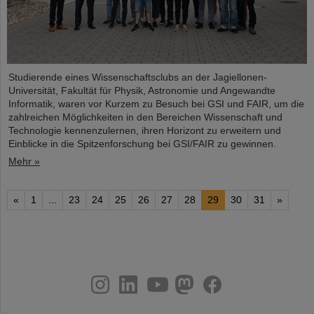
Studierende eines Wissenschaftsclubs an der Jagiellonen-
Universität, Fakultät für Physik, Astronomie und Angewandte
Informatik, waren vor Kurzem zu Besuch bei GSI und FAIR, um die
zahlreichen Möglichkeiten in den Bereichen Wissenschaft und
Technologie kennenzulernen, ihren Horizont zu erweitern und
Einblicke in die Spitzenforschung bei GSI/FAIR zu gewinnen.
Mehr »
«
1
...
23
24
25
26
27
28
29
30
31
»
instagram
linkedin
youtube
helmholtz.social
facebook