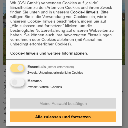
Wir (GSI GmbH) verwenden Cookies auf „gsi.de“.
Einzelheiten zu den Arten von Cookies und ihrem Zweck
finden Sie unten und in unserem
Cookie-Hinweis
. Bitte
willigen Sie in die Verwendung von Cookies ein, wie in
unserem Cookie-Hinweis beschrieben, indem Sie auf
„Alle zulassen und fortsetzen“ klicken, um die
bestmögliche Nutzererfahrung auf unseren Webseiten zu
haben. Sie können auch Ihre bevorzugten Einstellungen
vornehmen oder Cookies ablehnen (mit Ausnahme
unbedingt erforderlicher Cookies).
Cookie-Hinweis und weitere Informationen
.
Essentials
(immer erforderlich)
Die Forschung zu biologischen Wirkungen ionisierender und
Zweck
:
Unbedingt erforderliche Cookies
nichtionisierender Strahlungen zu fördern, ist das Hauptziel der
Deutschen Gesellschaft für Biologische Strahlenforschung
Matomo
(DeGBS). Mehr als 110 Wissenschaftler*innen aus ganz
Zweck
:
Statistik-Cookies
Deutschland kamen nun auf der DeGBS-Jahrestagung zusammen,
um drei Tage lang neue Ergebnisse aus der Forschung
vorzustellen und zu diskutieren. Organisiert wurde die
Meine Auswahl bestätigen
Veranstaltung von der Abteilung Biophysik des GSI
Helmholtzzentrum für Schwerionenforschung.
Alle zulassen und fortsetzen
Mehr »