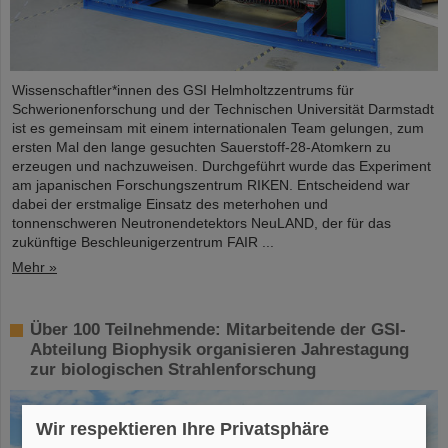
Wissenschaftler*innen des GSI Helmholtzzentrums für
Schwerionenforschung und der Technischen Universität Darmstadt
ist es gemeinsam mit einem internationalen Team gelungen, zum
ersten Mal den lange gesuchten Sauerstoff-28-Atomkern zu
erzeugen und nachzuweisen. Durchgeführt wurde das Experiment
am japanischen Forschungszentrum RIKEN. Entscheidend war
dabei der erstmalige Einsatz des meterhohen und
tonnenschweren Neutronendetektors NeuLAND, der für das
zukünftige Beschleunigerzentrum FAIR ...
Mehr »
Über 100 Teilnehmende: Mitarbeitende der GSI-
Abteilung Biophysik organisieren Jahrestagung
zur biologischen Strahlenforschung
Wir respektieren Ihre Privatsphäre