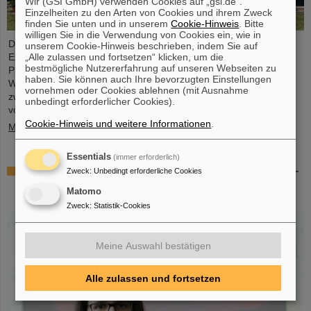
Wir (GSI GmbH) verwenden Cookies auf „gsi.de“.
Einzelheiten zu den Arten von Cookies und ihrem Zweck
finden Sie unten und in unserem
Cookie-Hinweis
. Bitte
willigen Sie in die Verwendung von Cookies ein, wie in
Die Geschäftsführung von GSI und FAIR sowie
unserem Cookie-Hinweis beschrieben, indem Sie auf
„Alle zulassen und fortsetzen“ klicken, um die
Expertendelegationen haben vor kurzem bei Besuchen im FAIR-
bestmögliche Nutzererfahrung auf unseren Webseiten zu
Partnerland wichtige Gespräche geführt, um entscheidende
haben. Sie können auch Ihre bevorzugten Einstellungen
Weichenstellungen für die weitere nachhaltige Zusammenarbeit
vornehmen oder Cookies ablehnen (mit Ausnahme
zwischen GSI/FAIR und Indien im Rahmen des FAIR-Projekts
unbedingt erforderlicher Cookies).
vorzunehmen.
Cookie-Hinweis und weitere Informationen
.
Mehr »
Essentials
(immer erforderlich)
GSI-Forscherin Almudena Arcones zu Max-Planck-
Zweck
:
Unbedingt erforderliche Cookies
Fellow am Max-Planck-Institut für Kernphysik in
Matomo
Heidelberg ernannt
Zweck
:
Statistik-Cookies
Meine Auswahl bestätigen
Alle zulassen und fortsetzen