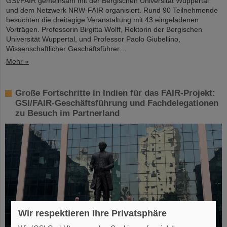
GSI/FAIR gemeinsam mit der Bergischen Universität Wuppertal
und dem Netzwerk NRW-FAIR organisiert. Rund 90 Teilnehmende
besuchten die dreitägige Veranstaltung mit 43 eingeladenen
Vorträgen. Professorin Birgitta Wolff, Rektorin der Bergischen
Universität Wuppertal, und Professor Paolo Giubellino,
Wissenschaftlicher Geschäftsführer…
Mehr »
Große Fortschritte in Indien für das FAIR-Projekt:
GSI/FAIR-Geschäftsführung und Fachdelegationen
zu Besuch im Partnerland
Wir respektieren Ihre Privatsphäre