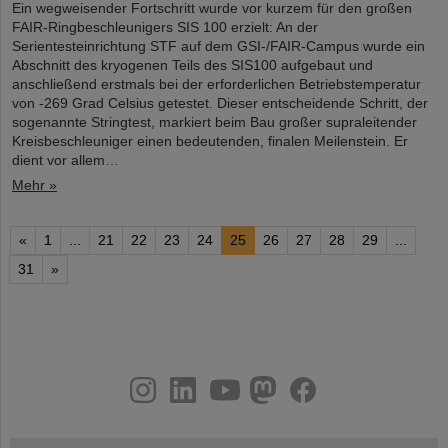
Ein wegweisender Fortschritt wurde vor kurzem für den großen
FAIR-Ringbeschleunigers SIS 100 erzielt: An der
Serientesteinrichtung STF auf dem GSI-/FAIR-Campus wurde ein
Abschnitt des kryogenen Teils des SIS100 aufgebaut und
anschließend erstmals bei der erforderlichen Betriebstemperatur
von -269 Grad Celsius getestet. Dieser entscheidende Schritt, der
sogenannte Stringtest, markiert beim Bau großer supraleitender
Kreisbeschleuniger einen bedeutenden, finalen Meilenstein. Er
dient vor allem…
Mehr »
«
1
...
21
22
23
24
25
26
27
28
29
...
31
»
instagram
linkedin
youtube
helmholtz.social
facebook