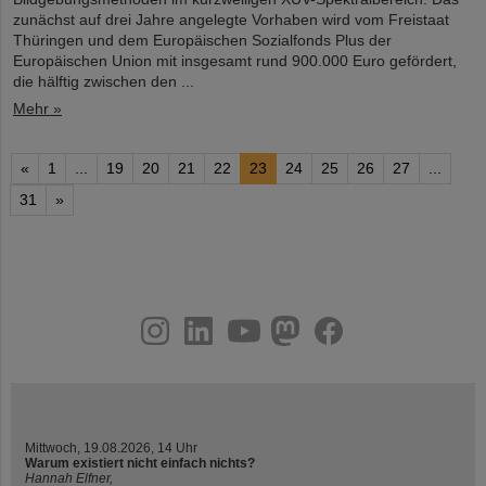
zunächst auf drei Jahre angelegte Vorhaben wird vom Freistaat
Thüringen und dem Europäischen Sozialfonds Plus der
Europäischen Union mit insgesamt rund 900.000 Euro gefördert,
die hälftig zwischen den ...
Mehr »
«
1
...
19
20
21
22
23
24
25
26
27
...
31
»
instagram
linkedin
youtube
helmholtz.social
facebook
Mittwoch, 19.08.2026, 14 Uhr
Warum existiert nicht einfach nichts?
Hannah Elfner,