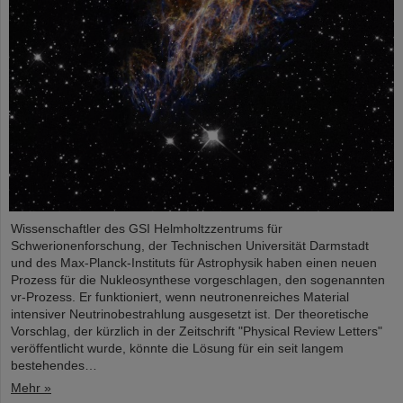
Wissenschaftler des GSI Helmholtzzentrums für
Schwerionenforschung, der Technischen Universität Darmstadt
und des Max-Planck-Instituts für Astrophysik haben einen neuen
Prozess für die Nukleosynthese vorgeschlagen, den sogenannten
νr-Prozess. Er funktioniert, wenn neutronenreiches Material
intensiver Neutrinobestrahlung ausgesetzt ist. Der theoretische
Vorschlag, der kürzlich in der Zeitschrift "Physical Review Letters"
veröffentlicht wurde, könnte die Lösung für ein seit langem
bestehendes…
Mehr »