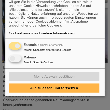
willigen Sie in die Verwendung von Cookies ein, wie in
unserem Cookie-Hinweis beschrieben, indem Sie auf
„Alle zulassen und fortsetzen“ klicken, um die
bestmögliche Nutzererfahrung auf unseren Webseiten zu
haben. Sie können auch Ihre bevorzugten Einstellungen
vornehmen oder Cookies ablehnen (mit Ausnahme
unbedingt erforderlicher Cookies).
Cookie-Hinweis und weitere Informationen
.
Essentials
(immer erforderlich)
Zweck
:
Unbedingt erforderliche Cookies
Matomo
Zweck
:
Statistik-Cookies
Eine neue umfassende Simulationsstudie von GSI/FAIR-
Forschenden zeigt das Potenzial von gepulsten Elektronenlinsen,
Meine Auswahl bestätigen
die höchste erreichbare Intensität von Ionenstrahlen in den
Ringbeschleunigern deutlich zu erhöhen. Diese neuartige Technik
zur Kompensation von Raumladungen wird bei GSI/FAIR
Alle zulassen und fortsetzen
entwickelt, wo auch ein Prototyp in Vorbereitung ist. Die in Physical
Review Letters veröffentlichte Studie ebnet den Weg zur
Überwindung der so genannten Raumladungsgrenze in
Ionensynchrotrons.