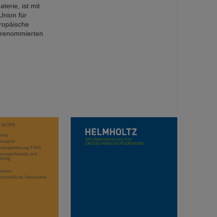
terie, ist mit
Union für
uropäische
 renommierten
T WORK
hung
stration
projektleitung FAIR
eunigerbetrieb und -
klung
sation
schaftliche Netzwerke