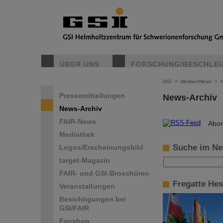
ÜBER UNS
FORSCHUNG/BESCHLE
GSI
>
Medien/News
>
Pressemitteilungen
News-Archiv
News-Archiv
FAIR-News
©
Abon
Mediathek
Suche im Ne
Logos/Erscheinungsbild
target-Magazin
FAIR- und GSI-Broschüren
Fregatte He
Veranstaltungen
Besichtigungen bei
GSI/FAIR
Fanshop