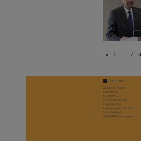
«
1
...
7
8
ÜBER UNS
Zahlen & Fakten
Geschichte
50 Jahre GSI
Geschäftsführung
Organigramm
Hinweis geben & LkSG
Nachhaltigkeit
GSI/FAIR-Campusplan