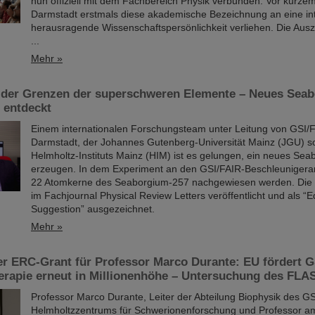
nun offiziell mit dem Fachbereich Physik verbunden. Vor kurzem
Darmstadt erstmals diese akademische Bezeichnung an eine int
herausragende Wissenschaftspersönlichkeit verliehen. Die Aus
...
Mehr »
 der Grenzen der superschweren Elemente – Neues Seab
 entdeckt
Einem internationalen Forschungsteam unter Leitung von GSI/F
Darmstadt, der Johannes Gutenberg-Universität Mainz (JGU) s
Helmholtz-Instituts Mainz (HIM) ist es gelungen, ein neues Sea
erzeugen. In dem Experiment an den GSI/FAIR-Beschleunigera
22 Atomkerne des Seaborgium-257 nachgewiesen werden. Die 
im Fachjournal Physical Review Letters veröffentlicht und als “Ed
Suggestion” ausgezeichnet.
Mehr »
er ERC-Grant für Professor Marco Durante: EU fördert 
erapie erneut in Millionenhöhe – Untersuchung des FLA
Professor Marco Durante, Leiter der Abteilung Biophysik des GS
Helmholtzzentrums für Schwerionenforschung und Professor a