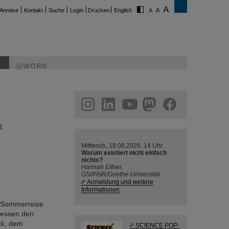
Anreise
Kontakt
Suche
Login
Drucken
English
@WORK
ram
linkedin
youtube
helmholtz.social
facebook
d.
Mittwoch, 19.08.2026, 14 Uhr
Warum existiert nicht einfach
nichts?
Hannah Elfner,
GSI/FAIR/Goethe-Universität
Anmeldung und weitere
Informationen
n Sommerreise
Hessen den
ck, dem
SCIENCE POP-