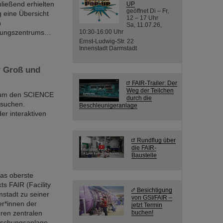
ließend erhielten
UP
geöffnet Di – Fr,
g eine Übersicht
12 – 17 Uhr
n
Sa, 11.07.26,
chungszentrums…
10:30-16:00 Uhr
Ernst-Ludwig-Str. 22
Innenstadt Darmstadt
r Groß und
FAIR-Trailer: Der
Weg der Teilchen
t, um den SCIENCE
durch die
esuchen.
Beschleunigeranlage
er interaktiven
Rundflug über
die FAIR-
Baustelle
das oberste
s FAIR (Facility
Besichtigung
mstadt zu seiner
von GSI/FAIR –
r*innen der
jetzt Termin
eren zentralen
buchen!
orschungsanlage