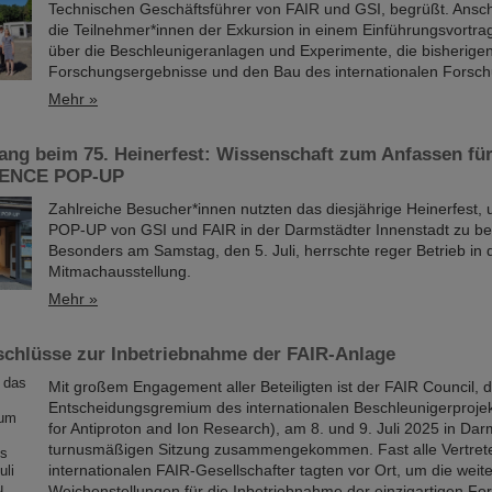
Technischen Geschäftsführer von FAIR und GSI, begrüßt. Ansch
die Teilnehmer*innen der Exkursion in einem Einführungsvortra
über die Beschleunigeranlagen und Experimente, die bisherige
Forschungsergebnisse und den Bau des internationalen Fors
Mehr »
ang beim 75. Heinerfest: Wissenschaft zum Anfassen fü
CIENCE POP-UP
Zahlreiche Besucher*innen nutzten das diesjährige Heinerfes
POP-UP von GSI und FAIR in der Darmstädter Innenstadt zu b
Besonders am Samstag, den 5. Juli, herrschte reger Betrieb in d
Mitmachausstellung.
Mehr »
schlüsse zur Inbetriebnahme der FAIR-Anlage
Mit großem Engagement aller Beteiligten ist der FAIR Council, 
Entscheidungsgremium des internationalen Beschleunigerprojekt
for Antiproton and Ion Research), am 8. und 9. Juli 2025 in Dar
turnusmäßigen Sitzung zusammengekommen. Fast alle Vertrete
internationalen FAIR-Gesellschafter tagten vor Ort, um die weit
Weichenstellungen für die Inbetriebnahme der einzigartigen F