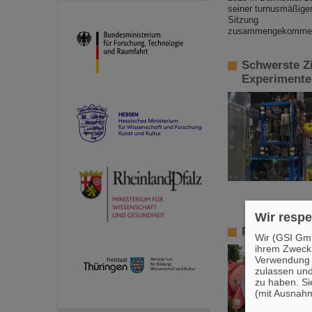
Schwerste Z
Experimente
Wir respe
Professur an
Wir (GSI Gmb
ihrem Zweck
Verwendung v
zulassen und
zu haben. Si
(mit Ausnahm