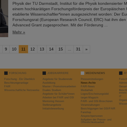
Physik der TU Darmstadt, Institut für die Physik kondensierter Ma
einem hochkarätigen Forschungsförderpreis der Europäischen 
etablierte Wissenschaftler*innen ausgezeichnet worden: Der E
Forschungsrat (European Research Council, ERC) hat ihm den
Advanced Grant zugesprochen. Mit der Förderung ...
Mehr »
9
10
11
12
13
14
15
...
31
»
FORSCHUNG
JOBS/KARRIERE
MEDIEN/NEWS
A
Forschung - Ein Überblick
Angebote für Studierende
Pressemitteilungen
Forsc
Beschleunigeranlage
Ausbildung
News-Archiv
Admini
FAIR
Master / Promotionsarbeiten
FAIR-News
Gesamt
Wissenschaftliche Netzwerke
Duales Studium
Mediathek
Beschl
entwic
Angebote für Schüler*innen
Logos/Erscheinungsbild
IT
Arbeiten bei FAIR und GSI
target-Magazin
Organi
Mentoring Hessen
FAIR- und GSI-Broschüren
Wissen
Stellenangebote
Veranstaltungen
Initiativbewerbung
Besichtigungen bei GSI/FAIR
Fanshop
Ansprechpersonen
Aufgaben der Presse- und
Öffentlichkeitsarbeit