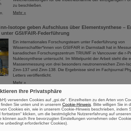
zu beschließen.
Mehr »
inn-Isotope geben Aufschluss über Elementsynthese – Er
 unter GSI/FAIR-Federführung
Ein internationales Forschungsteam unter Federführung von
Wissenschaftler*innen von GSI/FAIR in Darmstadt hat in Mess
kanadischen Forschungszentrum TRIUMF in Vancouver die r-P
Nukleosynthese untersucht. Im Mittelpunkt der Arbeit steht die 
Massenmessung von drei besonders neutronenreichen Zinn-Iso
Zinn-137 und Zinn-138. Die Ergebnisse sind im Fachjournal Ph
Letters veröffentlicht.
Mehr »
ktieren Ihre Privatsphäre
 der Goethe-Universität Frankfurt für Dr. Ralph Aßmann
H) verwenden Cookies auf „gsi.de“. Einzelheiten zu den Arten von Co
 finden Sie unten und in unserem
Cookie-Hinweis
. Bitte willigen Sie in 
Dr. Ralph Aßmann wurde auf eine Kooperationsprofessur im Fa
on Cookies ein, wie in unserem Cookie-Hinweis beschrieben, indem Si
der Goethe-Universität berufen. Der auf dem Gebiet der Beschl
 fortsetzen“ klicken, um die bestmögliche Nutzererfahrung auf unsere
international ausgewiesene Experte leitet den Bereich „Beschle
e können auch Ihre bevorzugten Einstellungen vornehmen oder Cooki
-entwicklung (ACC)“ bei GSI/FAIR. In dieser Funktion ist Aßman
e unbedingt erforderlicher Cookies).
für den Betrieb der bestehenden Beschleunigeranlagen und für d