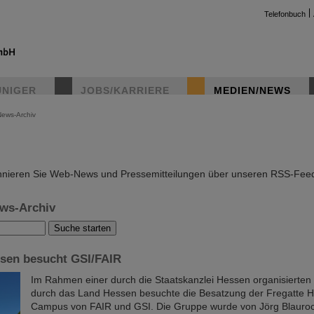
Telefonbuch
UNIGER
JOBS/KARRIERE
MEDIEN/NEWS
News-Archiv
instag
nieren Sie Web-News und Pressemitteilungen über unseren RSS-Fee
ws-Archiv
ssen besucht GSI/FAIR
Im Rahmen einer durch die Staatskanzlei Hessen organisierte
durch das Land Hessen besuchte die Besatzung der Fregatte 
Campus von FAIR und GSI. Die Gruppe wurde von Jörg Blauro