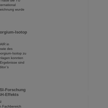
 hatte die TU
ernational
zeichnung wurde
orgium-Isotop
AIR in
owie des
borgium-Isotop zu
nlagen konnten
Ergebnisse sind
itor’s
GSI-Forschung
SH-Effekts
I
m Fachbereich