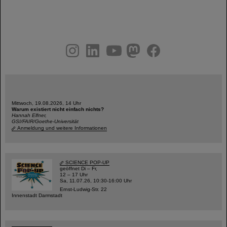
instagram
linkedin
youtube
helmholtz.social
facebook
Mittwoch, 19.08.2026, 14 Uhr
Warum existiert nicht einfach nichts?
Hannah Elfner,
GSI/FAIR/Goethe-Universität
Anmeldung und weitere Informationen
SCIENCE POP-UP
geöffnet Di – Fr,
12 – 17 Uhr
Sa, 11.07.26, 10:30-16:00 Uhr
Ernst-Ludwig-Str. 22
Innenstadt Darmstadt