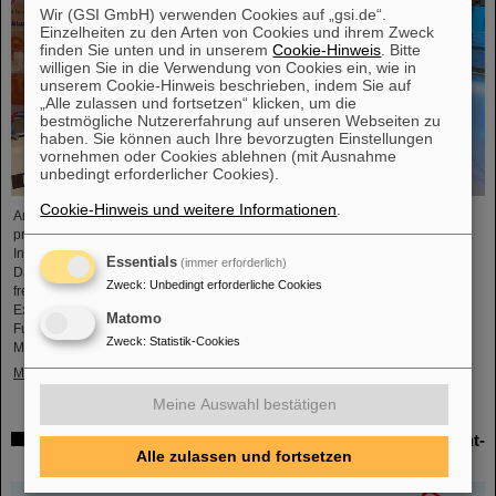
Wir (GSI GmbH) verwenden Cookies auf „gsi.de“.
Einzelheiten zu den Arten von Cookies und ihrem Zweck
finden Sie unten und in unserem
Cookie-Hinweis
. Bitte
willigen Sie in die Verwendung von Cookies ein, wie in
unserem Cookie-Hinweis beschrieben, indem Sie auf
„Alle zulassen und fortsetzen“ klicken, um die
bestmögliche Nutzererfahrung auf unseren Webseiten zu
haben. Sie können auch Ihre bevorzugten Einstellungen
vornehmen oder Cookies ablehnen (mit Ausnahme
unbedingt erforderlicher Cookies).
Cookie-Hinweis und weitere Informationen
.
Anlässlich des Geburtsdatums des chemischen Elements Darmstadtium
präsentierten sich GSI/FAIR vom 7. bis 9. November 2023 mit einem
Informationsstand im Einkaufszentrum Luisencenter im Herzen von
Essentials
(immer erforderlich)
Darmstadt. Die Nachfrage war enorm, der Stand an allen drei Tagen stark
Zweck
:
Unbedingt erforderliche Cookies
frequentiert. Die großen und kleinen Gäste erwarteten zwei Mitmach-
Experimente, mit denen sich der Beschleunigungsprozess und auch die
Matomo
Fusion zweier Elemente zu einem neuen spielerisch erfahren ließen.
Zweck
:
Statistik-Cookies
Mitarbeitende standen...
Mehr »
Meine Auswahl bestätigen
Herausragende GSI- und HI-Jena-Forschung als Highlight-
Alle zulassen und fortsetzen
Artikel im Physics Magazine veröffentlicht