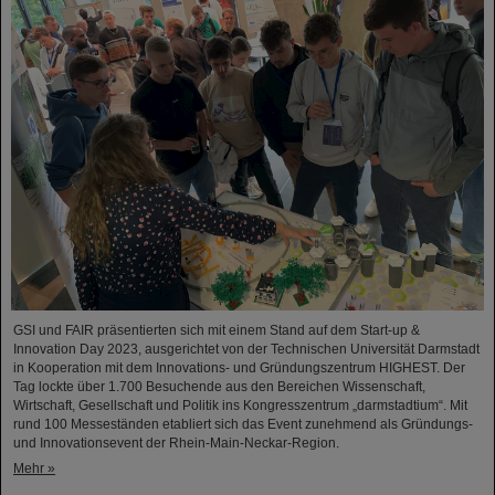
GSI und FAIR präsentierten sich mit einem Stand auf dem Start-up &
Innovation Day 2023, ausgerichtet von der Technischen Universität Darmstadt
in Kooperation mit dem Innovations- und Gründungszentrum HIGHEST. Der
Tag lockte über 1.700 Besuchende aus den Bereichen Wissenschaft,
Wirtschaft, Gesellschaft und Politik ins Kongresszentrum „darmstadtium“. Mit
rund 100 Messeständen etabliert sich das Event zunehmend als Gründungs-
und Innovationsevent der Rhein-Main-Neckar-Region.
Mehr »